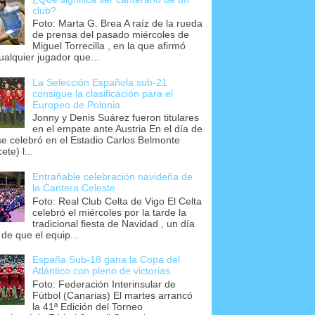
club?
Foto: Marta G. Brea A raíz de la rueda
de prensa del pasado miércoles de
Miguel Torrecilla , en la que afirmó
ualquier jugador que...
La Selección Española sub-21
consigue la clasificación para el
Europeo de Polonia
Jonny y Denis Suárez fueron titulares
en el empate ante Austria En el día de
se celebró en el Estadio Carlos Belmonte
ete) l...
Entrañable celebración navideña de
la Cantera Celeste
Foto: Real Club Celta de Vigo El Celta
celebró el miércoles por la tarde la
tradicional fiesta de Navidad , un día
 de que el equip...
España Sub-18 gana la Copa del
Atlántico con pleno de victorias
Foto: Federación Interinsular de
Fútbol (Canarias) El martes arrancó
la 41ª Edición del Torneo