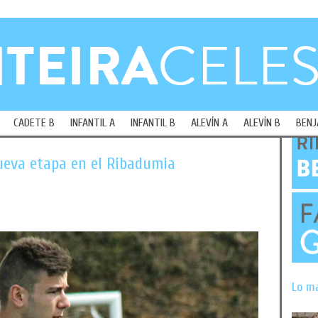
CADETE B
INFANTIL A
INFANTIL B
ALEVÍN A
ALEVÍN B
BENJ
ueva etapa en el Ribadumia
Lo m