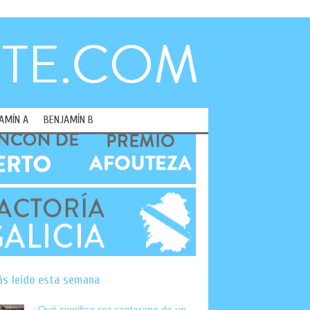
AMÍN A
BENJAMÍN B
ás leído esta semana
¿Qué significa ser canterano de un