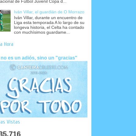
nacional de Fútbol Juvenil Copa d...
Iván Villar, el guardián de O Morrazo
Iván Villar, durante un encuentro de
Liga esta temporada A lo largo de su
longeva historia, el Celta ha contado
con muchísimos guardame...
a Hora
 no es un adiós, sino un "gracias"
as Vistas
35,716