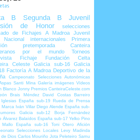
uetas
lta B
Segunda B
Juvenil
visión de Honor
selecciones
ado de Fichajes
A Madroa
Juvenil
 Nacional
internacionales
Primera
sión
pretemporada
Canteira
teranos por el mundo
Torneos
vista
Fichaje
Fundación Celta
eira Celeste
Galicia sub-16
Galicia
18
Factoría A Madroa
Deportivo de la
ña
Campeonato Selecciones Autonómicas
Aspas
Santi Mina
Galería imágenes
Vídeos
n Blanco
Jonny
Premios CanteiraCeleste.com
eón
Brais Méndez
David Costas
Barreiro
 Iglesias
España sub-19
Rueda de Prensa
o Marca
Iván Villar
Diego Alende
España sub-
umores
Galicia sub-12
Borja Fernández
o Álvarez
Balaídos
España sub-17
Yelko Pino
 Mallo
España sub-16
Toni Otero
Afición
eonato Selecciones Locales
Levy Madinda
 de Dios
Carlos Mouriño
Jota Peleteiro
Samu