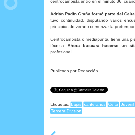
centrocampista entró en el minuto 86, cuand
Adrián Padín Graña formó parte del Celta
tuvo continuidad, disputando varios encu
principios de verano comenzar la pretempor
Centrocampista o mediapunta, tiene una pie
técnica.
Ahora buscará hacerse un sit
profesional.
Publicado por Redacción
Etiquetas:
bajas
canteranos
Celta
Juvenil
Tercera División