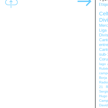
Etiq
Ce
Di
Merc
Liga
Divi
Can
entre
Cant
sub-
Coru
Iago 
Rubé
camp
Borja
Radi
21
R
Sergi
Hugo
Camp
David