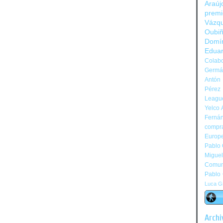
Araúj
prem
Vázq
Oubi
Domí
Edua
Colabo
Germán
Antón 
Pérez
Leagu
Yelco 
Ferná
compr
Europ
Pablo
Migue
Comun
Pablo
Luca Gi
Archi