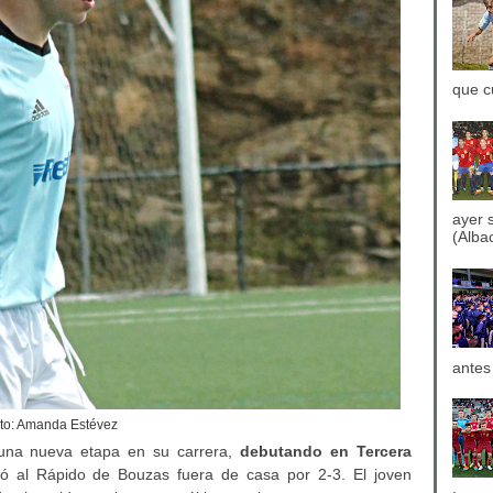
que c
ayer 
(Albac
antes
to: Amanda Estévez
una nueva etapa en su carrera,
debutando en Tercera
ió al Rápido de Bouzas fuera de casa por 2-3. El joven