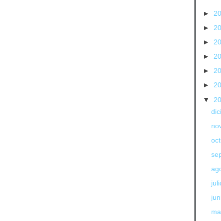
►
2
►
2
►
2
►
2
►
2
►
2
▼
2
di
no
oc
se
ag
jul
jun
ma