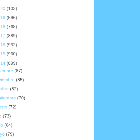
020
(103)
019
(596)
018
(768)
017
(889)
016
(932)
015
(960)
014
(899)
ciembre
(87)
viembre
(85)
tubre
(82)
ptiembre
(70)
osto
(72)
io
(73)
io
(64)
yo
(79)