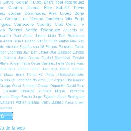
o
David Goldar
Fútbol Draft
Yoel Rodríguez
ios Cantera
Ronda Élite Sub-19
Kevin
uez
Jordan Domínguez
Álex López
Borja
ña
Campus de Verano
Jonathan Vila
Borja
nguez
Campeche Country Club
Celta TV
rdo Berizzo
Adrián Rodríguez
Acuerdo de
ración
Dani Abalo
Joselu Mato
Toni Rodríguez
 Arteta
Julio Delgado
Gabón
Hugo Pintos
Álex Rey
de Vicente
España sub-18
Fernán Ferreiroa
Pablo
Igor Engonga
Javi Ben
Javier Que Delgado
Europa
e
Juanma Justo
Nueva Ciudad Deportiva
Thaylor
Alfaya
Ángel Fraga
Óscar Martínez
Fede Varela
Varo
ndez
Álex Ubeira "Ube"
Javi Rey
Martín Fuentes
a plaza
Borja Peña
FC Porto
#TodosABarreiro
eo sub-19
Jonathan de Amo
LFP Aspire Challengue
 Crespo
Óscar Santiago
Ciudad Deportiva
David Soto
l Loureiro
Eduardo Pucheta
Miguel Torrecilla
icado
Diego Rocha
Jorge Fajardo
Lionel Rodríguez
 Galnares
Adrián Iglesias
Manu Bugallo
Aarón Anyelo
ovanella
vo de la web