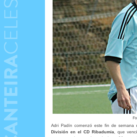
Fo
Adri Padín comenzó este fin de semana 
División en el CD Ribadumia
, que venc