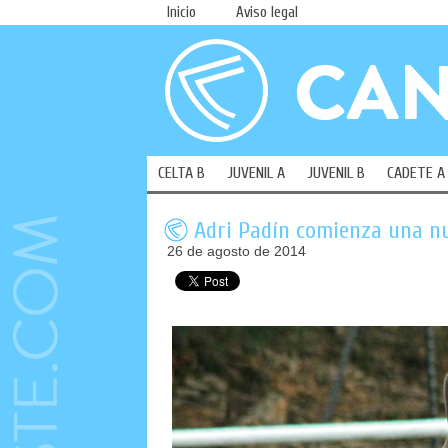
Inicio
Aviso legal
CELTA B
JUVENIL A
JUVENIL B
CADETE A
Adri Padín comienza una n
26 de agosto de 2014