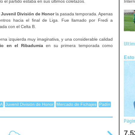
o el partido estaba en sus últimos coletazos.
Inter
 Juvenil División de Honor
la pasada temporada. Apenas
entros hacia el final de Liga. Fue llamado por Fredi a
ada con el Celta B.
rna izquierda muy imaginativa, y una considerable calidad
Últim
io en el Ribadumia
en su primera temporada como
Esto
 A
Juvenil División de Honor
Mercado de Fichajes
Padín
Págin
7,5