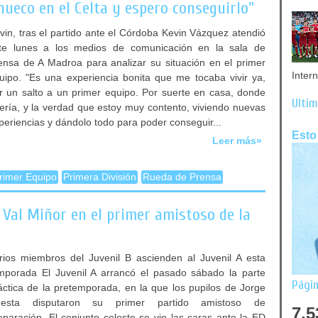
hueco en el Celta y espero conseguirlo"
vin, tras el partido ante el Córdoba Kevin Vázquez atendió
te lunes a los medios de comunicación en la sala de
ensa de A Madroa para analizar su situación en el primer
Inter
uipo. "Es una experiencia bonita que me tocaba vivir ya,
r un salto a un primer equipo. Por suerte en casa, donde
Últim
ería, y la verdad que estoy muy contento, viviendo nuevas
periencias y dándolo todo para poder conseguir...
Esto
Leer más»
rimer Equipo
Primera División
Rueda de Prensa
D Val Miñor en el primer amistoso de la
rios miembros del Juvenil B ascienden al Juvenil A esta
mporada El Juvenil A arrancó el pasado sábado la parte
Págin
áctica de la pretemporada, en la que los pupilos de Jorge
esta disputaron su primer partido amistoso de
7,5
eparación. El conjunto celeste se vio las caras ante la ED