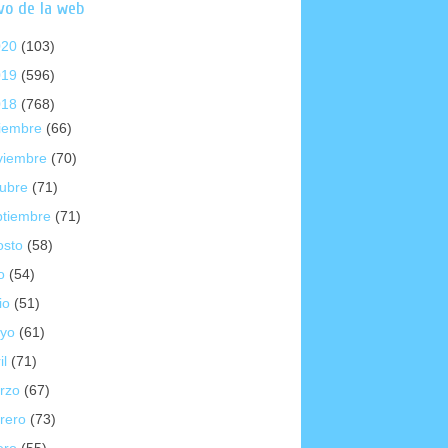
vo de la web
020
(103)
019
(596)
018
(768)
ciembre
(66)
viembre
(70)
tubre
(71)
ptiembre
(71)
osto
(58)
io
(54)
io
(51)
yo
(61)
il
(71)
rzo
(67)
brero
(73)