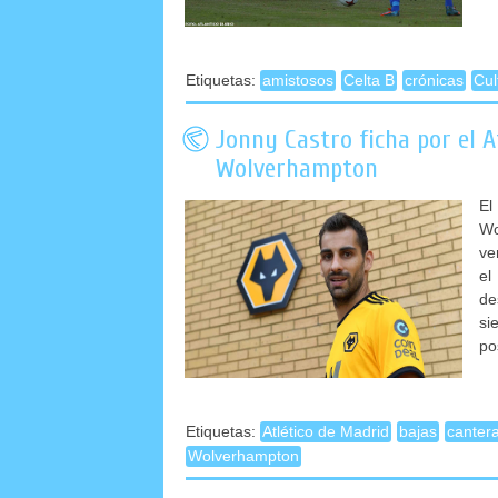
Etiquetas:
amistosos
Celta B
crónicas
Cul
Jonny Castro ficha por el A
Wolverhampton
El
Wo
ve
el
de
si
po
Etiquetas:
Atlético de Madrid
bajas
canter
Wolverhampton