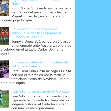
club?
Foto: Marta G. Brea A raíz de la rueda
de prensa del pasado miércoles de
Miguel Torrecilla , en la que afirmó
ualquier jugador que...
La Selección Española sub-21
consigue la clasificación para el
Europeo de Polonia
Jonny y Denis Suárez fueron titulares
en el empate ante Austria En el día de
se celebró en el Estadio Carlos Belmonte
ete) l...
Entrañable celebración navideña de
la Cantera Celeste
Foto: Real Club Celta de Vigo El Celta
celebró el miércoles por la tarde la
tradicional fiesta de Navidad , un día
 de que el equip...
Iván Villar, el guardián de O Morrazo
Iván Villar, durante un encuentro de
Liga esta temporada A lo largo de su
longeva historia, el Celta ha contado
con muchísimos guardame...