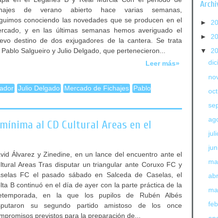
Archi
chajes de verano abierto hace varias semanas,
guimos conociendo las novedades que se producen en el
►
2
rcado, y en las últimas semanas hemos averiguado el
►
2
evo destino de dos exjugadores de la cantera. Se trata
 Pablo Salgueiro y Julio Delgado, que pertenecieron...
▼
2
di
Leer más»
no
ador
Julio Delgado
Mercado de Fichajes
Pablo
oc
se
ag
 mínima al CD Cultural Areas en el
jul
jun
vid Álvarez y Zinedine, en un lance del encuentro ante el
ma
ltural Areas Tras disputar un triangular ante Coruxo FC y
selas FC el pasado sábado en Salceda de Caselas, el
abr
lta B continuó en el día de ayer con la parte práctica de la
ma
etemporada, en la que los pupilos de Rubén Albés
fe
sputaron su segundo partido amistoso de los once
mpromisos previstos para la preparación de...