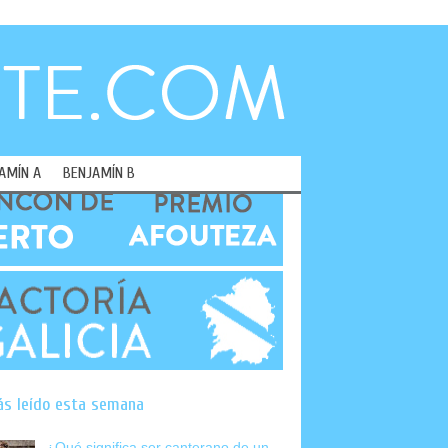
AMÍN A
BENJAMÍN B
ás leído esta semana
¿Qué significa ser canterano de un