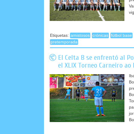
Va
vi
Etiquetas:
amistosos
crónicas
fútbol base
pretemporada
El Celta B se enfrentó al P
el XLIX Torneo Carneiro ao
Ib
B
pr
Bo
To
pa
jo
Bo