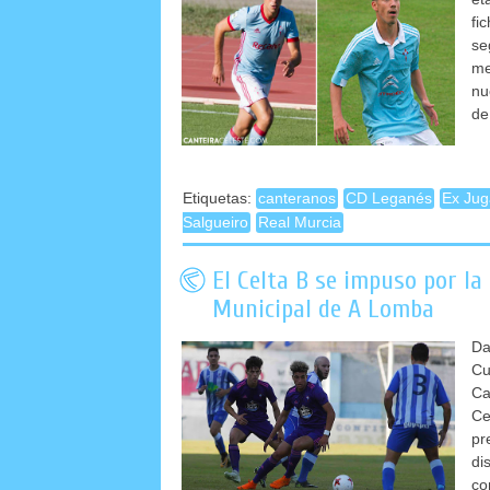
fi
se
me
nu
de
Etiquetas:
canteranos
CD Leganés
Ex Jug
Salgueiro
Real Murcia
El Celta B se impuso por la
Municipal de A Lomba
Da
Cu
Ca
Ce
pr
di
co