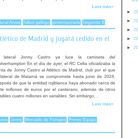
en
Leer más»
►
2
►
2
tural Areas
fútbol gallego
pretemporada
Segunda B
►
2
tlético de Madrid y jugará cedido en el
►
2
►
2
 lateral Jonny Castro ya luce la camiseta del
lverhampton En el día de ayer, el RC Celta oficializaba la
nta de Jonny Castro al Atlético de Madrid, club por el que
 lateral de Matamá se compromete hasta junio de 2024,
spués de que la entidad rojiblanca haya abonado cerca de
ete millones de euros por el canterano, además de otros
sibles cuatro millones en variables. Sin embargo,...
Leer más»
anos
Jonny
Mercado de Fichajes
Primer Equipo