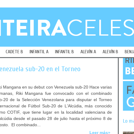
CADETE B
INFANTIL A
INFANTIL B
ALEVÍN A
ALEVÍN B
BENJ
enezuela sub-20 en el Torneo
ki Mangana en su debut con Venezuela sub-20 Hace varias
manas, Riki Mangana fue convocado con el combinado
b-20 de la Selección Venezolana para disputar el Torneo
ternacional de Fútbol Sub-20 de L'Alcúdia, más conocido
mo COTIF, que tiene lugar en la localidad valenciana de
Alcúdia desde el pasado 28 de julio hasta el próximo 8 de
Lo m
osto. El combinado...
Leer más»