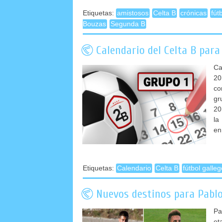
Etiquetas:
amistosos
Celta B
crónicas
fút
Bouzas
Segunda B
Calendario del Celta B par
Ca
20
co
gr
20
la
en
Etiquetas:
Calendario
Celta B
fútbol galleg
Nuevos destinos para Pablo
Pa
et