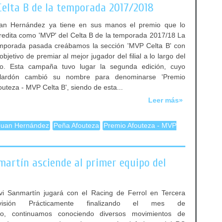
Celta B de la temporada 2017/2018
an Hernández ya tiene en sus manos el premio que lo
redita como 'MVP' del Celta B de la temporada 2017/18 La
mporada pasada creábamos la sección 'MVP Celta B' con
 objetivo de premiar al mejor jugador del filial a lo largo del
o. Esta campaña tuvo lugar la segunda edición, cuyo
lardón cambió su nombre para denominarse 'Premio
outeza - MVP Celta B', siendo de esta...
Leer más»
Juan Hernández
Peña Afouteza
Premio Afouteza - MVP
martín asciende al primer equipo del
vi Sanmartín jugará con el Racing de Ferrol en Tercera
ivisión Prácticamente finalizando el mes de
lio, continuamos conociendo diversos movimientos de