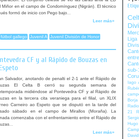
Etiq
l Miñor en el campo de Condomínguez (Nigrán). El técnico
gués formó de inicio con Pego bajo...
Ce
Leer más»
Di
Merc
fútbol gallego
Juvenil A
Juvenil División de Honor
Liga
Divi
Can
entre
ontevedra CF y al Rápido de Bouzas en
Cant
 Espeto
sub-
Coru
an Salvador, anotando de penalti el 2-1 ante el Rápido de
Iago 
ouzas El Celta B cerró su segunda semana de
Rubé
etemporada midiéndose al Pontevedra CF y al Rápido de
camp
uzas en la tercera cita veraniega para el filial, un XLIX
Borja
rneo Carneiro ao Espeto que se disputó en la tarde del
Radi
sado sábado en el campo de Mirallos (Moraña). La
21
R
rnada comenzaba con el enfrentamiento entre el Rápido de
Sergi
Hugo
uzas...
Camp
Leer más»
David