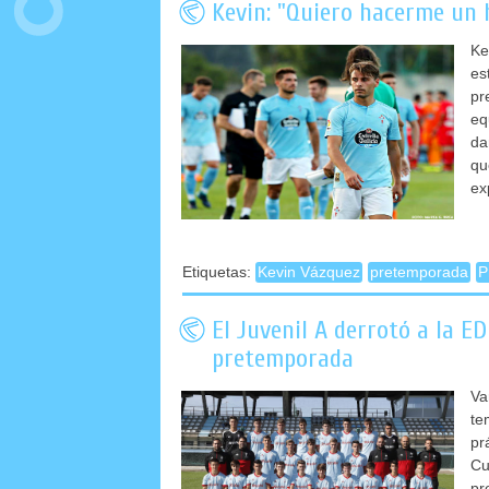
Kevin: "Quiero hacerme un 
Ke
es
pr
eq
da
qu
ex
Etiquetas:
Kevin Vázquez
pretemporada
P
El Juvenil A derrotó a la E
pretemporada
Va
te
pr
Cu
pr