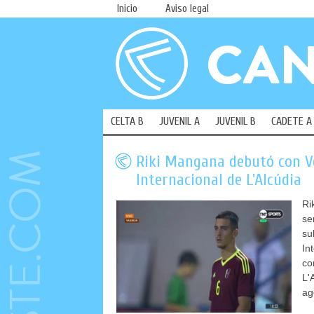
Inicio
Aviso legal
CELTA B
JUVENIL A
JUVENIL B
CADETE A
Riki Mangana debutó con V
Internacional de L'Alcúdia
Ri
se
su
In
co
L'
ag