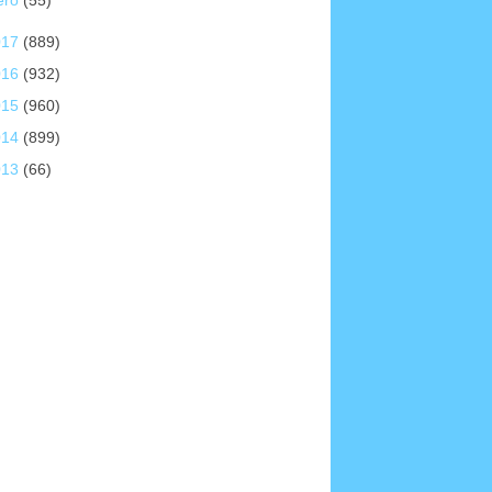
ero
(55)
017
(889)
016
(932)
015
(960)
014
(899)
013
(66)