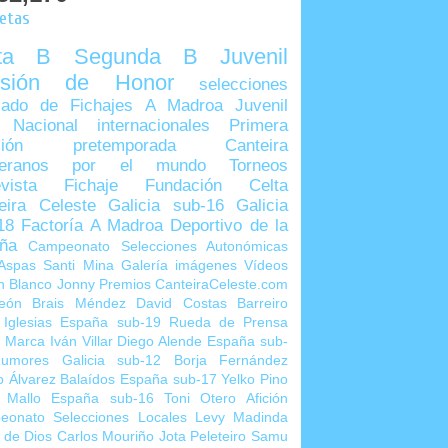
uetas
lta B
Segunda B
Juvenil
visión de Honor
selecciones
ado de Fichajes
A Madroa
Juvenil
 Nacional
internacionales
Primera
sión
pretemporada
Canteira
teranos por el mundo
Torneos
vista
Fichaje
Fundación Celta
eira Celeste
Galicia sub-16
Galicia
18
Factoría A Madroa
Deportivo de la
ña
Campeonato Selecciones Autonómicas
Aspas
Santi Mina
Galería imágenes
Vídeos
n Blanco
Jonny
Premios CanteiraCeleste.com
eón
Brais Méndez
David Costas
Barreiro
 Iglesias
España sub-19
Rueda de Prensa
o Marca
Iván Villar
Diego Alende
España sub-
umores
Galicia sub-12
Borja Fernández
o Álvarez
Balaídos
España sub-17
Yelko Pino
 Mallo
España sub-16
Toni Otero
Afición
eonato Selecciones Locales
Levy Madinda
 de Dios
Carlos Mouriño
Jota Peleteiro
Samu