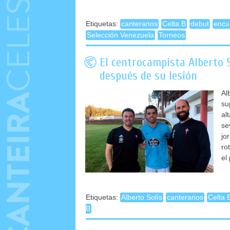
Etiquetas:
canteranos
Celta B
debut
encu
Selección Venezuela
Torneos
El centrocampista Alberto 
después de su lesión
Al
su
al
se
jo
ro
el 
Etiquetas:
Alberto Solís
canteranos
Celta 
B