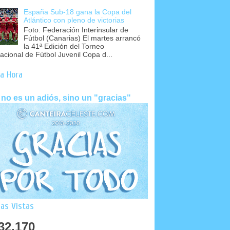
España Sub-18 gana la Copa del
Atlántico con pleno de victorias
Foto: Federación Interinsular de
Fútbol (Canarias) El martes arrancó
la 41ª Edición del Torneo
nacional de Fútbol Juvenil Copa d...
a Hora
 no es un adiós, sino un "gracias"
as Vistas
32,170