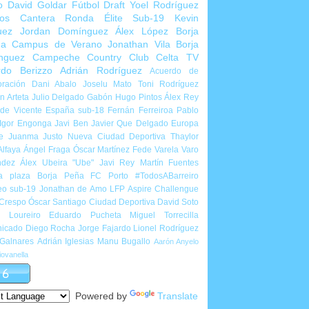
o
David Goldar
Fútbol Draft
Yoel Rodríguez
ios Cantera
Ronda Élite Sub-19
Kevin
uez
Jordan Domínguez
Álex López
Borja
ña
Campus de Verano
Jonathan Vila
Borja
nguez
Campeche Country Club
Celta TV
rdo Berizzo
Adrián Rodríguez
Acuerdo de
ración
Dani Abalo
Joselu Mato
Toni Rodríguez
 Arteta
Julio Delgado
Gabón
Hugo Pintos
Álex Rey
de Vicente
España sub-18
Fernán Ferreiroa
Pablo
Igor Engonga
Javi Ben
Javier Que Delgado
Europa
e
Juanma Justo
Nueva Ciudad Deportiva
Thaylor
Alfaya
Ángel Fraga
Óscar Martínez
Fede Varela
Varo
ndez
Álex Ubeira "Ube"
Javi Rey
Martín Fuentes
a plaza
Borja Peña
FC Porto
#TodosABarreiro
eo sub-19
Jonathan de Amo
LFP Aspire Challengue
 Crespo
Óscar Santiago
Ciudad Deportiva
David Soto
l Loureiro
Eduardo Pucheta
Miguel Torrecilla
icado
Diego Rocha
Jorge Fajardo
Lionel Rodríguez
 Galnares
Adrián Iglesias
Manu Bugallo
Aarón Anyelo
ovanella
Powered by
Translate