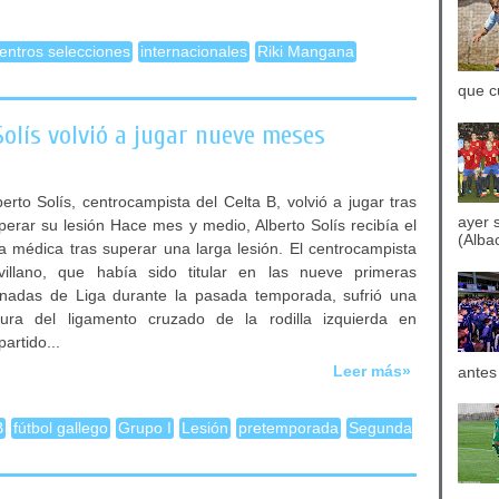
entros selecciones
internacionales
Riki Mangana
que c
Solís volvió a jugar nueve meses
berto Solís, centrocampista del Celta B, volvió a jugar tras
ayer 
perar su lesión Hace mes y medio, Alberto Solís recibía el
(Albac
ta médica tras superar una larga lesión. El centrocampista
villano, que había sido titular en las nueve primeras
rnadas de Liga durante la pasada temporada, sufrió una
tura del ligamento cruzado de la rodilla izquierda en
partido...
Leer más»
antes
B
fútbol gallego
Grupo I
Lesión
pretemporada
Segunda