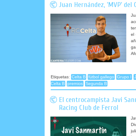
Juan Hernández, 'MVP' del 
Ju
ac
te
el
añ
ga
Af
Etiquetas:
Celta B
fútbol gallego
Grupo I
Celta B
premios
Segunda B
El centrocampista Javi San
Racing Club de Ferrol
Ja
D
ju