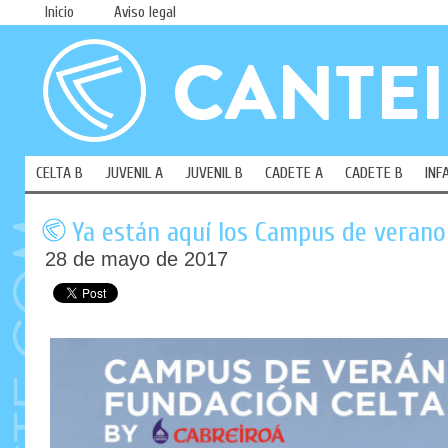
Inicio
Aviso legal
CELTA B
JUVENIL A
JUVENIL B
CADETE A
CADETE B
INF
Ya están aquí los Campus de verano
28 de mayo de 2017