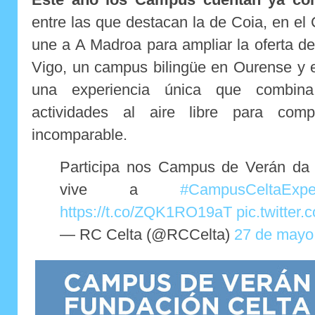
entre las que destacan la de Coia, en e
une a A Madroa para ampliar la oferta de
Vigo, un campus bilingüe en Ourense y
una experiencia única que combina
actividades al aire libre para comp
incomparable.
Participa nos Campus de Verán da
vive a
#CampusCeltaExpe
https://t.co/ZQK1RO19aT
pic.twitt
— RC Celta (@RCCelta)
27 de mayo