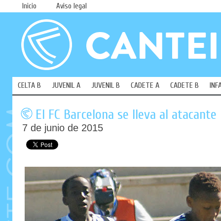
Inicio
Aviso legal
CELTA B
JUVENIL A
JUVENIL B
CADETE A
CADETE B
INF
El FC Barcelona se lleva al atacante
7 de junio de 2015