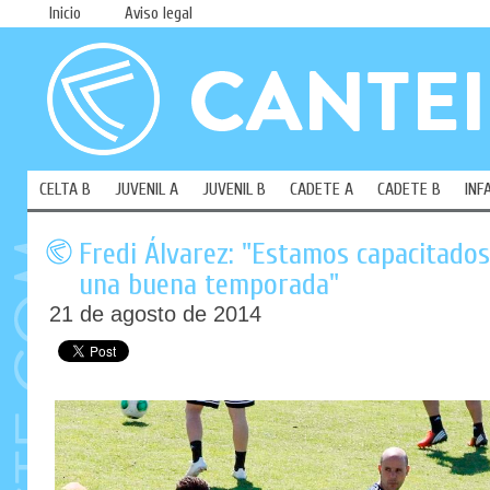
Inicio
Aviso legal
CELTA B
JUVENIL A
JUVENIL B
CADETE A
CADETE B
INF
Fredi Álvarez: "Estamos capacitado
una buena temporada"
21 de agosto de 2014