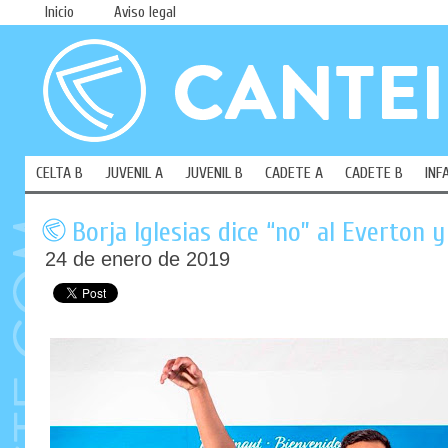
Inicio
Aviso legal
CELTA B
JUVENIL A
JUVENIL B
CADETE A
CADETE B
INF
Borja Iglesias dice “no” al Everton 
24 de enero de 2019