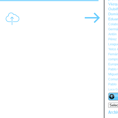
Vázq
Oubi
Domí
Edua
Colabo
Germán
Antón 
Pérez
Leagu
Yelco 
Ferná
compr
Europ
Pablo
Migue
Comun
Pablo
Luca Gi
Archi