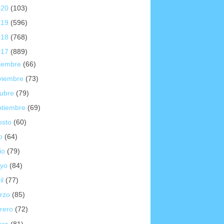
020
(103)
019
(596)
018
(768)
017
(889)
ciembre
(66)
viembre
(73)
tubre
(79)
ptiembre
(69)
osto
(60)
io
(64)
io
(79)
yo
(84)
il
(77)
rzo
(85)
brero
(72)