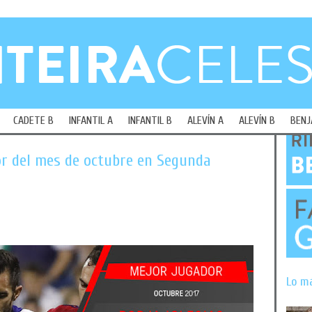
CADETE B
INFANTIL A
INFANTIL B
ALEVÍN A
ALEVÍN B
BENJ
dor del mes de octubre en Segunda
Lo m