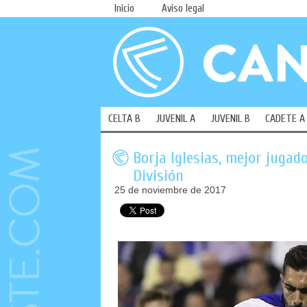
Inicio
Aviso legal
CELTA B
JUVENIL A
JUVENIL B
CADETE A
Borja Iglesias, mejor juga
División
25 de noviembre de 2017