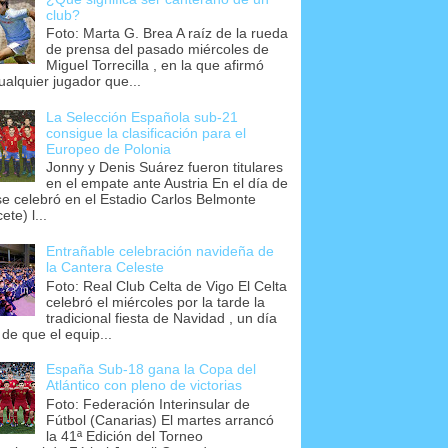
club?
Foto: Marta G. Brea A raíz de la rueda
de prensa del pasado miércoles de
Miguel Torrecilla , en la que afirmó
ualquier jugador que...
La Selección Española sub-21
consigue la clasificación para el
Europeo de Polonia
Jonny y Denis Suárez fueron titulares
en el empate ante Austria En el día de
se celebró en el Estadio Carlos Belmonte
ete) l...
Entrañable celebración navideña de
la Cantera Celeste
Foto: Real Club Celta de Vigo El Celta
celebró el miércoles por la tarde la
tradicional fiesta de Navidad , un día
 de que el equip...
España Sub-18 gana la Copa del
Atlántico con pleno de victorias
Foto: Federación Interinsular de
Fútbol (Canarias) El martes arrancó
la 41ª Edición del Torneo