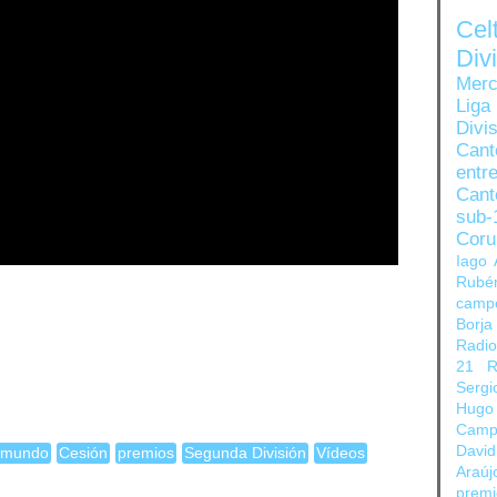
Ce
Di
Merc
Liga
Divi
Can
entre
Cant
sub-
Coru
Iago 
Rubé
camp
Borja
Radi
21
R
Sergi
Hugo
Camp
David
l mundo
Cesión
premios
Segunda División
Vídeos
Araúj
prem