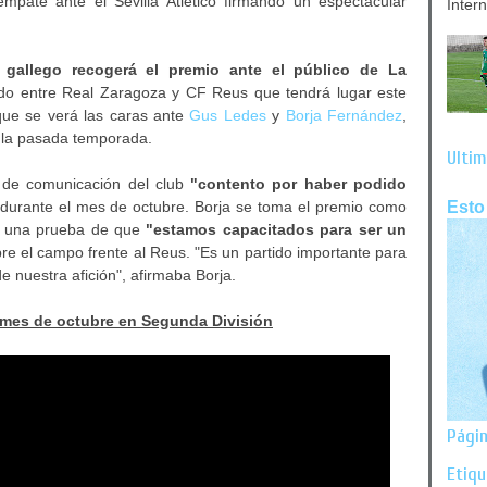
mpate ante el Sevilla Atlético firmando un espectacular
Inter
o gallego recogerá el premio ante el público de La
tido entre Real Zaragoza y CF Reus que tendrá lugar este
que se verá las caras ante
Gus Ledes
y
Borja Fernández
,
 la pasada temporada.
Últim
 de comunicación del club
"contento por haber podido
Esto
durante el mes de octubre. Borja se toma el premio como
 y una prueba de que
"estamos capacitados para ser un
bre el campo frente al Reus. "Es un partido importante para
 nuestra afición", afirmaba Borja.
l mes de octubre en Segunda División
Págin
Etiq