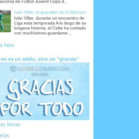
nacional de Fútbol Juvenil Copa d...
Iván Villar, el guardián de O Morrazo
Iván Villar, durante un encuentro de
Liga esta temporada A lo largo de su
longeva historia, el Celta ha contado
con muchísimos guardame...
a Hora
 no es un adiós, sino un "gracias"
as Vistas
uetas