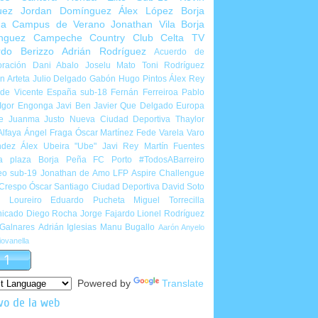
uez
Jordan Domínguez
Álex López
Borja
ña
Campus de Verano
Jonathan Vila
Borja
nguez
Campeche Country Club
Celta TV
rdo Berizzo
Adrián Rodríguez
Acuerdo de
ración
Dani Abalo
Joselu Mato
Toni Rodríguez
 Arteta
Julio Delgado
Gabón
Hugo Pintos
Álex Rey
de Vicente
España sub-18
Fernán Ferreiroa
Pablo
Igor Engonga
Javi Ben
Javier Que Delgado
Europa
e
Juanma Justo
Nueva Ciudad Deportiva
Thaylor
Alfaya
Ángel Fraga
Óscar Martínez
Fede Varela
Varo
ndez
Álex Ubeira "Ube"
Javi Rey
Martín Fuentes
a plaza
Borja Peña
FC Porto
#TodosABarreiro
eo sub-19
Jonathan de Amo
LFP Aspire Challengue
 Crespo
Óscar Santiago
Ciudad Deportiva
David Soto
l Loureiro
Eduardo Pucheta
Miguel Torrecilla
icado
Diego Rocha
Jorge Fajardo
Lionel Rodríguez
 Galnares
Adrián Iglesias
Manu Bugallo
Aarón Anyelo
ovanella
Powered by
Translate
vo de la web