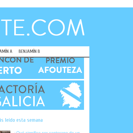
AMÍN A
BENJAMÍN B
ás leído esta semana
¿Qué significa ser canterano de un