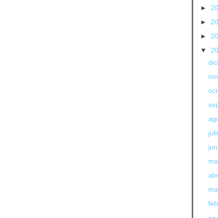
►
2
►
2
►
2
▼
2
di
no
oc
se
ag
jul
jun
ma
abr
ma
fe