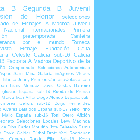
lta B
Segunda B
Juvenil
visión de Honor
selecciones
ado de Fichajes
A Madroa
Juvenil
 Nacional
internacionales
Primera
sión
pretemporada
Canteira
teranos por el mundo
Torneos
vista
Fichaje
Fundación Celta
eira Celeste
Galicia sub-16
Galicia
18
Factoría A Madroa
Deportivo de la
ña
Campeonato Selecciones Autonómicas
Aspas
Santi Mina
Galería imágenes
Vídeos
n Blanco
Jonny
Premios CanteiraCeleste.com
eón
Brais Méndez
David Costas
Barreiro
 Iglesias
España sub-19
Rueda de Prensa
o Marca
Iván Villar
Diego Alende
España sub-
umores
Galicia sub-12
Borja Fernández
o Álvarez
Balaídos
España sub-17
Yelko Pino
 Mallo
España sub-16
Toni Otero
Afición
eonato Selecciones Locales
Levy Madinda
 de Dios
Carlos Mouriño
Jota Peleteiro
Samu
o
David Goldar
Fútbol Draft
Yoel Rodríguez
ios Cantera
Ronda Élite Sub-19
Kevin