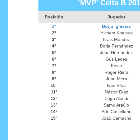
'MVP' Celta B 20
Posición
Jugador
1º
Borja Iglesias
2º
Hicham Khaloua
3º
Brais Méndez
4º
Borja Fernández
5º
Juan Hernández
6º
Gus Ledes
7º
Kevin
8º
Roger Riera
9º
Juan Mera
10º
Iván Villar
11º
Néstor Díaz
12º
Diego Alende
13º
Samu Araújo
14º
Adri Castellano
15º
João Camacho