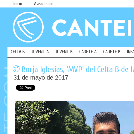
Inicio
Aviso legal
CELTA B
JUVENIL A
JUVENIL B
CADETE A
CADETE B
INF
Borja Iglesias, 'MVP' del Celta B de
31 de mayo de 2017