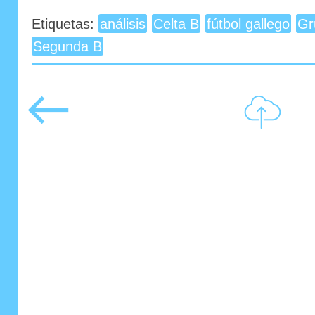
Etiquetas:
análisis
Celta B
fútbol gallego
Gr
Segunda B