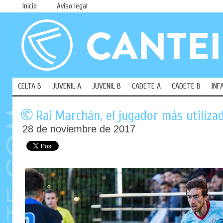
Inicio
Aviso legal
CELTA B
JUVENIL A
JUVENIL B
CADETE A
CADETE B
INF
Rai Marchán, el jugador más utiliz
28 de noviembre de 2017