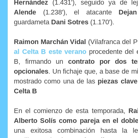
Hernández
(1.431'), seguido ya de le
Alende
(1.238'), el atacante
Dejan
guardameta
Dani Sotres
(1.170').
Raimon Marchán Vidal
(Vilafranca del 
al Celta B este verano
procedente del e
B, firmando un
contrato por dos t
opcionales
. Un fichaje que, a base de m
mostrado como una de las
piezas clave
Celta B
En el comienzo de esta temporada,
Ra
Alberto Solís como pareja en el doble
una exitosa combinación hasta la le