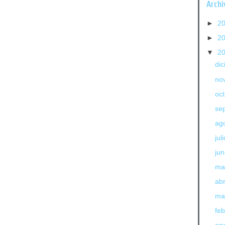
Archi
►
2
►
2
▼
2
di
no
oc
se
ag
jul
jun
ma
abr
ma
fe