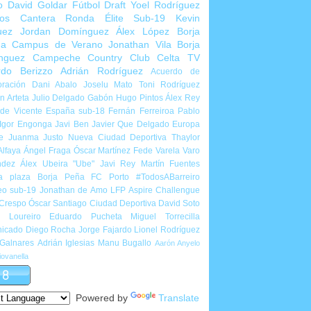
o
David Goldar
Fútbol Draft
Yoel Rodríguez
ios Cantera
Ronda Élite Sub-19
Kevin
uez
Jordan Domínguez
Álex López
Borja
ña
Campus de Verano
Jonathan Vila
Borja
nguez
Campeche Country Club
Celta TV
rdo Berizzo
Adrián Rodríguez
Acuerdo de
ración
Dani Abalo
Joselu Mato
Toni Rodríguez
 Arteta
Julio Delgado
Gabón
Hugo Pintos
Álex Rey
de Vicente
España sub-18
Fernán Ferreiroa
Pablo
Igor Engonga
Javi Ben
Javier Que Delgado
Europa
e
Juanma Justo
Nueva Ciudad Deportiva
Thaylor
Alfaya
Ángel Fraga
Óscar Martínez
Fede Varela
Varo
ndez
Álex Ubeira "Ube"
Javi Rey
Martín Fuentes
a plaza
Borja Peña
FC Porto
#TodosABarreiro
eo sub-19
Jonathan de Amo
LFP Aspire Challengue
 Crespo
Óscar Santiago
Ciudad Deportiva
David Soto
l Loureiro
Eduardo Pucheta
Miguel Torrecilla
icado
Diego Rocha
Jorge Fajardo
Lionel Rodríguez
 Galnares
Adrián Iglesias
Manu Bugallo
Aarón Anyelo
ovanella
Powered by
Translate