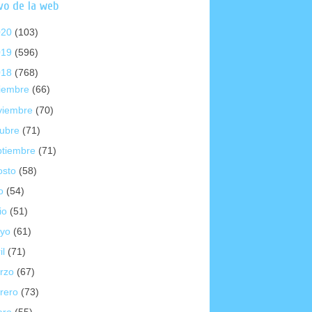
vo de la web
020
(103)
019
(596)
018
(768)
ciembre
(66)
viembre
(70)
tubre
(71)
ptiembre
(71)
osto
(58)
io
(54)
io
(51)
yo
(61)
il
(71)
rzo
(67)
brero
(73)