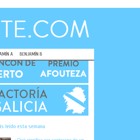
AMÍN A
BENJAMÍN B
ás leído esta semana
¿Qué significa ser canterano de un