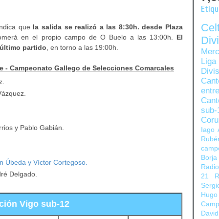
Etiq
Ce
 indica que
la salida se realizó a las 8:30h. desde Plaza
comerá en el propio campo de O Buelo a las 13:00h.
El
Di
 último partido
, en torno a las 19:00h.
Merc
Liga
se - Campeonato Gallego de Selecciones Comarcales
Divi
Can
z.
entre
Vázquez.
Cant
sub-
Coru
ios y Pablo Gabián.
Iago 
Rubé
camp
Borja
n Úbeda y Víctor Cortegoso.
Radi
ré Delgado.
21
R
Sergi
Hugo
ción Vigo sub-12
Camp
David