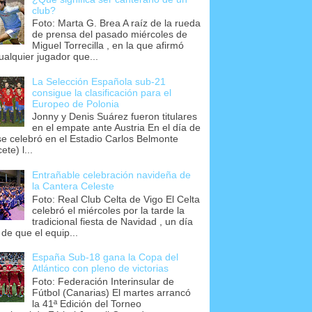
club?
Foto: Marta G. Brea A raíz de la rueda
de prensa del pasado miércoles de
Miguel Torrecilla , en la que afirmó
ualquier jugador que...
La Selección Española sub-21
consigue la clasificación para el
Europeo de Polonia
Jonny y Denis Suárez fueron titulares
en el empate ante Austria En el día de
se celebró en el Estadio Carlos Belmonte
ete) l...
Entrañable celebración navideña de
la Cantera Celeste
Foto: Real Club Celta de Vigo El Celta
celebró el miércoles por la tarde la
tradicional fiesta de Navidad , un día
 de que el equip...
España Sub-18 gana la Copa del
Atlántico con pleno de victorias
Foto: Federación Interinsular de
Fútbol (Canarias) El martes arrancó
la 41ª Edición del Torneo