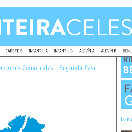
CADETE B
INFANTIL A
INFANTIL B
ALEVÍN A
ALEVÍN B
BENJ
ecciones Comarcales - Segunda Fase
Lo m