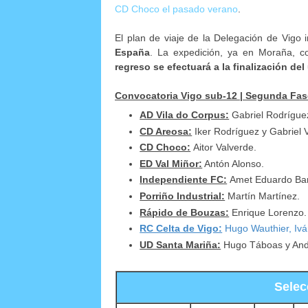
CD Choco el pasado verano
.
El plan de viaje de la Delegación de Vigo
España
. La expedición, ya en Moraña, 
regreso se efectuará a la finalización del
Convocatoria Vigo sub-12 | Segunda Fa
AD Vila do Corpus:
Gabriel Rodrígue
CD Areosa:
Iker Rodríguez y Gabriel 
CD Choco:
Aitor Valverde.
ED Val Miñor:
Antón Alonso.
Independiente FC:
Amet Eduardo Barr
Porriño Industrial:
Martín Martínez.
Rápido de Bouzas:
Enrique Lorenzo.
RC Celta de Vigo:
Hugo Wauthier, Ivá
UD Santa Mariña:
Hugo Táboas y And
Selec