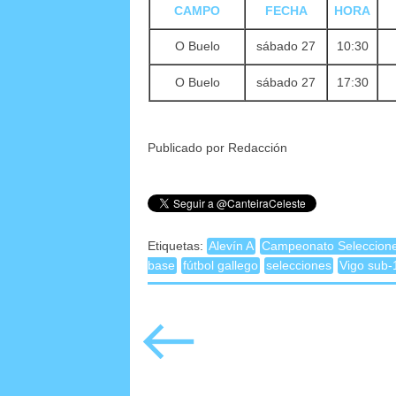
CAMPO
FECHA
HORA
O Buelo
sábado 27
10:30
O Buelo
sábado 27
17:30
Publicado por Redacción
Etiquetas:
Alevín A
Campeonato Seleccione
base
fútbol gallego
selecciones
Vigo sub-