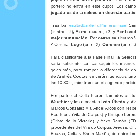
portero no entra en este cupo). Los camb
jugadores de la selección deberán partic
Tras los
resultados de la Primera Fase
,
San
(cuatro, +2)
, Ferrol
(cuatro, +2)
y Ponteved
mejor puntuación
. Por detrás se situaron
A Coruña,
Lugo
(uno, -2),
Ourense
(uno, -
Para clasificarse a la Fase Final,
la Selecc
sería suficiente con conseguir los mismo
goles más, para romper la diferencia de g
de Andrés Costas se verán las caras an
las 10:30h., mientras que el segundo partido
Por parte del Celta fueron llamados un to
Wauthier
y los atacantes
Iván Úbeda
y
Ví
Marcos González y a Ángel Arcos con respe
Rodríguez (Vila do Corpus) y Enrique Loren
(Cristo de la Victoria) y Anxo Román (E
procedentes del Vila do Corpus, Areosa, Cho
Bouzas, Celta y Santa Mariña, de entre lo