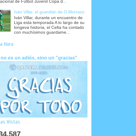
nacional de Fútbol Juvenil Copa d...
Iván Villar, el guardián de O Morrazo
Iván Villar, durante un encuentro de
Liga esta temporada A lo largo de su
longeva historia, el Celta ha contado
con muchísimos guardame...
a Hora
 no es un adiós, sino un "gracias"
as Vistas
34,587