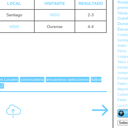
Araúj
LOCAL
VISITANTE
RESULTADO
prem
Vázq
Santiago
VIGO
2-3
Oubi
Domí
VIGO
Ourense
4-4
Edua
Colabo
Germán
Antón 
Pérez
Leagu
Yelco 
Ferná
compr
Europ
s Locales
convocatoria
encuentros selecciones
fútbol
Pablo
12
Migue
Comun
Pablo
Luca Gi