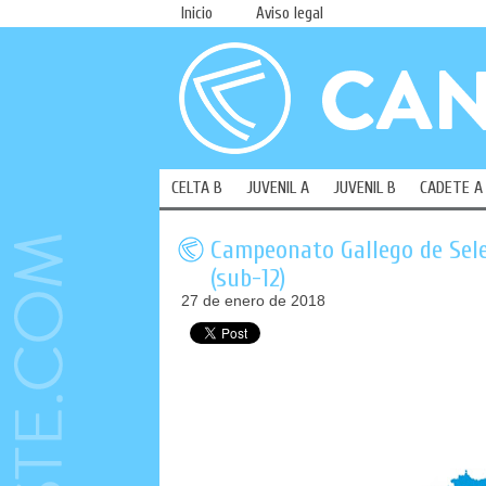
Inicio
Aviso legal
CELTA B
JUVENIL A
JUVENIL B
CADETE A
Campeonato Gallego de Sel
(sub-12)
27 de enero de 2018