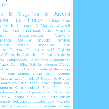
uetas
lta B
Segunda B
Juvenil
visión de Honor
selecciones
ado de Fichajes
A Madroa
Juvenil
 Nacional
internacionales
Primera
sión
pretemporada
Canteira
teranos por el mundo
Torneos
vista
Fichaje
Fundación Celta
eira Celeste
Galicia sub-16
Galicia
18
Factoría A Madroa
Deportivo de la
ña
Campeonato Selecciones Autonómicas
Aspas
Santi Mina
Galería imágenes
Vídeos
n Blanco
Jonny
Premios CanteiraCeleste.com
eón
Brais Méndez
David Costas
Barreiro
 Iglesias
España sub-19
Rueda de Prensa
o Marca
Iván Villar
Diego Alende
España sub-
umores
Galicia sub-12
Borja Fernández
o Álvarez
Balaídos
España sub-17
Yelko Pino
 Mallo
España sub-16
Toni Otero
Afición
eonato Selecciones Locales
Levy Madinda
 de Dios
Carlos Mouriño
Jota Peleteiro
Samu