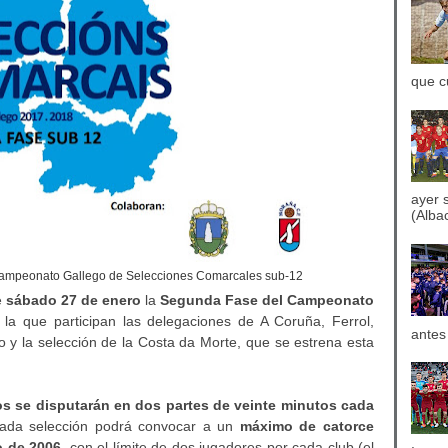
que c
ayer 
(Albac
ampeonato Gallego de Selecciones Comarcales sub-12
e
sábado 27 de enero
la
Segunda Fase del Campeonato
 la que participan las delegaciones de A Coruña, Ferrol,
antes
 y la selección de la Costa da Morte, que se estrena esta
os se disputarán en dos partes de veinte minutos cada
Cada selección podrá convocar a un
máximo de catorce
o de 2006
, con el límite de dos jugadores por cada club (el