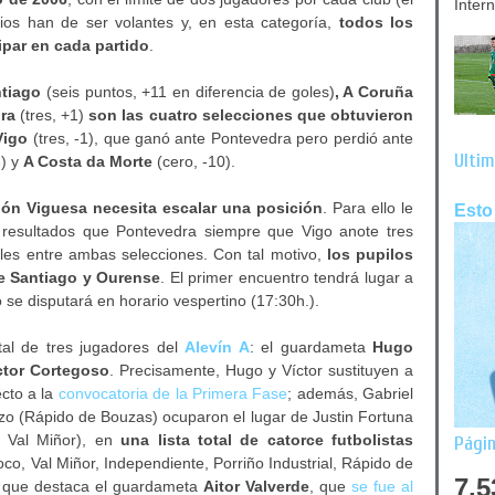
Inter
ios han de ser volantes y, en esta categoría,
todos los
ipar en cada partido
.
tiago
(seis puntos, +11 en diferencia de goles)
, A Coruña
ra
(tres, +1)
son las cuatro selecciones que obtuvieron
Vigo
(tres, -1), que ganó ante Pontevedra pero perdió ante
Últim
3) y
A Costa da Morte
(cero, -10).
ión Viguesa necesita escalar una posición
. Para ello le
Esto
s resultados que Pontevedra siempre que Vigo anote tres
oles entre ambas selecciones. Con tal motivo,
los pupilos
te Santiago y Ourense
. El primer encuentro tendrá lugar a
 se disputará en horario vespertino (17:30h.).
tal de tres jugadores del
Alevín A
: el guardameta
Hugo
ctor Cortegoso
. Precisamente, Hugo y Víctor sustituyen a
cto a la
convocatoria de la Primera Fase
; además, Gabriel
zo (Rápido de Bouzas) ocuparon el lugar de Justin Fortuna
D Val Miñor), en
una lista total de catorce futbolistas
Págin
co, Val Miñor, Independiente, Porriño Industrial, Rápido de
7,5
s que destaca el guardameta
Aitor Valverde
, que
se fue al