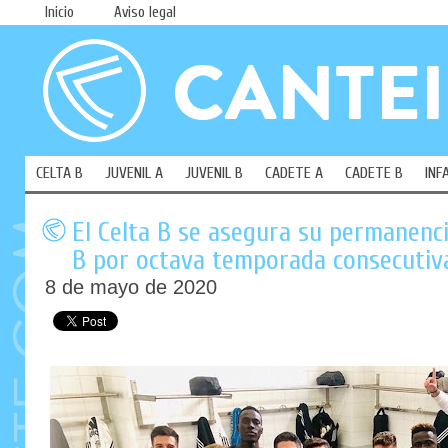
Inicio
Aviso legal
CELTA B
JUVENIL A
JUVENIL B
CADETE A
CADETE B
INF
El Celta B se asegura su permanenc
B por octava temporada consecutiv
8 de mayo de 2020