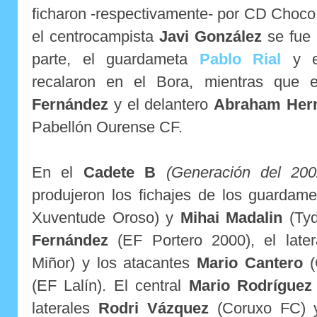
ficharon -respectivamente- por CD Choco
el centrocampista
Javi González
se fue 
parte, el guardameta
Pablo Rial
y e
recalaron en el Bora, mientras que 
Fernández
y el delantero
Abraham Her
Pabellón Ourense CF.
En el
Cadete B
(Generación del 200
produjeron los fichajes de los guardam
Xuventude Oroso) y
Mihai Madalin
(Tyd
Fernández
(EF Portero 2000), el late
Miñor) y los atacantes
Mario Cantero
(
(EF Lalín). El central
Mario Rodríguez
laterales
Rodri Vázquez
(Coruxo FC)