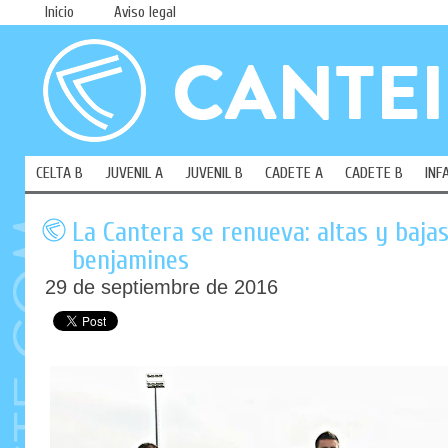
Inicio
Aviso legal
CELTA B
JUVENIL A
JUVENIL B
CADETE A
CADETE B
INF
La Cantera se renueva: altas y baja
benjamines
29 de septiembre de 2016