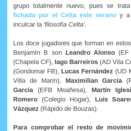
grupo totalmente nuevo, pues se tra
fichado por el Celta este verano
y a 
inculcar la
'filosofía Celta'
.
Los doce jugadores que forman en estos 
Benjamín B son
Leandro Alonso
(EF 
(Chapela CF),
Iago Barreiros
(AD Vila C
(Gondomar FB),
Lucas Fernández
(UD 
Villa de Marín),
Maximilian García
(P
García
(EFB Moañesa),
Martín Igles
Romero
(Colegio Hogar),
Luis Soare
Vázquez
(Rápido de Bouzas).
Para comprobar el resto de movimie