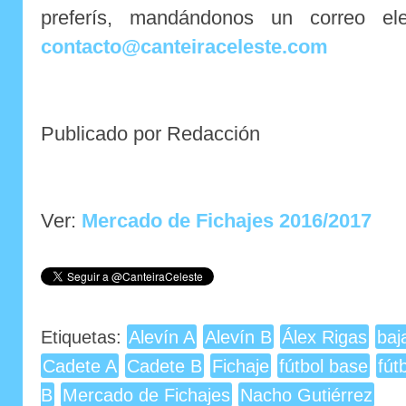
preferís, mandándonos un correo ele
contacto@canteiraceleste.com
Publicado por Redacción
Ver:
Mercado de Fichajes 2016/2017
Etiquetas:
Alevín A
Alevín B
Álex Rigas
baj
Cadete A
Cadete B
Fichaje
fútbol base
fút
B
Mercado de Fichajes
Nacho Gutiérrez