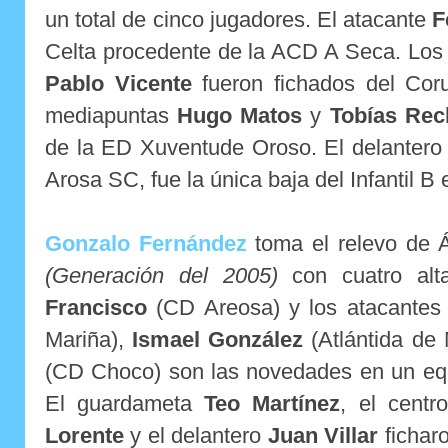
un total de cinco jugadores. El atacante
F
Celta procedente de la ACD A Seca. Los 
Pablo Vicente
fueron fichados del Cor
mediapuntas
Hugo Matos
y
Tobías Rec
de la ED Xuventude Oroso. El delanter
Arosa SC, fue la única baja del Infantil B
Gonzalo Fernández
toma el relevo de 
(Generación del 2005)
con cuatro alt
Francisco
(CD Areosa) y los atacante
Mariña),
Ismael González
(Atlántida de
(CD Choco) son las novedades en un equi
El guardameta
Teo Martínez
, el cent
Lorente
y el delantero
Juan Villar
ficharo