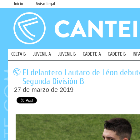
Inicio
Aviso legal
CELTA B
JUVENIL A
JUVENIL B
CADETE A
CADETE B
INF
El delantero Lautaro de Léon debutó
Segunda División B
27 de marzo de 2019