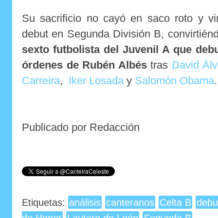
Su sacrificio no cayó en saco roto y 
debut en Segunda División B, convirtién
sexto futbolista del Juvenil A que deb
órdenes de Rubén Albés
tras
David Álv
Carreira
,
Iker Losada
y
Salomón Obama
.
Publicado por Redacción
Etiquetas:
análisis
canteranos
Celta B
debu
de Honor
Lautaro de León
Segunda B