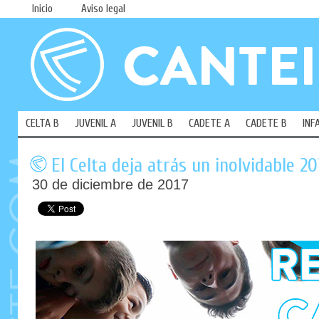
Inicio
Aviso legal
CELTA B
JUVENIL A
JUVENIL B
CADETE A
CADETE B
INF
El Celta deja atrás un inolvidable 2
30 de diciembre de 2017