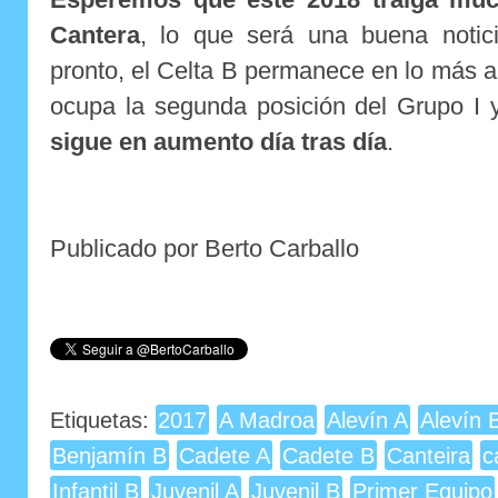
Cantera
, lo que será una buena notic
pronto, el Celta B permanece en lo más alt
ocupa la segunda posición del Grupo I
sigue en aumento día tras día
.
Publicado por Berto Carballo
Etiquetas:
2017
A Madroa
Alevín A
Alevín 
Benjamín B
Cadete A
Cadete B
Canteira
c
Infantil B
Juvenil A
Juvenil B
Primer Equipo