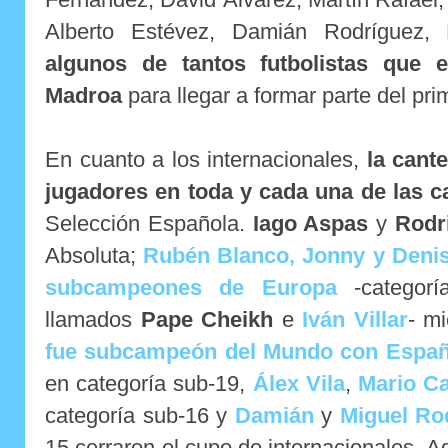
Alberto Estévez, Damián Rodríguez, 
algunos de tantos futbolistas que
Madroa
para llegar a formar parte del pri
En cuanto a los internacionales,
la cant
jugadores en toda y cada una de las ca
Selección Española.
Iago Aspas
y
Rodr
Absoluta;
Rubén Blanco, Jonny y Deni
subcampeones de Europa
-categorí
llamados
Pape Cheikh
e
Iván Villar
- m
fue subcampeón del Mundo con Españ
en categoría sub-19,
Álex Vila
,
Mario C
categoría sub-16 y
Damián
y
Miguel Ro
15 cerraron el cupo de internacionales. 