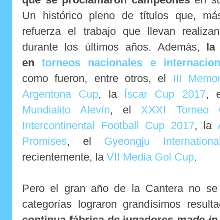
Un histórico pleno de títulos que, más
refuerza el trabajo que llevan realiza
durante los últimos años. Además,
la
en
torneos nacionales e internacio
como fueron, entre otros, el
III Memor
Argentona Cup
, la
Íscar Cup 2017
, 
Mundialito Alevín
, el
XXXI Torneo C
Intercontinental Football Cup 2017
, la
Promises
, el
Gyeongju Internation
recientemente, la
VII Media Gol Cup
.
Pero el gran año de la Cantera no se
categorías lograron grandísimos resul
continua fábrica de jugadores
made in