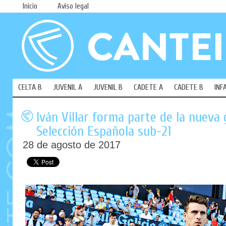
Inicio
Aviso legal
CELTA B
JUVENIL A
JUVENIL B
CADETE A
CADETE B
INF
Iván Villar forma parte de la nueva 
Selección Española sub-21
28 de agosto de 2017