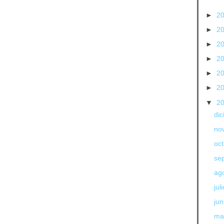
►
2
►
2
►
2
►
2
►
2
►
2
▼
2
di
no
oc
se
ag
jul
jun
ma