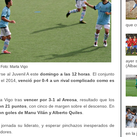
que c
ayer 
(Albac
Foto: Marta Vigo
rse al Juvenil A este
domingo a las 12 horas
. El conjunto
 el 2014,
venció por 0-4 a un rival complicado como es
ta Vigo tras
vencer por 3-1 al Areosa
, resultado que los
on 21 puntos
, con cinco de margen sobre el descenso. En
on goles de Manu Vilán y Alberto Quiles
.
 jornada su liderato, y esperar pinchazos inesperados de
idores.
en la