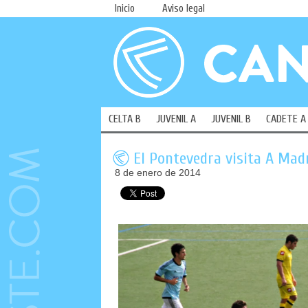
Inicio
Aviso legal
CELTA B
JUVENIL A
JUVENIL B
CADETE A
El Pontevedra visita A Mad
8 de enero de 2014