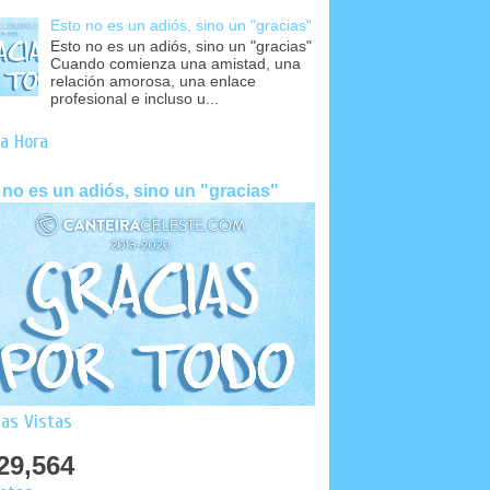
Esto no es un adiós, sino un "gracias"
Esto no es un adiós, sino un "gracias"
Cuando comienza una amistad, una
relación amorosa, una enlace
profesional e incluso u...
a Hora
 no es un adiós, sino un "gracias"
as Vistas
29,564