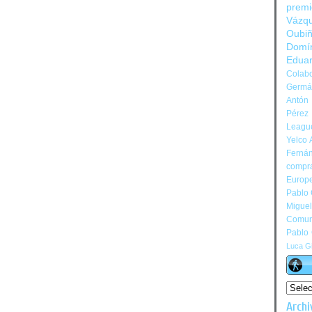
prem
Vázq
Oubi
Domí
Edua
Colabo
Germán
Antón 
Pérez
Leagu
Yelco 
Ferná
compr
Europ
Pablo
Migue
Comun
Pablo
Luca Gi
Archi