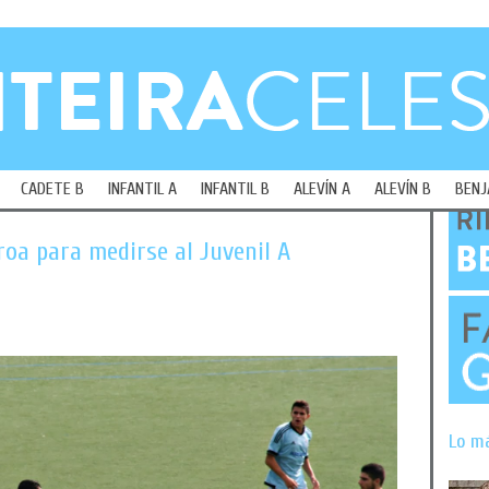
CADETE B
INFANTIL A
INFANTIL B
ALEVÍN A
ALEVÍN B
BENJ
roa para medirse al Juvenil A
Lo m