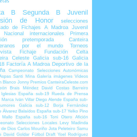
uetas
lta B
Segunda B
Juvenil
visión de Honor
selecciones
ado de Fichajes
A Madroa
Juvenil
 Nacional
internacionales
Primera
sión
pretemporada
Canteira
teranos por el mundo
Torneos
vista
Fichaje
Fundación Celta
eira Celeste
Galicia sub-16
Galicia
18
Factoría A Madroa
Deportivo de la
ña
Campeonato Selecciones Autonómicas
Aspas
Santi Mina
Galería imágenes
Vídeos
n Blanco
Jonny
Premios CanteiraCeleste.com
eón
Brais Méndez
David Costas
Barreiro
 Iglesias
España sub-19
Rueda de Prensa
o Marca
Iván Villar
Diego Alende
España sub-
umores
Galicia sub-12
Borja Fernández
o Álvarez
Balaídos
España sub-17
Yelko Pino
 Mallo
España sub-16
Toni Otero
Afición
eonato Selecciones Locales
Levy Madinda
 de Dios
Carlos Mouriño
Jota Peleteiro
Samu
o
David Goldar
Fútbol Draft
Yoel Rodríguez