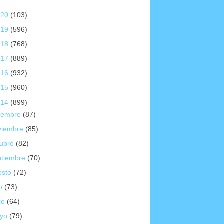
020
(103)
019
(596)
018
(768)
017
(889)
016
(932)
015
(960)
014
(899)
ciembre
(87)
viembre
(85)
tubre
(82)
ptiembre
(70)
osto
(72)
io
(73)
io
(64)
yo
(79)