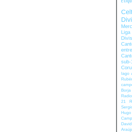
Etiq
Ce
Di
Merc
Liga
Divi
Can
entre
Cant
sub-
Coru
Iago 
Rubé
camp
Borja
Radi
21
R
Sergi
Hugo
Camp
David
Araúj