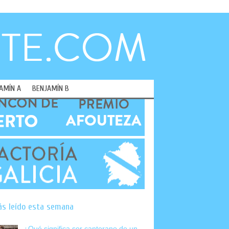
AMÍN A
BENJAMÍN B
ás leído esta semana
¿Qué significa ser canterano de un