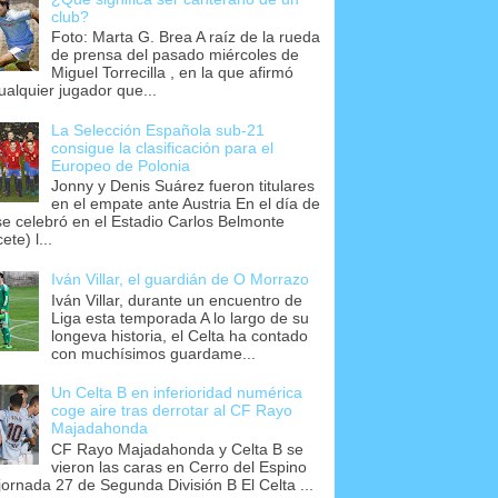
club?
Foto: Marta G. Brea A raíz de la rueda
de prensa del pasado miércoles de
Miguel Torrecilla , en la que afirmó
ualquier jugador que...
La Selección Española sub-21
consigue la clasificación para el
Europeo de Polonia
Jonny y Denis Suárez fueron titulares
en el empate ante Austria En el día de
se celebró en el Estadio Carlos Belmonte
ete) l...
Iván Villar, el guardián de O Morrazo
Iván Villar, durante un encuentro de
Liga esta temporada A lo largo de su
longeva historia, el Celta ha contado
con muchísimos guardame...
Un Celta B en inferioridad numérica
coge aire tras derrotar al CF Rayo
Majadahonda
CF Rayo Majadahonda y Celta B se
vieron las caras en Cerro del Espino
 jornada 27 de Segunda División B El Celta ...