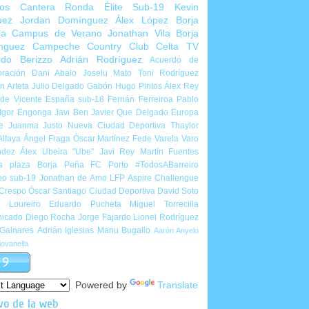
ios Cantera
Ronda Élite Sub-19
Kevin
uez
Jordan Domínguez
Álex López
Borja
ña
Campus de Verano
Jonathan Vila
Borja
nguez
Campeche Country Club
Celta TV
rdo Berizzo
Adrián Rodríguez
Acuerdo de
ración
Dani Abalo
Joselu Mato
Toni Rodríguez
 Arteta
Julio Delgado
Gabón
Hugo Pintos
Álex Rey
de Vicente
España sub-18
Fernán Ferreiroa
Pablo
Igor Engonga
Javi Ben
Javier Que Delgado
Europa
e
Juanma Justo
Nueva Ciudad Deportiva
Thaylor
Alfaya
Ángel Fraga
Óscar Martínez
Fede Varela
Varo
ndez
Álex Ubeira "Ube"
Javi Rey
Martín Fuentes
a plaza
Borja Peña
FC Porto
#TodosABarreiro
eo sub-19
Jonathan de Amo
LFP Aspire Challengue
 Crespo
Óscar Santiago
Ciudad Deportiva
David Soto
l Loureiro
Eduardo Pucheta
Miguel Torrecilla
icado
Diego Rocha
Jorge Fajardo
Lionel Rodríguez
 Galnares
Adrián Iglesias
Manu Bugallo
Aarón Anyelo
ovanella
Powered by
Translate
vo de la web