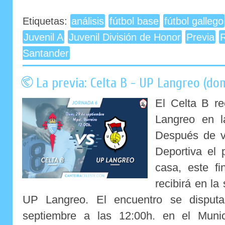
Etiquetas:
análisis
fútbol base
fútbol gallego
Juvenil A
Juvenil División de Honor
Previa
R
Santander
La previa: Celta B - UP Langreo (dom
El Celta B re
Langreo en l
Después de v
Deportiva el
casa, este f
recibirá en la
UP Langreo. El encuentro se disput
septiembre a las 12:00h. en el Munic