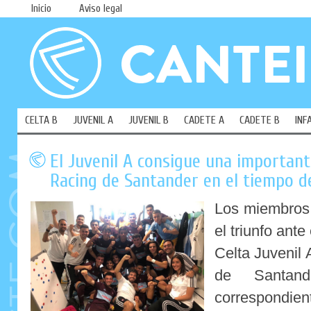
Inicio
Aviso legal
CELTA B
JUVENIL A
JUVENIL B
CADETE A
CADETE B
INF
El Juvenil A consigue una importante
Racing de Santander en el tiempo d
Los miembros 
el triunfo ant
Celta Juvenil 
de Santan
correspondien