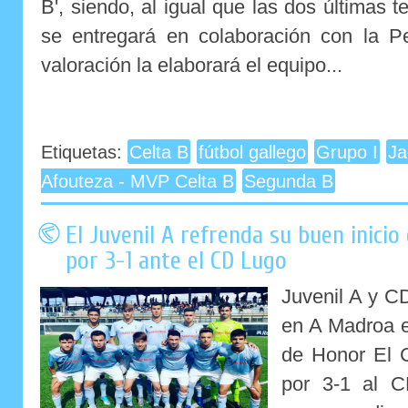
B', siendo, al igual que las dos últimas
se entregará en colaboración con la Pe
valoración la elaborará el equipo...
Etiquetas:
Celta B
fútbol gallego
Grupo I
Ja
Afouteza - MVP Celta B
Segunda B
El Juvenil A refrenda su buen inicio 
por 3-1 ante el CD Lugo
Juvenil A y C
en A Madroa e
de Honor El C
por 3-1 al C