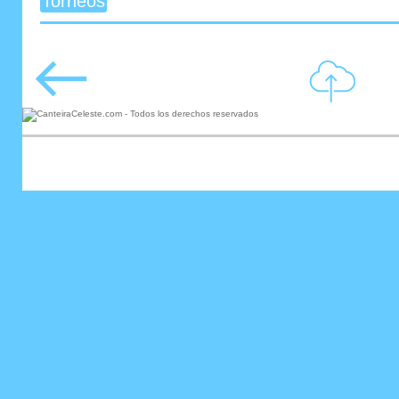
Torneos