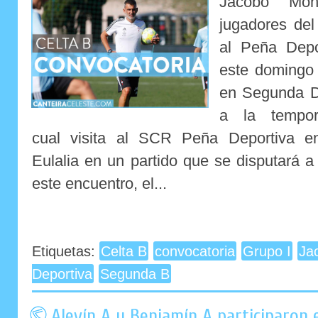
Jacobo Mon
jugadores del
al Peña Depo
este domingo 
en Segunda Di
a la tempor
cual visita al SCR Peña Deportiva e
Eulalia en un partido que se disputará a 
este encuentro, el...
Etiquetas:
Celta B
convocatoria
Grupo I
Ja
Deportiva
Segunda B
Alevín A y Benjamín A participaron 