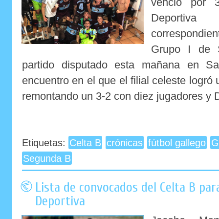
venció por 
Deportiv
correspondien
Grupo I de 
partido disputado esta mañana en Sa
encuentro en el que el filial celeste logró
remontando un 3-2 con diez jugadores y D
Etiquetas:
Celta B
crónicas
fútbol gallego
G
Segunda B
Lista de convocados del Celta B para
Deportiva