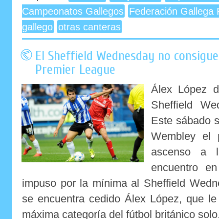
Campeonatos Gallegos
Federación Gallega 
gallego
otras canteras
El Sheffield Wednesday no consigue 
Premier League
Álex López d
Sheffield We
Este sábado s
Wembley el pa
ascenso a l
encuentro en
impuso por la mínima al Sheffield Wedn
se encuentra cedido Álex López, que le 
máxima categoría del fútbol británico solo.