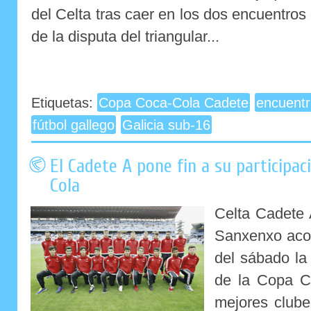
del Celta tras caer en los dos encuentro
de la disputa del triangular...
Etiquetas:
Copa Coca-Cola Cadete
encuentr
fútbol gallego
Galicia sub-16
El Cadete A pone fin a su participac
Cola
Celta Cadete
Sanxenxo acog
del sábado la
de la Copa C
mejores clube