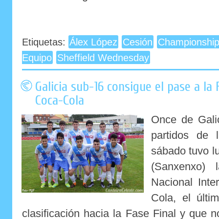
Etiquetas:
Álex López
Cesión
Championshi
Equipo
Sheffield Wednesday
Galicia sub-16 consigue el pase a la 
Coca-Cola
Once de Gali
partidos de 
sábado tuvo l
(Sanxenxo) 
Nacional Int
Cola, el últi
clasificación hacia la Fase Final y que 