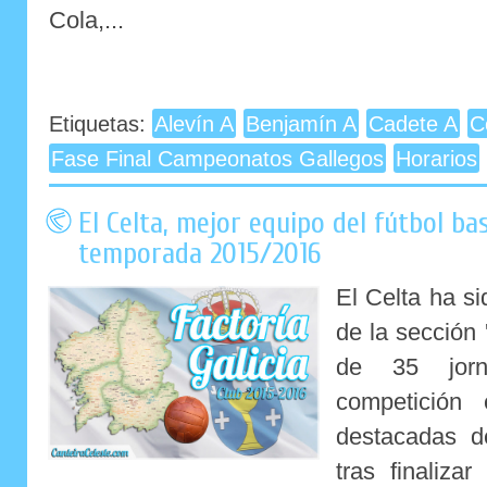
Cola,...
Etiquetas:
Alevín A
Benjamín A
Cadete A
C
Fase Final Campeonatos Gallegos
Horarios
El Celta, mejor equipo del fútbol ba
temporada 2015/2016
El Celta ha si
de la sección 
de 35 jorn
competición
destacadas de
tras finaliza