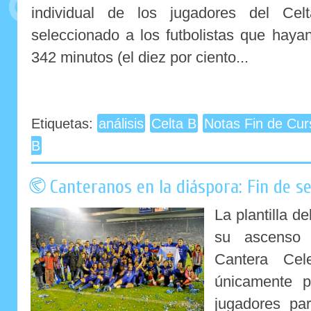
individual de los jugadores del Ce
seleccionado a los futbolistas que hay
342 minutos (el diez por ciento...
Etiquetas:
análisis
Celta B
Notas Fin de Cur
B
Canteranos en la diáspora: Fin de 
La plantilla d
su ascenso 
Cantera Cel
únicamente p
jugadores par