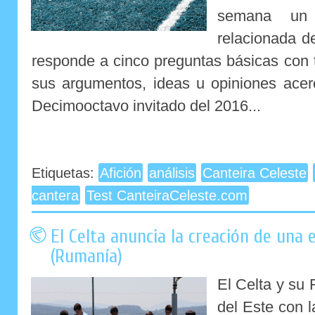
semana un 
relacionada d
responde a cinco preguntas básicas con t
sus argumentos, ideas u opiniones acer
Decimooctavo invitado del 2016...
Etiquetas:
Afición
análisis
Canteira Celeste
cantera
Test CanteiraCeleste.com
El Celta anuncia la creación de una 
(Rumanía)
El Celta y su
del Este con 