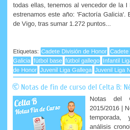
todas ellas, tenemos al vencedor de la I
estrenamos este año: 'Factoría Galicia'.
de Vigo, tras sumar 1.272 puntos...
Etiquetas:
Cadete División de Honor
Cadete 
Galicia
fútbol base
fútbol gallego
Infantil Li
de Honor
Juvenil Liga Gallega
Juvenil Liga 
Notas de fin de curso del Celta B: N
Notas del 
2015/2016 | Né
temporada,
análisis crono