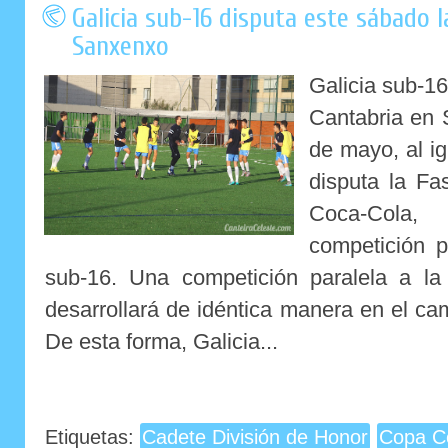
Galicia sub-16 disputa este sábado 
Sanxenxo
Galicia sub-16
Cantabria en
de mayo, al i
disputa la Fa
Coca-Cola,
competición p
sub-16. Una competición paralela a l
desarrollará de idéntica manera en el c
De esta forma, Galicia...
Etiquetas:
Cadete División de Honor
Copa C