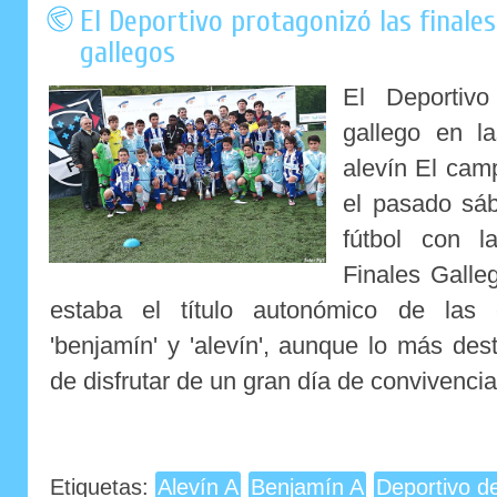
El Deportivo protagonizó las finale
gallegos
El Deportiv
gallego en l
alevín El cam
el pasado sá
fútbol con l
Finales Galle
estaba el título autonómico de las c
'benjamín' y 'alevín', aunque lo más des
de disfrutar de un gran día de convivencia.
Etiquetas:
Alevín A
Benjamín A
Deportivo d