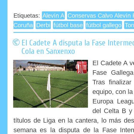
Etiquetas:
Alevín A
Conservas Calvo Alevín 
Coruña
Derbi
fútbol base
fútbol gallego
Tor
El Cadete A disputa la Fase Interme
Cola en Sanxenxo
El Cadete A v
Fase Galleg
Tras finaliza
equipo, con la 
Europa Leagu
del Celta B y
títulos de Liga en la cantera, lo más de
semana es la disputa de la Fase Inte