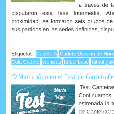
a través de l
disputaron esta fase Intermedia. At
proximidad, se formaron seis grupos de
sus partidos en las sedes definidas, dispu
Etiquetas:
Cadete A
Cadete División de Hon
Cola Cadete
crónicas
fútbol base
fútbol gal
Marta Vigo en el Test de CanteiraC
'Test Canteir
Continuamos 
estrenada la 
de CanteiraCe