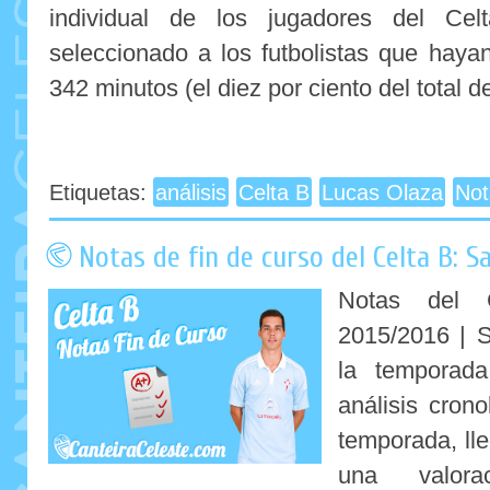
individual de los jugadores del Ce
seleccionado a los futbolistas que hay
342 minutos (el diez por ciento del total d
Etiquetas:
análisis
Celta B
Lucas Olaza
Not
Notas de fin de curso del Celta B: 
Notas del 
2015/2016 | S
la temporad
análisis crono
temporada, ll
una valora