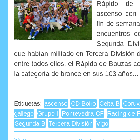
Rápido de B
ascenso con 
fin de semana
encuentros d
Segunda Divi
que habían militado en Tercera División 
entre todos ellos, el Rápido de Bouzas ce
la categoría de bronce en sus 103 años...
Etiquetas:
ascenso
CD Boiro
Celta B
Corux
gallego
Grupo I
Pontevedra CF
Racing de F
Segunda B
Tercera División
Vigo