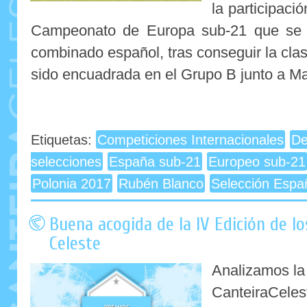
la participaci
Campeonato de Europa sub-21 que se d
combinado español, tras conseguir la clas
sido encuadrada en el Grupo B junto a Ma
Etiquetas:
Competiciones Internacionales
De
selecciones
España sub-21
Europeo sub-21
Polonia 2017
Rubén Blanco
Selección Espa
Buena acogida de la IV Edición de l
Celeste
Analizamos la
CanteiraCe