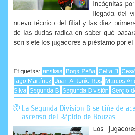
incógnitas por
llegada del 
nuevo técnico del filial y las diez prime
de las dudas radica en saber qué pasar
son siete los jugadores a préstamo por el 
Etiquetas:
análisis
Borja Peña
Celta B
Cesi
Iago Martínez
Juan Antonio Ros
Marcos An
Silva
Segunda B
Segunda División
Sergio d
La Segunda Division B se tiñe de ace
ascenso del Rápido de Bouzas
Los jugadore