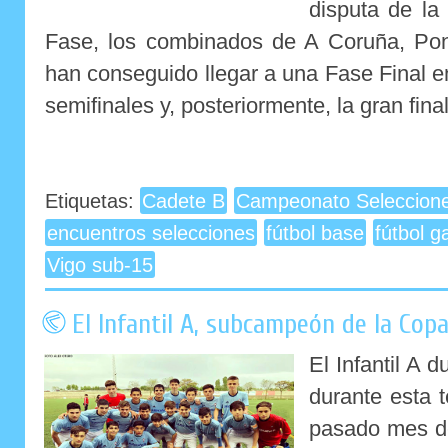
disputa de la
Fase, los combinados de A Coruña, Pon
han conseguido llegar a una Fase Final e
semifinales y, posteriormente, la gran final
Etiquetas:
Cadete B
Campeonato Seleccione
encuentros selecciones
fútbol base
fútbol g
Vigo sub-15
El Infantil A, subcampeón de la Copa
El Infantil A 
durante esta 
pasado mes de