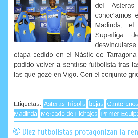
del Asteras
conocíamos e
Madinda, el 
Superliga d
desvinculars
etapa cedido en el Nàstic de Tarragona
podido volver a sentirse futbolista tras 
las que gozó en Vigo. Con el conjunto gri
Etiquetas:
Asteras Tripolis
bajas
Canteranos
Madinda
Mercado de Fichajes
Primer Equip
Diez futbolistas protagonizan la re