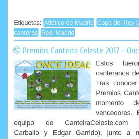
Etiquetas:
Atlético de Madrid
Copa del Rey j
canteras
Real Madrid
Premios Canteira Celeste 2017 - On
Estos fuer
canteranos d
Tras conocer 
Premios Cante
momento d
vencedores. 
equipo de CanteiraCeleste.com 
Carballo y Edgar Garrido), junto a 