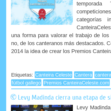
temporada 
competicio
categorías i
CanteiraCele
una forma para valorar el trabajo de los
no, de los canteranos más destacados. Co
2014 la idea de crear los Premios Canteir
Etiquetas:
Canteira Celeste
Cantera
canter
fútbol gallego
Premios CanteiraCeleste.com
Levy Madinda cierra una etapa de si
Levy Madinda,