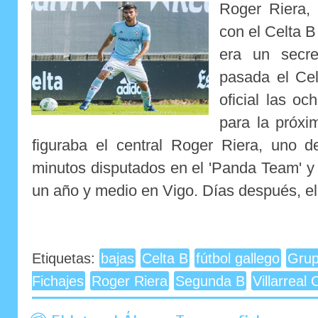
Roger Riera,
con el Celta 
era un secr
pasada el Ce
oficial las oc
para la próxi
figuraba el central Roger Riera, uno 
minutos disputados en el 'Panda Team' y
un año y medio en Vigo. Días después, el.
Etiquetas:
bajas
Celta B
fútbol gallego
Grup
Fichajes
Roger Riera
Segunda B
Villarreal 