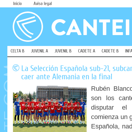
Inicio
Aviso legal
CELTA B
JUVENIL A
JUVENIL B
CADETE A
CADETE B
INF
La Selección Española sub-21, subc
caer ante Alemania en la final
Rubén Blanco
son los cant
disputar e
comienza un g
Española, na