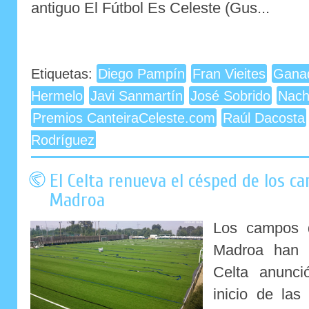
antiguo El Fútbol Es Celeste (Gus...
Etiquetas:
Diego Pampín
Fran Vieites
Gana
Hermelo
Javi Sanmartín
José Sobrido
Nach
Premios CanteiraCeleste.com
Raúl Dacosta
Rodríguez
El Celta renueva el césped de los c
Madroa
Los campos d
Madroa han 
Celta anunc
inicio de las