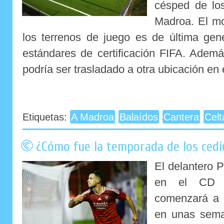
césped de lo
Madroa. El mo
los terrenos de juego es de última gen
estándares de certificación FIFA. Ademá
podría ser trasladado a otra ubicación en e
Etiquetas:
A Madroa
Balaídos
Cantera
Celt
¿Cómo fue la temporada de los cedid
El delantero 
en el CD 
comenzará a 
en unas sema