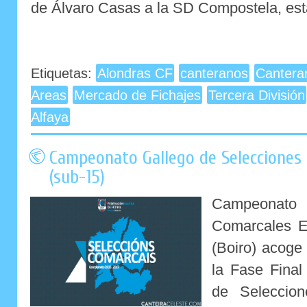
de Álvaro Casas a la SD Compostela, esta
Etiquetas:
Alondras CF
canteranos
Cantera
Areas
Mercado de Fichajes
Tercera División
Alfaya
Campeonato Gallego de Selecciones 
(sub-15)
Campeonato 
Comarcales E
(Boiro) acoge
la Fase Fina
de Seleccion