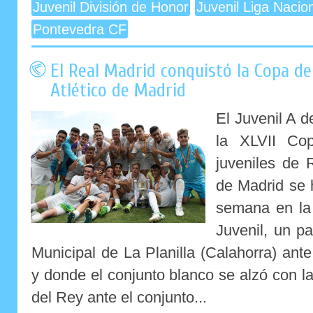
Juvenil División de Honor
Juvenil Liga Nacio
Pontevedra CF
El Real Madrid conquistó la Copa de
Atlético de Madrid
El Juvenil A d
la XLVII Co
juveniles de 
de Madrid se 
semana en la 
Juvenil, un pa
Municipal de La Planilla (Calahorra) an
y donde el conjunto blanco se alzó con l
del Rey ante el conjunto...