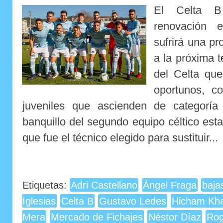
El Celta B 
renovación e
sufrirá una p
a la próxima 
del Celta que
oportunos, c
juveniles que ascienden de categoría
banquillo del segundo equipo céltico est
que fue el técnico elegido para sustituir...
Etiquetas:
Adri Castellano
Ángel Fraga
baja
Iglesias
Celta B
Gustavo Ledes
Hicham Kh
Mera
Mercado de Fichajes
Néstor Díaz
Rog