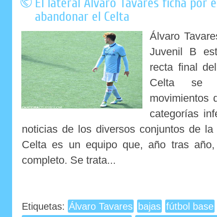
El lateral Álvaro Tavares ficha por 
abandonar el Celta
Álvaro Tavare
Juvenil B es
recta final d
Celta se c
movimientos d
categorías inf
noticias de los diversos conjuntos de la
Celta es un equipo que, año tras año, v
completo. Se trata...
Etiquetas:
Álvaro Tavares
bajas
fútbol base