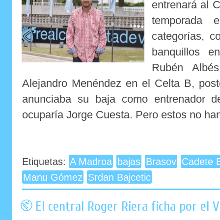
entrenará al C
temporada 
categorías, 
banquillos e
Rubén Albés
Alejandro Menéndez en el Celta B, post
anunciaba su baja como entrenador de
ocuparía Jorge Cuesta. Pero estos no han 
Etiquetas:
A Madroa
bajas
Brasov
Cadete 
Manu Gómez
Srdan Bajcetic
El central Roger Riera ficha por el V