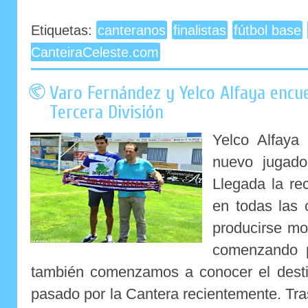
Etiquetas:
canteranos
finalistas
fútbol base
CanteiraCeleste.com
Varo Fernández y Yelco Alfaya enc
Tercera División
Yelco Alfaya
nuevo jugado
Llegada la rec
en todas las 
producirse mo
comenzando p
también comenzamos a conocer el dest
pasado por la Cantera recientemente. Tra