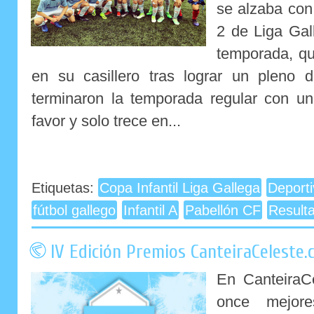
se alzaba con
2 de Liga Gall
temporada, qu
en su casillero tras lograr un pleno d
terminaron la temporada regular con u
favor y solo trece en...
Etiquetas:
Copa Infantil Liga Gallega
Deporti
fútbol gallego
Infantil A
Pabellón CF
Result
IV Edición Premios CanteiraCeleste
En CanteiraC
once mejore