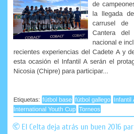
de campeones
la llegada d
carrusel de
Cantera del 
nacional e inc
recientes experiencias del Cadete A y d
esta ocasión el Infantil A serán el prota
Nicosia (Chipre) para participar...
Etiquetas:
fútbol base
fútbol gallego
Infantil
International Youth Cup
Torneos
El Celta deja atrás un buen 2016 pa