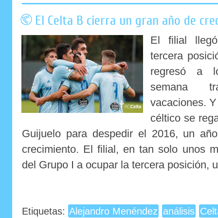
El Celta B cierra un gran año de cr
El filial ll
tercera posic
regresó a l
semana tr
vacaciones. Y
céltico se reg
Guijuelo para despedir el 2016, un año
crecimiento. El filial, en tan solo unos 
del Grupo I a ocupar la tercera posición, u
Etiquetas:
Alejandro Menéndez
análisis
Cel