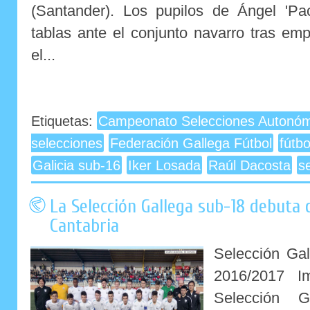
(Santander). Los pupilos de Ángel 'Pac
tablas ante el conjunto navarro tras em
el...
Etiquetas:
Campeonato Selecciones Autonóm
selecciones
Federación Gallega Fútbol
fútb
Galicia sub-16
Iker Losada
Raúl Dacosta
s
La Selección Gallega sub-18 debuta 
Cantabria
Selección Ga
2016/2017 Im
Selección 