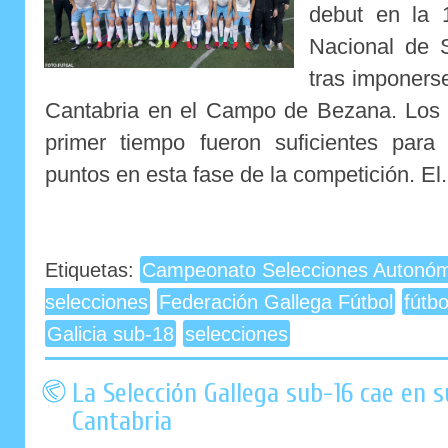
debut en la 
Nacional de 
tras imponerse
Cantabria en el Campo de Bezana. Los 
primer tiempo fueron suficientes para
puntos en esta fase de la competición. El.
Etiquetas:
Campeonato Selecciones Autonóm
selecciones
Federación Gallega Fútbol
fútb
Galicia sub-18
selecciones
La Selección Gallega sub-16 cae en 
Cantabria