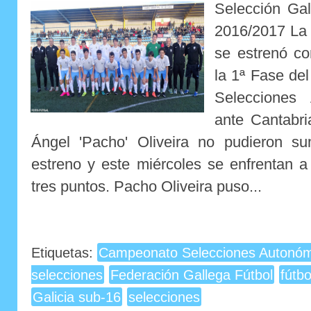
Selección Ga
2016/2017 La 
se estrenó co
la 1ª Fase de
Selecciones 
ante Cantabri
Ángel 'Pacho' Oliveira no pudieron s
estreno y este miércoles se enfrentan 
tres puntos. Pacho Oliveira puso...
Etiquetas:
Campeonato Selecciones Autonóm
selecciones
Federación Gallega Fútbol
fútb
Galicia sub-16
selecciones