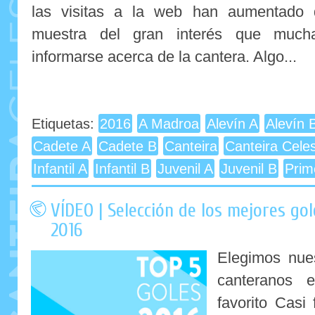
las visitas a la web han aumentado 
muestra del gran interés que much
informarse acerca de la cantera. Algo...
Etiquetas:
2016
A Madroa
Alevín A
Alevín 
Cadete A
Cadete B
Canteira
Canteira Cele
Infantil A
Infantil B
Juvenil A
Juvenil B
Prim
VÍDEO | Selección de los mejores go
2016
Elegimos nue
canteranos 
favorito Casi