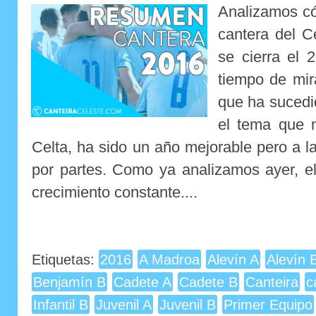
Analizamos có
cantera del C
se cierra el 
tiempo de mira
que ha sucedid
el tema que n
Celta, ha sido un año mejorable pero a 
por partes. Como ya analizamos ayer, e
crecimiento constante....
Etiquetas:
2016
A Madroa
Alevín A
Alevín 
Benjamín B
Cadete A
Cadete B
Canteira
c
Infantil B
Juvenil A
Juvenil B
Primer Equipo