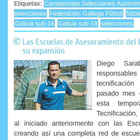
Etiquetas:
Campeonato Selecciones Autonóm
selecciones
Federación Gallega Fútbol
fútb
Galicia sub-16
Galicia sub-18
selecciones
Las Escuelas de Asesoramiento del 
su expansión
Diego Sar
responsable
tecnificaci
pasado mes d
esta tempo
Tecnificación
al iniciado anteriormente con las Es
creando así una completa red de escuel