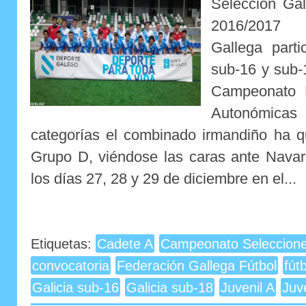
Selección Ga
2016/20
Gallega parti
sub-16 y sub-
Campeonato N
Autonómicas
categorías el combinado irmandiño ha 
Grupo D, viéndose las caras ante Navarr
los días 27, 28 y 29 de diciembre en el...
Etiquetas:
Cadete A
Campeonato Seleccion
convocatoria
Federación Gallega Fútbol
fút
Galicia sub-16
Galicia sub-18
Juvenil A
Juv