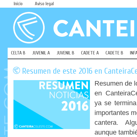
Inicio
Aviso legal
CELTA B
JUVENIL A
JUVENIL B
CADETE A
CADETE B
INF
Resumen de este 2016 en CanteiraC
Resumen de lo
en CanteiraC
ya se termin
importantes mo
cantera. Alg
aunque tambié