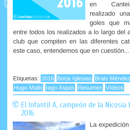
en Cantei
realizado un
goles que m
entre todos los realizados a lo largo del
club que compiten en las diferentes cat
este caso, entendemos que en cuestión...
Etiquetas:
2016
Borja Iglesias
Brais Ménde
Hugo Mallo
Iago Aspas
Resumen
Vídeos
El Infantil A, campeón de la Nicosia
2016
La expedición 