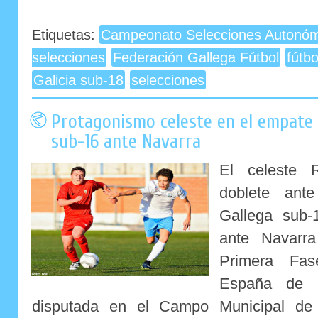
Etiquetas:
Campeonato Selecciones Autonóm
selecciones
Federación Gallega Fútbol
fútb
Galicia sub-18
selecciones
Protagonismo celeste en el empate d
sub-16 ante Navarra
El celeste 
doblete ant
Gallega sub-
ante Navarra
Primera Fa
España de S
disputada en el Campo Municipal d