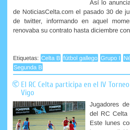
Así lo anunci
de NoticiasCelta.com el pasado 30 de ju
de twitter, informando en aquel mom
renovaba su contrato hasta diciembre con.
Etiquetas:
Celta B
fútbol gallego
Grupo I
Né
Segunda B
El RC Celta participa en el IV Torne
Vigo
Jugadores de 
del RC Celta 
Este lunes co