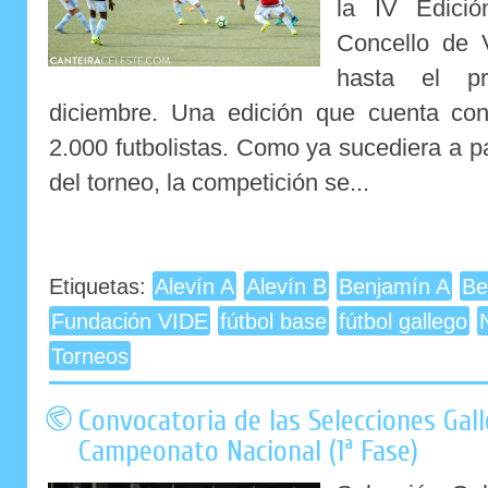
la IV Edici
Concello de V
hasta el p
diciembre. Una edición que cuenta con
2.000 futbolistas. Como ya sucediera a pa
del torneo, la competición se...
Etiquetas:
Alevín A
Alevín B
Benjamín A
Be
Fundación VIDE
fútbol base
fútbol gallego
Torneos
Convocatoria de las Selecciones Gall
Campeonato Nacional (1ª Fase)