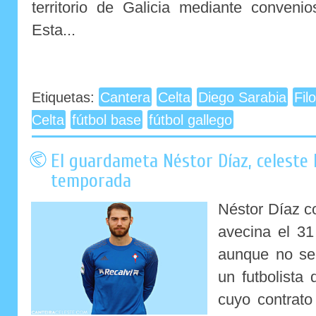
territorio de Galicia mediante conveni
Esta...
Etiquetas:
Cantera
Celta
Diego Sarabia
Fil
Celta
fútbol base
fútbol gallego
El guardameta Néstor Díaz, celeste 
temporada
Néstor Díaz c
avecina el 31
aunque no se
un futbolista 
cuyo contrato