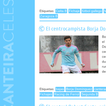
Etiquetas:
Celta B
Fichaje
fútbol gallego
M
Zaragoza B
El centrocampista Borja Do
Bo
el
Do
ce
ce
du
ru
de
Etiquetas:
bajas
Borja Domínguez
cantera
Fichajes
Racing de Ferrol
Segunda B