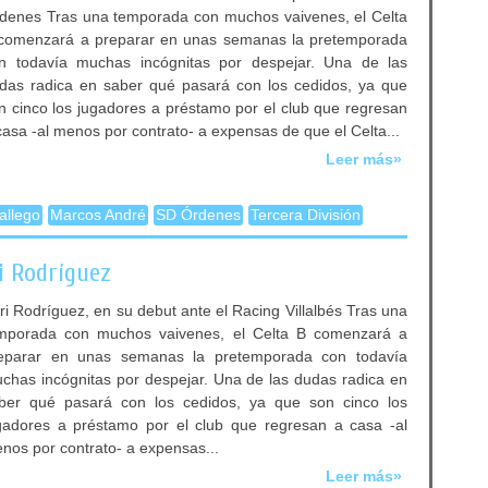
denes Tras una temporada con muchos vaivenes, el Celta
comenzará a preparar en unas semanas la pretemporada
n todavía muchas incógnitas por despejar. Una de las
das radica en saber qué pasará con los cedidos, ya que
n cinco los jugadores a préstamo por el club que regresan
casa -al menos por contrato- a expensas de que el Celta...
Leer más»
gallego
Marcos André
SD Órdenes
Tercera División
ri Rodríguez
ri Rodríguez, en su debut ante el Racing Villalbés Tras una
mporada con muchos vaivenes, el Celta B comenzará a
eparar en unas semanas la pretemporada con todavía
chas incógnitas por despejar. Una de las dudas radica en
ber qué pasará con los cedidos, ya que son cinco los
gadores a préstamo por el club que regresan a casa -al
nos por contrato- a expensas...
Leer más»