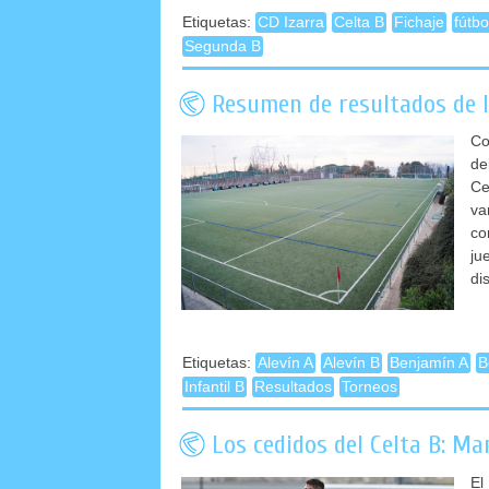
Etiquetas:
CD Izarra
Celta B
Fichaje
fútbo
Segunda B
Resumen de resultados de la
Co
de
Ce
va
co
ju
di
Etiquetas:
Alevín A
Alevín B
Benjamín A
B
Infantil B
Resultados
Torneos
Los cedidos del Celta B: Ma
El