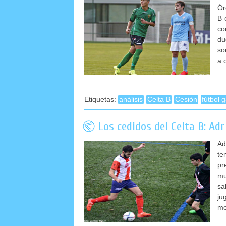
Ór
B 
co
du
so
a 
Etiquetas:
análisis
Celta B
Cesión
fútbol 
Los cedidos del Celta B: Ad
Ad
te
pr
mu
sa
ju
me