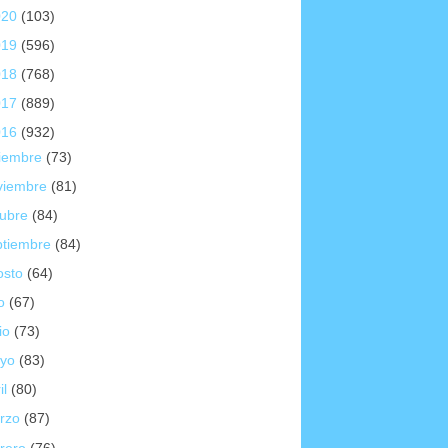
020
(103)
019
(596)
018
(768)
017
(889)
016
(932)
ciembre
(73)
viembre
(81)
tubre
(84)
ptiembre
(84)
osto
(64)
io
(67)
io
(73)
yo
(83)
il
(80)
rzo
(87)