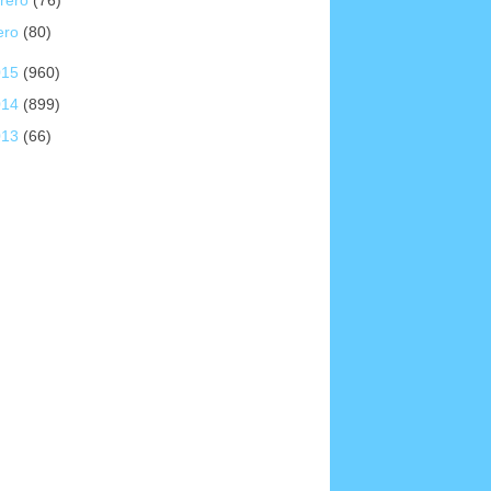
brero
(76)
ero
(80)
015
(960)
014
(899)
013
(66)