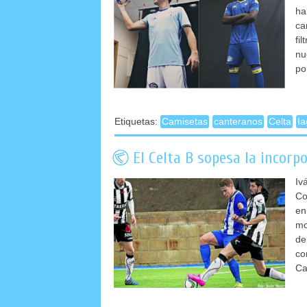
ha
ca
fi
nu
po
Etiquetas:
Camisetas
canteranos
Celta
Ia
El Celta B sopesa la incorp
Iv
Co
en
mo
de
co
Ca