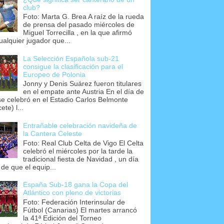
club?
Foto: Marta G. Brea A raíz de la rueda
de prensa del pasado miércoles de
Miguel Torrecilla , en la que afirmó
ualquier jugador que...
La Selección Española sub-21
consigue la clasificación para el
Europeo de Polonia
Jonny y Denis Suárez fueron titulares
en el empate ante Austria En el día de
se celebró en el Estadio Carlos Belmonte
ete) l...
Entrañable celebración navideña de
la Cantera Celeste
Foto: Real Club Celta de Vigo El Celta
celebró el miércoles por la tarde la
tradicional fiesta de Navidad , un día
 de que el equip...
España Sub-18 gana la Copa del
Atlántico con pleno de victorias
Foto: Federación Interinsular de
Fútbol (Canarias) El martes arrancó
la 41ª Edición del Torneo