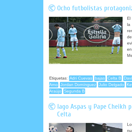
Ocho futbolistas protagoni
El
la
re
de
ev
en
Me
Etiquetas:
Adri Cuevas
bajas
Celta B
Davi
Amo
Jordan Domínguez
Julio Delgado
Ke
Araújo
Segunda B
Iago Aspas y Pape Cheikh p
Celta
Lo
nu