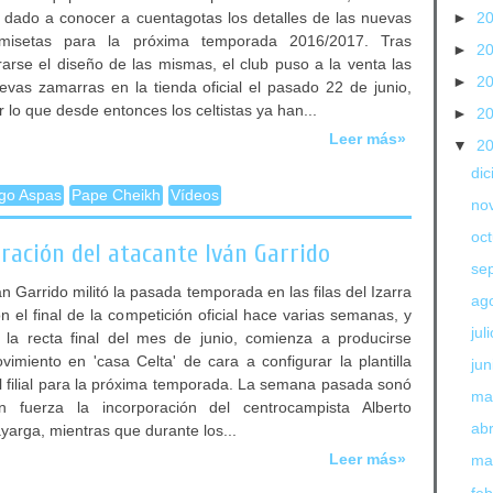
 dado a conocer a cuentagotas los detalles de las nuevas
►
2
misetas para la próxima temporada 2016/2017. Tras
►
2
ltrarse el diseño de las mismas, el club puso a la venta las
►
2
evas zamarras en la tienda oficial el pasado 22 de junio,
r lo que desde entonces los celtistas ya han...
►
2
Leer más»
▼
2
di
go Aspas
Pape Cheikh
Vídeos
no
oc
oración del atacante Iván Garrido
se
án Garrido militó la pasada temporada en las filas del Izarra
ag
n el final de la competición oficial hace varias semanas, y
jul
 la recta final del mes de junio, comienza a producirse
vimiento en 'casa Celta' de cara a configurar la plantilla
jun
l filial para la próxima temporada. La semana pasada sonó
ma
n fuerza la incorporación del centrocampista Alberto
abr
yarga, mientras que durante los...
Leer más»
ma