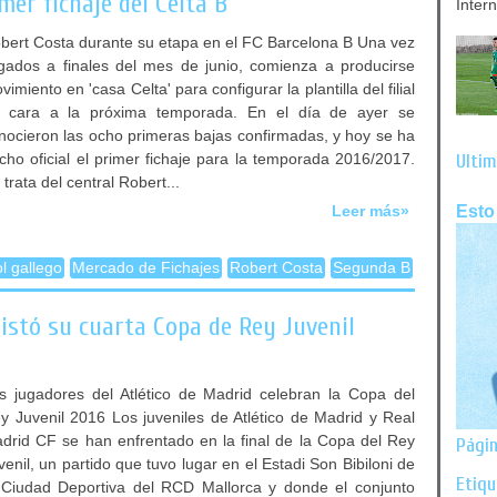
mer fichaje del Celta B
Inter
bert Costa durante su etapa en el FC Barcelona B Una vez
egados a finales del mes de junio, comienza a producirse
vimiento en 'casa Celta' para configurar la plantilla del filial
 cara a la próxima temporada. En el día de ayer se
nocieron las ocho primeras bajas confirmadas, y hoy se ha
cho oficial el primer fichaje para la temporada 2016/2017.
Últim
 trata del central Robert...
Esto
Leer más»
ol gallego
Mercado de Fichajes
Robert Costa
Segunda B
uistó su cuarta Copa de Rey Juvenil
s jugadores del Atlético de Madrid celebran la Copa del
y Juvenil 2016 Los juveniles de Atlético de Madrid y Real
drid CF se han enfrentado en la final de la Copa del Rey
Págin
venil, un partido que tuvo lugar en el Estadi Son Bibiloni de
Etiq
 Ciudad Deportiva del RCD Mallorca y donde el conjunto