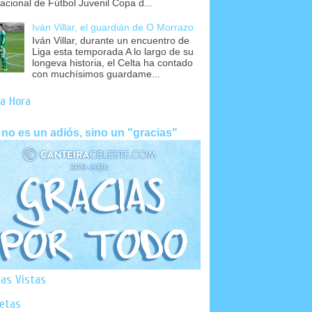
nacional de Fútbol Juvenil Copa d...
Iván Villar, el guardián de O Morrazo
Iván Villar, durante un encuentro de
Liga esta temporada A lo largo de su
longeva historia, el Celta ha contado
con muchísimos guardame...
a Hora
 no es un adiós, sino un "gracias"
as Vistas
uetas