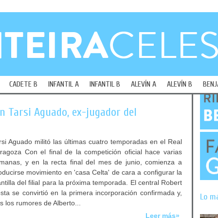
CADETE B
INFANTIL A
INFANTIL B
ALEVÍN A
ALEVÍN B
BENJ
n Tarsi Aguado, ex-jugador del
rsi Aguado militó las últimas cuatro temporadas en el Real
ragoza Con el final de la competición oficial hace varias
manas, y en la recta final del mes de junio, comienza a
oducirse movimiento en 'casa Celta' de cara a configurar la
antilla del filial para la próxima temporada. El central Robert
sta se convirtió en la primera incorporación confirmada y,
Lo m
as los rumores de Alberto...
Leer más»