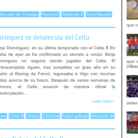
ercado de Fichajes
Rumores
Segunda B
Tarsi Aguado
que c
mínguez se desvincula del Celta
rja Domínguez, en su última temporada con el Celta B En
 día de ayer se ha confirmado un secreto a voces: Borja
mínguez no seguirá siendo jugador del Celta. El
ayer 
(Albac
ntrocampista vigués, tras completar un gran año en su
sión al Racing de Ferrol, regresaba a Vigo con muchas
das acerca de su futuro. Después de varias semanas de
mores, el Celta anunció de manera oficial la
svinculación...
Leer más»
antes
nos
Celta B
Cesión
Córdoba
fútbol gallego
Mercado de