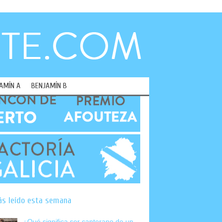
AMÍN A
BENJAMÍN B
ás leído esta semana
¿Qué significa ser canterano de un