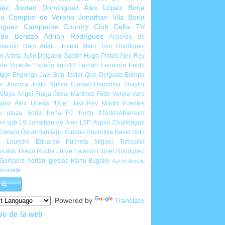
uez
Jordan Domínguez
Álex López
Borja
ña
Campus de Verano
Jonathan Vila
Borja
nguez
Campeche Country Club
Celta TV
rdo Berizzo
Adrián Rodríguez
Acuerdo de
ración
Dani Abalo
Joselu Mato
Toni Rodríguez
 Arteta
Julio Delgado
Gabón
Hugo Pintos
Álex Rey
de Vicente
España sub-18
Fernán Ferreiroa
Pablo
Igor Engonga
Javi Ben
Javier Que Delgado
Europa
e
Juanma Justo
Nueva Ciudad Deportiva
Thaylor
Alfaya
Ángel Fraga
Óscar Martínez
Fede Varela
Varo
ndez
Álex Ubeira "Ube"
Javi Rey
Martín Fuentes
a plaza
Borja Peña
FC Porto
#TodosABarreiro
eo sub-19
Jonathan de Amo
LFP Aspire Challengue
 Crespo
Óscar Santiago
Ciudad Deportiva
David Soto
l Loureiro
Eduardo Pucheta
Miguel Torrecilla
icado
Diego Rocha
Jorge Fajardo
Lionel Rodríguez
 Galnares
Adrián Iglesias
Manu Bugallo
Aarón Anyelo
ovanella
Powered by
Translate
vo de la web