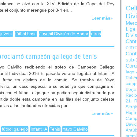
jiblanco se alzó con la XLVI Edición de la Copa del Rey
Ce
te el conjunto merengue por 3-4 en...
Di
Leer más»
Merc
Liga
juvenil
fútbol base
Juvenil División de Honor
otras
Divi
Can
entre
Cant
 proclamó campeón gallego de tenis
sub-
Coru
yo Calviño recibiendo el trofeo de Campeón Gallego
Iago 
fantil Individual 2016 El pasado verano llegaba al Infantil A
Rubé
 futbolista distinto de lo común. Se trataba de Yayo
camp
lviño, un caso especial a su edad ya que compagina el
Borja
nis con el fútbol, algo que ha podido seguir disfrutando por
Radi
rtida doble esta campaña en las filas del conjunto celeste
21
R
acias a las facilidades ofrecidas por...
Sergi
Hugo
Leer más»
Camp
David
fútbol gallego
Infantil A
Tenis
Yayo Calviño
Araúj
prem