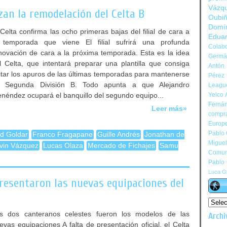
Vázq
zan la remodelación del Celta B
Oubi
Domí
 Celta confirma las ocho primeras bajas del filial de cara a
Edua
 temporada que viene El filial sufrirá una profunda
Colabo
novación de cara a la próxima temporada. Esta es la idea
Germán
l Celta, que intentará preparar una plantilla que consiga
Antón 
itar los apuros de las últimas temporadas para mantenerse
Pérez
 Segunda División B. Todo apunta a que Alejandro
Leagu
néndez ocupará el banquillo del segundo equipo...
Yelco 
Ferná
Leer más»
compr
Europ
Pablo
d Goldar
Franco Fragapane
Guille Andrés
Jonathan de
Migue
vin Vázquez
Lucas Olaza
Mercado de Fichajes
Samu
Comun
Pablo
Luca Gi
resentaron las nuevas equipaciones del
s dos canteranos celestes fueron los modelos de las
Archi
evas equipaciones A falta de presentación oficial, el Celta