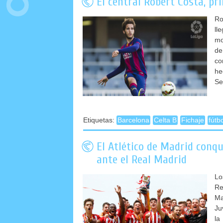
El central Robert Costa, pri
Ro
ll
mo
de
co
he
Se
Etiquetas:
Barcelona
Celta B
Fichaje
fútb
El Atlético de Madrid conq
ante el Real Madrid
Lo
Re
Ma
Ju
la