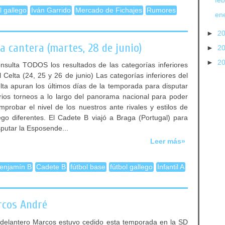
fe
l gallego
Iván Garrido
Mercado de Fichajes
Rumores
en
►
2
 cantera (martes, 28 de junio)
►
2
►
2
nsulta TODOS los resultados de las categorías inferiores
l Celta (24, 25 y 26 de junio) Las categorías inferiores del
lta apuran los últimos días de la temporada para disputar
rios torneos a lo largo del panorama nacional para poder
mprobar el nivel de los nuestros ante rivales y estilos de
ego diferentes. El Cadete B viajó a Braga (Portugal) para
sputar la Esposende...
Leer más»
enjamín B
Cadete B
fútbol base
fútbol gallego
Infantil A
rcos André
 delantero Marcos estuvo cedido esta temporada en la SD