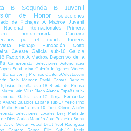
lta B
Segunda B
Juvenil
visión de Honor
selecciones
ado de Fichajes
A Madroa
Juvenil
 Nacional
internacionales
Primera
sión
pretemporada
Canteira
teranos por el mundo
Torneos
vista
Fichaje
Fundación Celta
eira Celeste
Galicia sub-16
Galicia
18
Factoría A Madroa
Deportivo de la
ña
Campeonato Selecciones Autonómicas
Aspas
Santi Mina
Galería imágenes
Vídeos
n Blanco
Jonny
Premios CanteiraCeleste.com
eón
Brais Méndez
David Costas
Barreiro
 Iglesias
España sub-19
Rueda de Prensa
o Marca
Iván Villar
Diego Alende
España sub-
umores
Galicia sub-12
Borja Fernández
o Álvarez
Balaídos
España sub-17
Yelko Pino
 Mallo
España sub-16
Toni Otero
Afición
eonato Selecciones Locales
Levy Madinda
 de Dios
Carlos Mouriño
Jota Peleteiro
Samu
o
David Goldar
Fútbol Draft
Yoel Rodríguez
ios Cantera
Ronda Élite Sub-19
Kevin