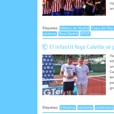
ro
an
Etiquetas:
Atlético de Madrid
Copa del Rey 
canteras
Real Madrid
RFEF
El infantil Yayo Calviño se
Ya
In
un
Ca
te
pa
gr
Etiquetas:
A Madroa
campeón
canteranos