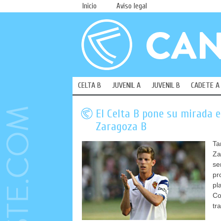
Inicio
Aviso legal
CELTA B
JUVENIL A
JUVENIL B
CADETE A
El Celta B pone su mirada e
Zaragoza B
Ta
Za
se
pr
pl
Co
tr