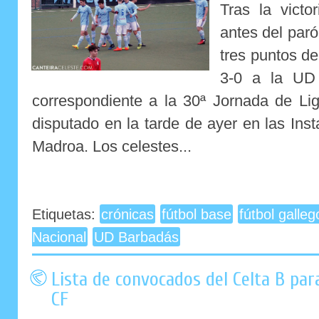
Tras la victo
antes del paró
tres puntos d
3-0 a la UD 
correspondiente a la 30ª Jornada de Li
disputado en la tarde de ayer en las Ins
Madroa. Los celestes...
Etiquetas:
crónicas
fútbol base
fútbol galleg
Nacional
UD Barbadás
Lista de convocados del Celta B para
CF