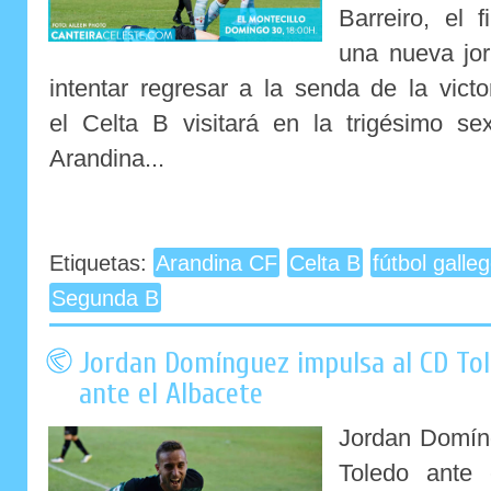
Barreiro, el 
una nueva jor
intentar regresar a la senda de la vict
el Celta B visitará en la trigésimo se
Arandina...
Etiquetas:
Arandina CF
Celta B
fútbol galle
Segunda B
Jordan Domínguez impulsa al CD Tol
ante el Albacete
Jordan Domíng
Toledo ante 