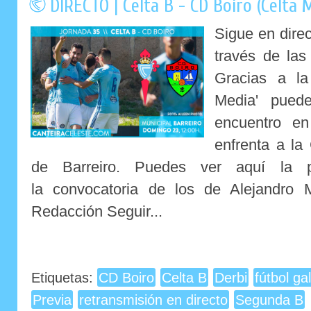
DIRECTO | Celta B - CD Boiro (Celta 
Sigue en direc
través de la
Gracias a la
Media' puede
encuentro e
enfrenta a la
de Barreiro. Puedes ver aquí la p
la convocatoria de los de Alejandro 
Redacción Seguir...
Etiquetas:
CD Boiro
Celta B
Derbi
fútbol ga
Previa
retransmisión en directo
Segunda B