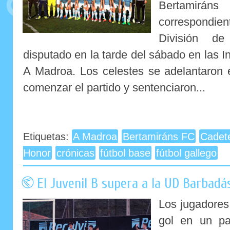
Bertamirá
correspondie
División de
disputado en la tarde del sábado en las I
A Madroa. Los celestes se adelantaron
comenzar el partido y sentenciaron...
Etiquetas:
A Madroa
Bertamiráns FC
Cadet
Honor
crónicas
fútbol base
fútbol gallego
El Juvenil B supera a la UD Barbad
Los jugadores
gol en un pa