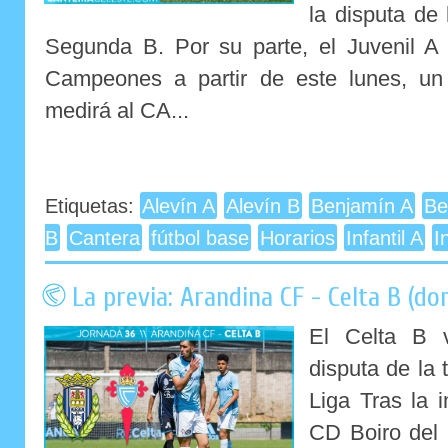
la disputa de
Segunda B. Por su parte, el Juvenil A 
Campeones a partir de este lunes, un
medirá al CA...
Etiquetas:
Alevín A
Alevín B
Benjamín A
Be
B
Cantera
fútbol base
Horarios
Infantil A
I
La previa: Arandina CF - Celta B (do
El Celta B v
disputa de la 
Liga Tras la 
CD Boiro del