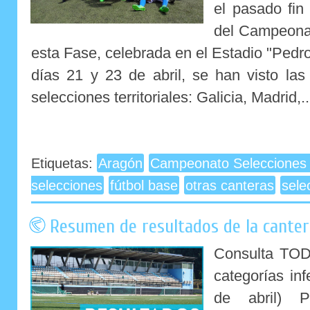
el pasado fin
del Campeona
esta Fase, celebrada en el Estadio "Ped
días 21 y 23 de abril, se han visto las
selecciones territoriales: Galicia, Madrid,..
Etiquetas:
Aragón
Campeonato Selecciones
selecciones
fútbol base
otras canteras
sele
Resumen de resultados de la cantera 
Consulta TOD
categorías inf
de abril) P