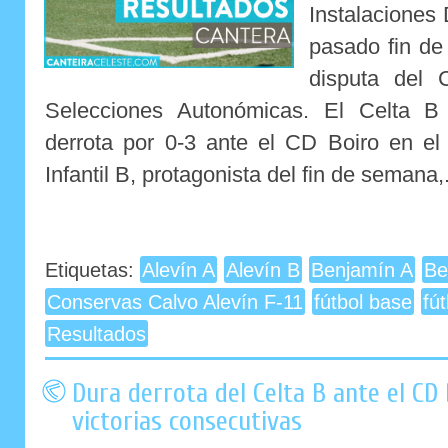
Instalaciones
pasado fin de
disputa del 
Selecciones Autonómicas. El Celta B 
derrota por 0-3 ante el CD Boiro en el 
Infantil B, protagonista del fin de semana,.
Etiquetas:
Alevín A
Alevín B
Benjamín A
Be
Conservas Calvo Alevín F-11
fútbol base
fú
Resultados
Dura derrota del Celta B ante el CD
victorias consecutivas