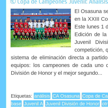
Copa de Campeones Juvenil: Análisi
El Osasuna ser
en la XXIII C
Este lunes 1 
Edición de l
Juvenil Divi
competición, q
sistema de eliminación directa a partid
equipos: los campeones de cada uno d
División de Honor y el mejor segundo...
Etiquetas:
análisis
CA Osasuna
Copa de Ca
base
Juvenil A
Juvenil División de Honor
ot