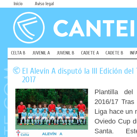
Inicio
Aviso legal
CELTA B
JUVENIL A
JUVENIL B
CADETE A
CADETE B
INF
El Alevín A disputó la III Edición de
2017
Plantilla de
2016/17 Tras
Liga hace un m
Oviedo Cup d
Santa. Es