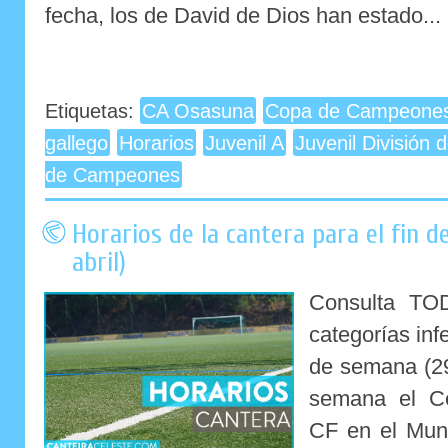
fecha, los de David de Dios han estado...
Etiquetas:
CA Osasuna
Copa de Campeones 
gallego
Horarios
Juvenil A
Juvenil División 
de Campeones
Horarios de la cantera para el fin 
abril)
Consulta TOD
categorías infe
de semana (29 
semana el Ce
CF en el Muni