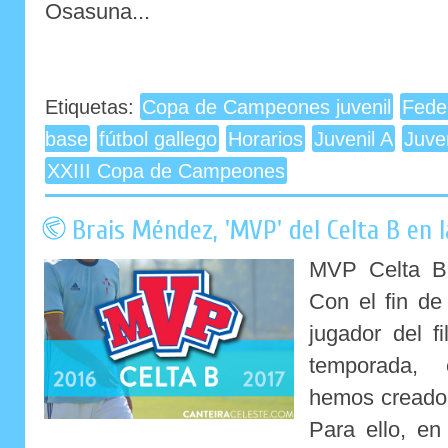
Osasuna...
Etiquetas:
Copa de Campeones juvenil
Fede
base
fútbol gallego
Horarios
Juvenil A
Juve
XXIII Copa de Campeones
Brais Méndez, 'MVP' del Celta B en 
MVP Celta B
Con el fin de
jugador del fi
temporada, 
hemos creado 
Para ello, en