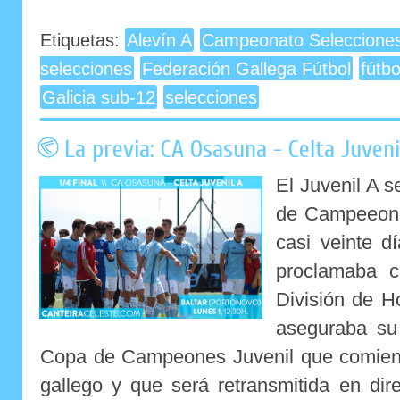
Etiquetas:
Alevín A
Campeonato Seleccione
selecciones
Federación Gallega Fútbol
fútb
Galicia sub-12
selecciones
La previa: CA Osasuna - Celta Juvenil 
El Juvenil A s
de Campeeone
casi veinte d
proclamaba 
División de H
aseguraba su 
Copa de Campeones Juvenil que comienza
gallego y que será retransmitida en di