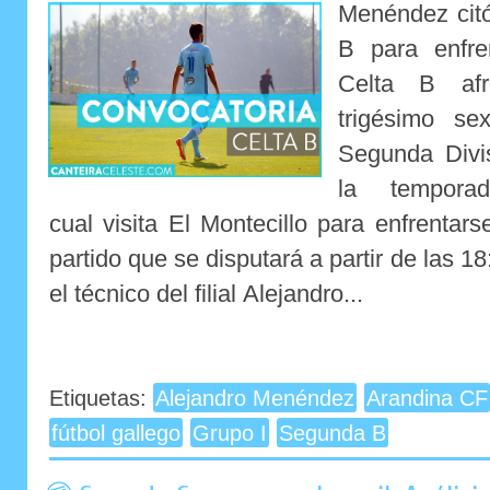
Menéndez citó
B para enfre
Celta B afr
trigésimo se
Segunda Divi
la tempora
cual visita El Montecillo para enfrenta
partido que se disputará a partir de las 1
el técnico del filial Alejandro...
Etiquetas:
Alejandro Menéndez
Arandina CF
fútbol gallego
Grupo I
Segunda B