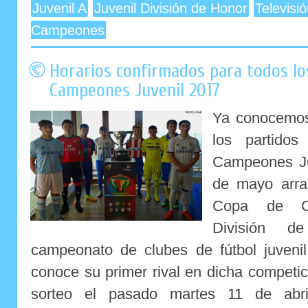
Juvenil A
Juvenil División de Honor
Televisi
Campeones
Horarios confirmados para todos lo
Campeones Juvenil 2017
Ya conocemos 
los partido
Campeones Ju
de mayo arra
Copa de C
División de
campeonato de clubes de fútbol juveni
conoce su primer rival en dicha competici
sorteo el pasado martes 11 de abri