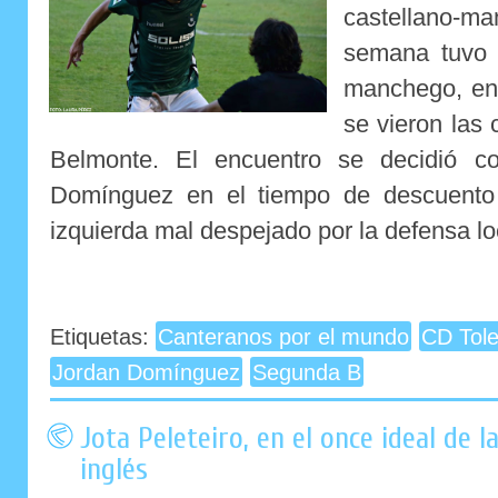
castellano-m
semana tuvo l
manchego, en 
se vieron las 
Belmonte. El encuentro se decidió c
Domínguez en el tiempo de descuento 
izquierda mal despejado por la defensa loc
Etiquetas:
Canteranos por el mundo
CD Tol
Jordan Domínguez
Segunda B
Jota Peleteiro, en el once ideal de l
inglés