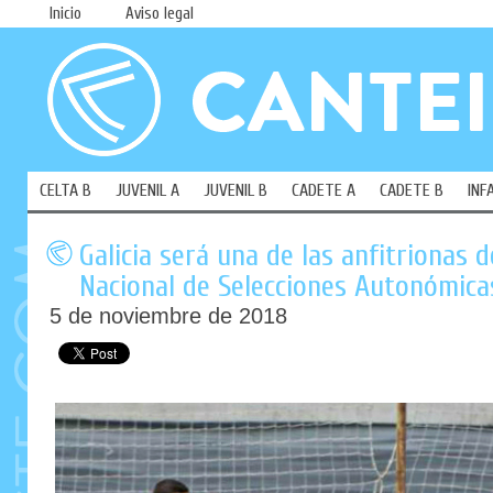
Inicio
Aviso legal
CELTA B
JUVENIL A
JUVENIL B
CADETE A
CADETE B
INF
Galicia será una de las anfitrionas
Nacional de Selecciones Autonómica
5 de noviembre de 2018