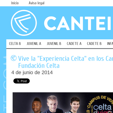
Inicio
Aviso legal
CELTA B
JUVENIL A
JUVENIL B
CADETE A
CADETE B
INF
Vive la "Experiencia Celta" en los 
Fundación Celta
4 de junio de 2014