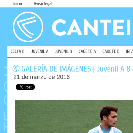
Inicio
Aviso legal
CELTA B
JUVENIL A
JUVENIL B
CADETE A
CADETE B
INF
GALERÍA DE IMÁGENES | Juvenil A 8-1
21 de marzo de 2016