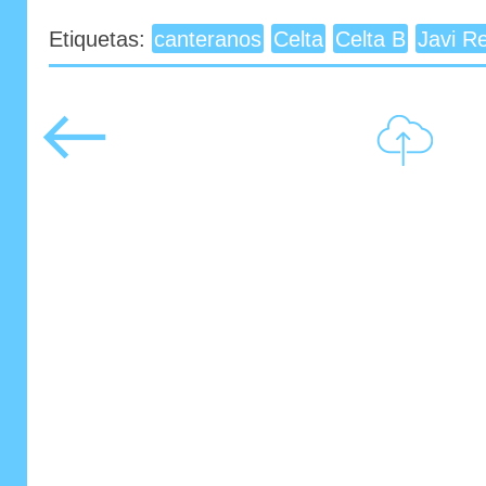
Etiquetas:
canteranos
Celta
Celta B
Javi R