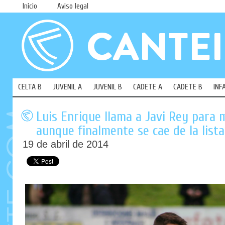
Inicio
Aviso legal
CELTA B
JUVENIL A
JUVENIL B
CADETE A
CADETE B
INF
Luis Enrique llama a Javi Rey para m
aunque finalmente se cae de la lista
19 de abril de 2014