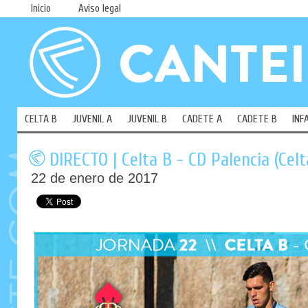
Inicio
Aviso legal
CELTA B
JUVENIL A
JUVENIL B
CADETE A
CADETE B
INF
DIRECTO | Celta B - CD Palencia (Cel
22 de enero de 2017