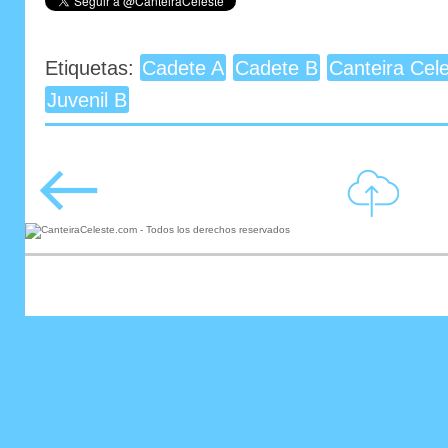
Etiquetas:
Cadete A
Cadete B
Canteira Cel
Juvenil B