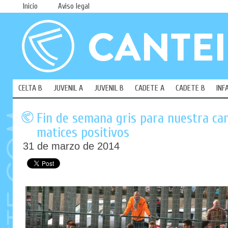
Inicio
Aviso legal
CELTA B
JUVENIL A
JUVENIL B
CADETE A
CADETE B
INF
Fin de semana gris para nuestra ca
matices positivos
31 de marzo de 2014