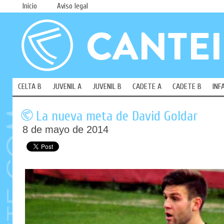
Inicio
Aviso legal
CELTA B
JUVENIL A
JUVENIL B
CADETE A
CADETE B
INF
La nueva meta de David Goldar
8 de mayo de 2014