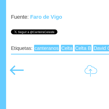
Fuente:
Faro de Vigo
Etiquetas:
canteranos
Celta
Celta B
David 