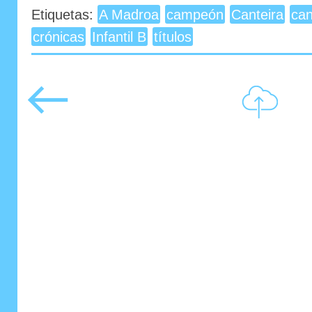
Etiquetas:
A Madroa
campeón
Canteira
can
crónicas
Infantil B
títulos