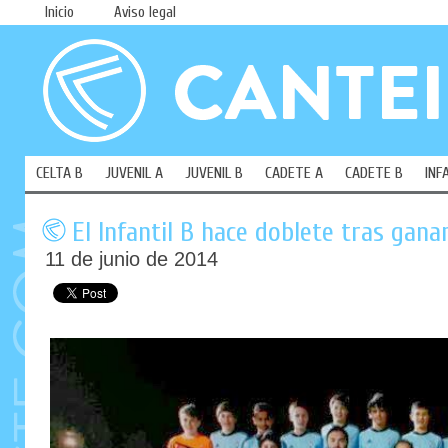
Inicio
Aviso legal
CELTA B
JUVENIL A
JUVENIL B
CADETE A
CADETE B
INF
El Infantil B hace doblete tras gana
11 de junio de 2014