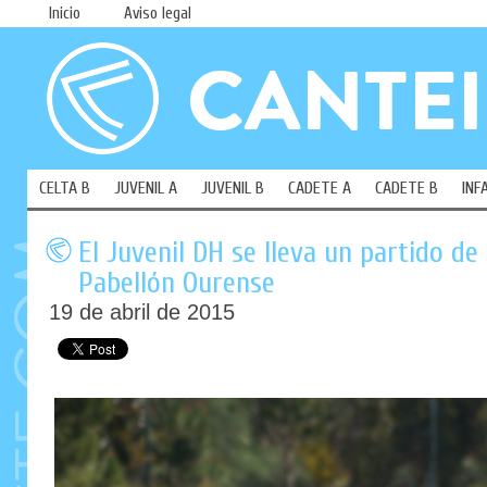
Inicio
Aviso legal
CELTA B
JUVENIL A
JUVENIL B
CADETE A
CADETE B
INF
El Juvenil DH se lleva un partido de
Pabellón Ourense
19 de abril de 2015