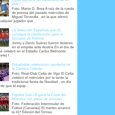
club?
Foto: Marta G. Brea A raíz de la rueda
de prensa del pasado miércoles de
Miguel Torrecilla , en la que afirmó
ualquier jugador que...
La Selección Española sub-21
consigue la clasificación para el
Europeo de Polonia
Jonny y Denis Suárez fueron titulares
en el empate ante Austria En el día de
se celebró en el Estadio Carlos Belmonte
ete) l...
Entrañable celebración navideña de
la Cantera Celeste
Foto: Real Club Celta de Vigo El Celta
celebró el miércoles por la tarde la
tradicional fiesta de Navidad , un día
 de que el equip...
España Sub-18 gana la Copa del
Atlántico con pleno de victorias
Foto: Federación Interinsular de
Fútbol (Canarias) El martes arrancó
la 41ª Edición del Torneo