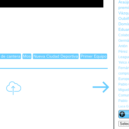
Araúj
prem
Vázq
Oubi
Domí
Edua
Colabo
Germán
Antón 
Pérez
a de cantera
Mos
Nueva Ciudad Deportiva
Primer Equipo
Leagu
Yelco 
Ferná
compr
Europ
Pablo
Migue
Comun
Pablo
Luca Gi