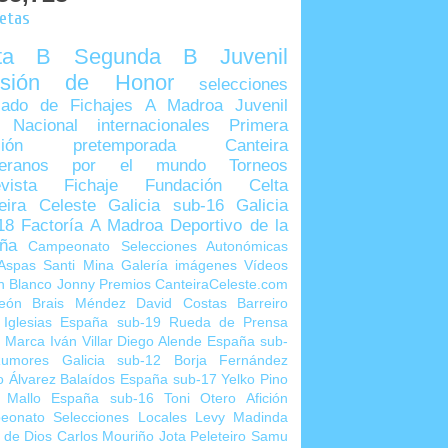
uetas
lta B
Segunda B
Juvenil
visión de Honor
selecciones
ado de Fichajes
A Madroa
Juvenil
 Nacional
internacionales
Primera
sión
pretemporada
Canteira
teranos por el mundo
Torneos
vista
Fichaje
Fundación Celta
eira Celeste
Galicia sub-16
Galicia
18
Factoría A Madroa
Deportivo de la
ña
Campeonato Selecciones Autonómicas
Aspas
Santi Mina
Galería imágenes
Vídeos
n Blanco
Jonny
Premios CanteiraCeleste.com
eón
Brais Méndez
David Costas
Barreiro
 Iglesias
España sub-19
Rueda de Prensa
o Marca
Iván Villar
Diego Alende
España sub-
umores
Galicia sub-12
Borja Fernández
o Álvarez
Balaídos
España sub-17
Yelko Pino
 Mallo
España sub-16
Toni Otero
Afición
eonato Selecciones Locales
Levy Madinda
 de Dios
Carlos Mouriño
Jota Peleteiro
Samu