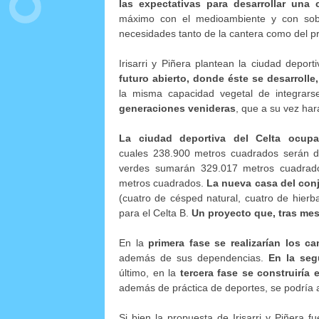
las expectativas para desarrollar una
máximo con el medioambiente y con sobra
necesidades tanto de la cantera como del p
Irisarri y Piñera plantean la ciudad depo
futuro abierto, donde éste se desarrolle
la misma capacidad vegetal de integrars
generaciones venideras
, que a su vez har
La ciudad deportiva del Celta ocup
cuales 238.900 metros cuadrados serán de
verdes sumarán 329.017 metros cuadrados,
metros cuadrados.
La nueva casa del con
(cuatro de césped natural, cuatro de hierba
para el Celta B.
Un proyecto que, tras mese
En la
primera fase se realizarían los c
además de sus dependencias.
En la seg
último, en la
tercera fase se construiría 
además de práctica de deportes, se podría a
Si bien la propuesta de Irisarri y Piñera 