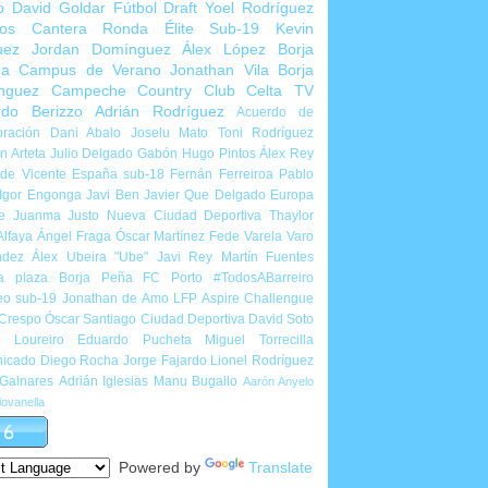
o
David Goldar
Fútbol Draft
Yoel Rodríguez
ios Cantera
Ronda Élite Sub-19
Kevin
uez
Jordan Domínguez
Álex López
Borja
ña
Campus de Verano
Jonathan Vila
Borja
nguez
Campeche Country Club
Celta TV
rdo Berizzo
Adrián Rodríguez
Acuerdo de
ración
Dani Abalo
Joselu Mato
Toni Rodríguez
 Arteta
Julio Delgado
Gabón
Hugo Pintos
Álex Rey
de Vicente
España sub-18
Fernán Ferreiroa
Pablo
Igor Engonga
Javi Ben
Javier Que Delgado
Europa
e
Juanma Justo
Nueva Ciudad Deportiva
Thaylor
Alfaya
Ángel Fraga
Óscar Martínez
Fede Varela
Varo
ndez
Álex Ubeira "Ube"
Javi Rey
Martín Fuentes
a plaza
Borja Peña
FC Porto
#TodosABarreiro
eo sub-19
Jonathan de Amo
LFP Aspire Challengue
 Crespo
Óscar Santiago
Ciudad Deportiva
David Soto
l Loureiro
Eduardo Pucheta
Miguel Torrecilla
icado
Diego Rocha
Jorge Fajardo
Lionel Rodríguez
 Galnares
Adrián Iglesias
Manu Bugallo
Aarón Anyelo
ovanella
Powered by
Translate