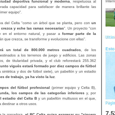
Inter
 ciudad deportiva funcional y moderna
, respetuosa al
da capacidad para satisfacer de manera brillante las
rimer equipo".
rtiva del Celta “como un árbol que se planta, pero con
un
, crezca y eche las ramas necesarias
”. Un proyecto “con
e en el entorno natural, y pasar a
formar parte de la
Últim
án que crezca, se transforme y evolucione con ellas”.
Esto
ará un total de 800.000 metros cuadrados
, de los
stinados a los terrenos de juego y edificios. Las zonas
 de titularidad privada, y el club reforestará 255.362
junto vigués estará formado por diez campos de fútbol
 sintética y dos de fútbol siete), un pabellón y un estadio
s de trabajo, ya ha visto la luz
.
ampos del fútbol profesional
(primer equipo y Celta B),
unda, los campos de las categorías inferiores
y, por
el estadio del Celta B
y un pabellón multiusos en el que,
Págin
 destinar a otros usos.
7,5
fue la ganadora,
el RC Celta quiso expresar su "sincero