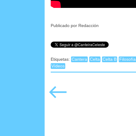
Publicado por Redacción
Etiquetas:
Cantera
Celta
Celta B
Filosofí
Vídeos