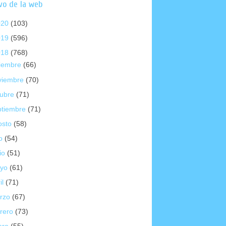
vo de la web
020
(103)
019
(596)
018
(768)
ciembre
(66)
viembre
(70)
tubre
(71)
ptiembre
(71)
osto
(58)
io
(54)
io
(51)
yo
(61)
il
(71)
rzo
(67)
brero
(73)