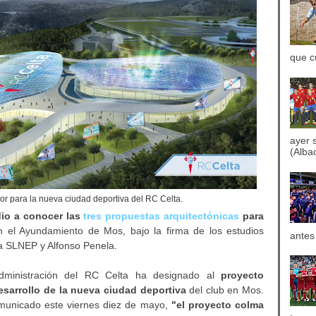
que c
ayer 
(Albac
dor para la nueva ciudad deportiva del RC Celta.
dio a conocer las
tres propuestas arquitectónicas
para
 el Ayundamiento de Mos, bajo la firma de los estudios
antes
ra SLNEP y Alfonso Penela.
dministración del RC Celta ha designado al
proyecto
desarrollo de la nueva ciudad deportiva
del club en Mos.
municado este viernes diez de mayo,
"el proyecto colma