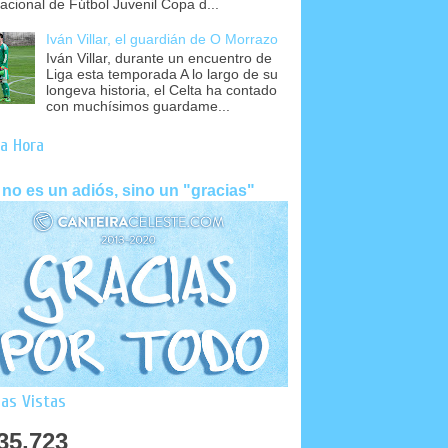
nacional de Fútbol Juvenil Copa d...
Iván Villar, el guardián de O Morrazo
Iván Villar, durante un encuentro de
Liga esta temporada A lo largo de su
longeva historia, el Celta ha contado
con muchísimos guardame...
a Hora
 no es un adiós, sino un "gracias"
as Vistas
35,723