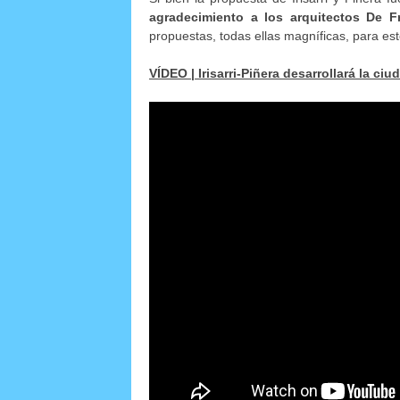
agradecimiento a los arquitectos De F
propuestas, todas ellas magníficas, para est
VÍDEO | Irisarri-Piñera desarrollará la ciu