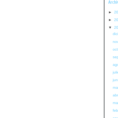
Archi
►
2
►
2
▼
2
di
no
oc
se
ag
jul
jun
ma
abr
ma
fe