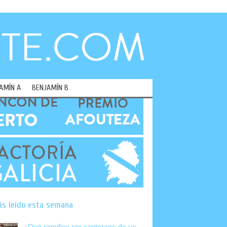
AMÍN A
BENJAMÍN B
ás leído esta semana
¿Qué significa ser canterano de un