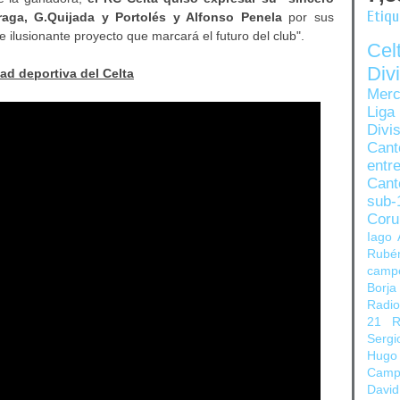
Etiq
raga, G.Quijada y Portolés y Alfonso Penela
por sus
e ilusionante proyecto que marcará el futuro del club".
Ce
Di
dad deportiva del Celta
Merc
Liga
Divi
Can
entre
Cant
sub-
Coru
Iago 
Rubé
camp
Borja
Radi
21
R
Sergi
Hugo
Camp
David