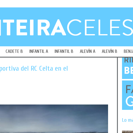
CADETE B
INFANTIL A
INFANTIL B
ALEVÍN A
ALEVÍN B
BENJ
portiva del RC Celta en el
Lo m