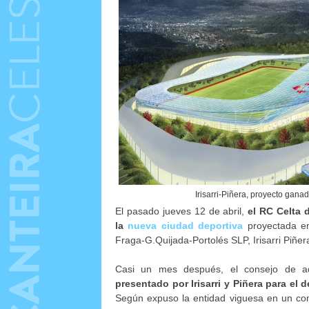
Irisarri-Piñera, proyecto gana
El pasado jueves 12 de abril,
el RC Celta 
la
nueva ciudad deportiva
proyectada en
Fraga-G.Quijada-Portolés SLP, Irisarri Piñe
Casi un mes después, el consejo de a
presentado por Irisarri y Piñera para el 
Según expuso la entidad viguesa en un co