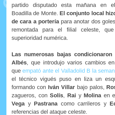
partido disputado esta mañana en el 
Boadilla de Monte.
El conjunto local hiz
de cara a portería
para anotar dos goles
remontada para el filial celeste, q
superioridad numérica.
Las numerosas bajas condicionaron 
Albés
, que introdujo varios cambios e
que
empató ante el Valladolid B la sema
el técnico vigués puso en liza un esq
formando con
Iván Villar
bajo palos,
Ro
zagueros, con
Solís
,
Rai
y
Molina
en e
Vega
y
Pastrana
como carrileros y
E
referencias del ataque celeste.