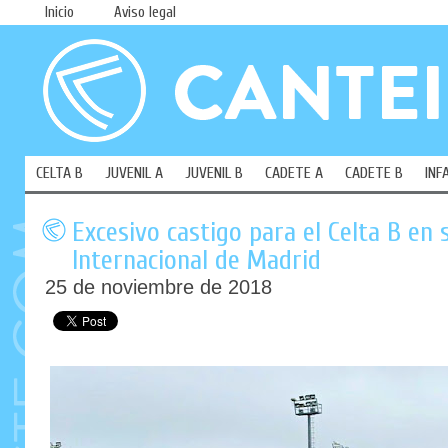
Inicio
Aviso legal
CELTA B
JUVENIL A
JUVENIL B
CADETE A
CADETE B
INF
Excesivo castigo para el Celta B en s
Internacional de Madrid
25 de noviembre de 2018