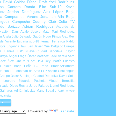
o
David Goldar
Fútbol Draft
Yoel Rodríguez
ios Cantera
Ronda Élite Sub-19
Kevin
uez
Jordan Domínguez
Álex López
Borja
ña
Campus de Verano
Jonathan Vila
Borja
nguez
Campeche Country Club
Celta TV
rdo Berizzo
Adrián Rodríguez
Acuerdo de
ración
Dani Abalo
Joselu Mato
Toni Rodríguez
 Arteta
Julio Delgado
Gabón
Hugo Pintos
Álex Rey
de Vicente
España sub-18
Fernán Ferreiroa
Pablo
Igor Engonga
Javi Ben
Javier Que Delgado
Europa
e
Juanma Justo
Nueva Ciudad Deportiva
Thaylor
Alfaya
Ángel Fraga
Óscar Martínez
Fede Varela
Varo
ndez
Álex Ubeira "Ube"
Javi Rey
Martín Fuentes
a plaza
Borja Peña
FC Porto
#TodosABarreiro
eo sub-19
Jonathan de Amo
LFP Aspire Challengue
 Crespo
Óscar Santiago
Ciudad Deportiva
David Soto
l Loureiro
Eduardo Pucheta
Miguel Torrecilla
icado
Diego Rocha
Jorge Fajardo
Lionel Rodríguez
 Galnares
Adrián Iglesias
Manu Bugallo
Aarón Anyelo
ovanella
Powered by
Translate