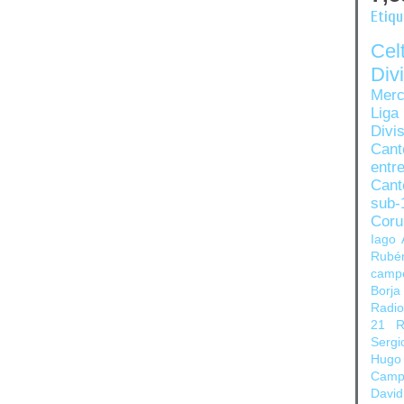
Etiq
Ce
Di
Merc
Liga
Divi
Can
entre
Cant
sub-
Coru
Iago 
Rubé
camp
Borja
Radi
21
R
Sergi
Hugo
Camp
David