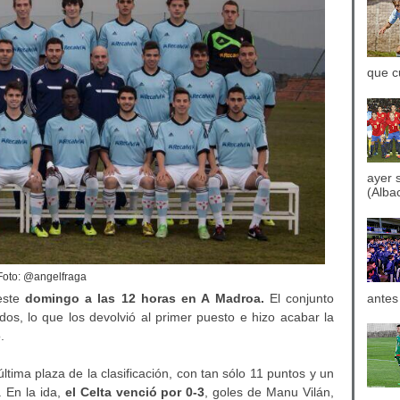
que c
ayer 
(Albac
Foto: @angelfraga
ste
domingo a las 12 horas en A Madroa.
El conjunto
antes
dos, lo que los devolvió al primer puesto e hizo acabar la
.
tima plaza de la clasificación, con tan sólo 11 puntos y un
. En la ida,
el Celta venció por 0-3
, goles de Manu Vilán,