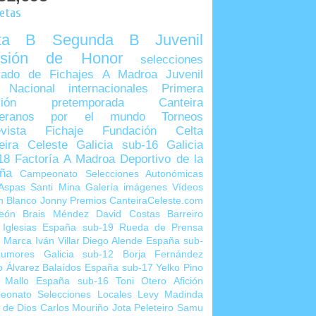
uetas
lta B
Segunda B
Juvenil
visión de Honor
selecciones
ado de Fichajes
A Madroa
Juvenil
 Nacional
internacionales
Primera
sión
pretemporada
Canteira
teranos por el mundo
Torneos
vista
Fichaje
Fundación Celta
eira Celeste
Galicia sub-16
Galicia
18
Factoría A Madroa
Deportivo de la
ña
Campeonato Selecciones Autonómicas
Aspas
Santi Mina
Galería imágenes
Vídeos
n Blanco
Jonny
Premios CanteiraCeleste.com
eón
Brais Méndez
David Costas
Barreiro
 Iglesias
España sub-19
Rueda de Prensa
o Marca
Iván Villar
Diego Alende
España sub-
umores
Galicia sub-12
Borja Fernández
o Álvarez
Balaídos
España sub-17
Yelko Pino
 Mallo
España sub-16
Toni Otero
Afición
eonato Selecciones Locales
Levy Madinda
 de Dios
Carlos Mouriño
Jota Peleteiro
Samu