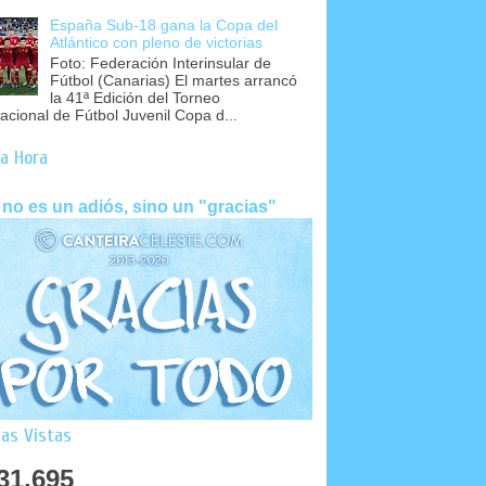
España Sub-18 gana la Copa del
Atlántico con pleno de victorias
Foto: Federación Interinsular de
Fútbol (Canarias) El martes arrancó
la 41ª Edición del Torneo
nacional de Fútbol Juvenil Copa d...
a Hora
 no es un adiós, sino un "gracias"
as Vistas
31,695