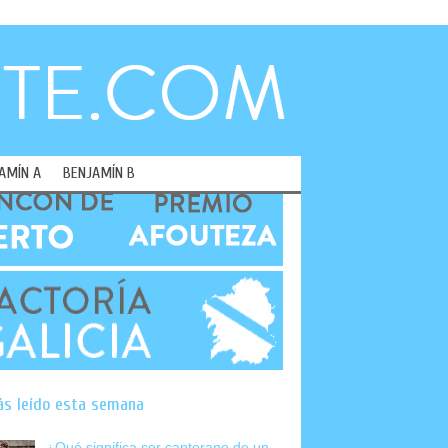
AMÍN A
BENJAMÍN B
ás leído esta semana
¿Qué significa ser canterano de un