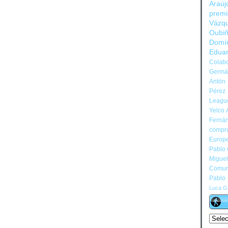
Araúj
prem
Vázq
Oubi
Domí
Edua
Colabo
Germán
Antón 
Pérez
Leagu
Yelco 
Ferná
compr
Europ
Pablo
Migue
Comun
Pablo
Luca Gi