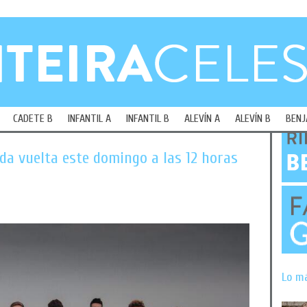
CADETE B
INFANTIL A
INFANTIL B
ALEVÍN A
ALEVÍN B
BENJ
nda vuelta este domingo a las 12 horas
Lo m