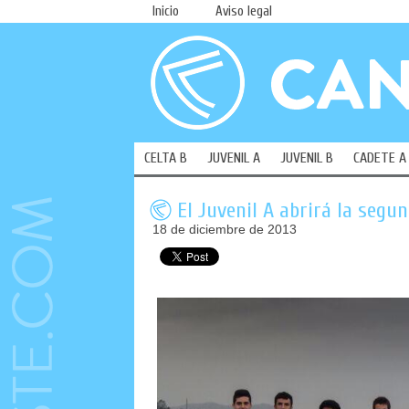
Inicio
Aviso legal
CELTA B
JUVENIL A
JUVENIL B
CADETE A
El Juvenil A abrirá la segu
18 de diciembre de 2013