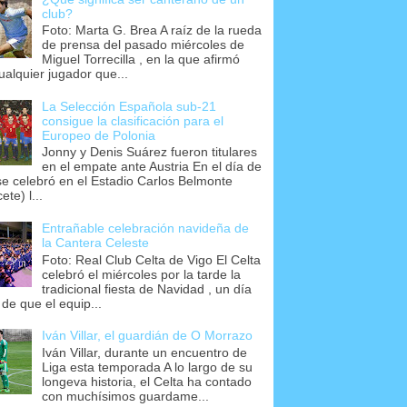
club?
Foto: Marta G. Brea A raíz de la rueda
de prensa del pasado miércoles de
Miguel Torrecilla , en la que afirmó
ualquier jugador que...
La Selección Española sub-21
consigue la clasificación para el
Europeo de Polonia
Jonny y Denis Suárez fueron titulares
en el empate ante Austria En el día de
se celebró en el Estadio Carlos Belmonte
ete) l...
Entrañable celebración navideña de
la Cantera Celeste
Foto: Real Club Celta de Vigo El Celta
celebró el miércoles por la tarde la
tradicional fiesta de Navidad , un día
 de que el equip...
Iván Villar, el guardián de O Morrazo
Iván Villar, durante un encuentro de
Liga esta temporada A lo largo de su
longeva historia, el Celta ha contado
con muchísimos guardame...