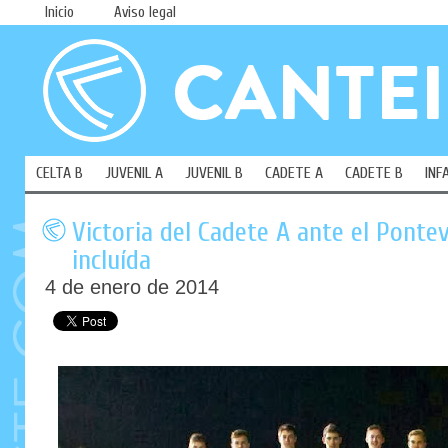
Inicio
Aviso legal
CELTA B
JUVENIL A
JUVENIL B
CADETE A
CADETE B
INF
Victoria del Cadete A ante el Pont
incluída
4 de enero de 2014