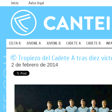
Inicio
Aviso legal
CELTA B
JUVENIL A
JUVENIL B
CADETE A
CADETE B
INF
Tropiezo del Cadete A tras diez vict
2 de febrero de 2014