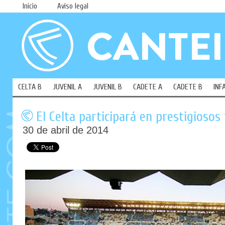
Inicio
Aviso legal
CELTA B
JUVENIL A
JUVENIL B
CADETE A
CADETE B
INF
El Celta participará en prestigioso
30 de abril de 2014