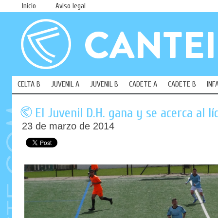
Inicio
Aviso legal
CELTA B
JUVENIL A
JUVENIL B
CADETE A
CADETE B
INF
El Juvenil D.H. gana y se acerca al lí
23 de marzo de 2014