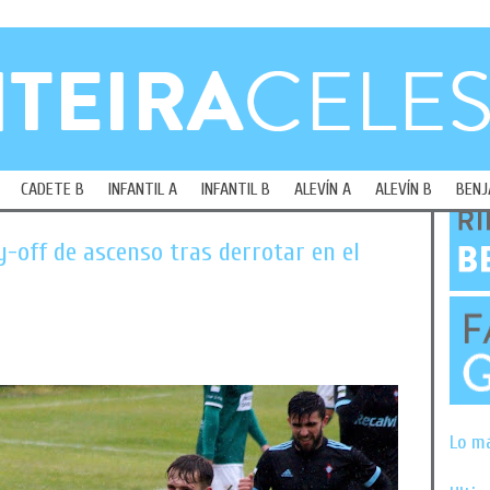
CADETE B
INFANTIL A
INFANTIL B
ALEVÍN A
ALEVÍN B
BENJ
ay-off de ascenso tras derrotar en el
Lo m