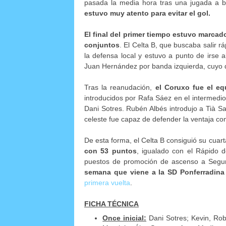
pasada la media hora tras una jugada a 
estuvo muy atento para evitar el gol.
El final del primer tiempo estuvo marca
conjuntos
. El Celta B, que buscaba salir 
la defensa local y estuvo a punto de irse 
Juan Hernández por banda izquierda, cuyo d
Tras la reanudación,
el Coruxo fue el equ
introducidos por Rafa Sáez en el intermedio,
Dani Sotres. Rubén Albés introdujo a Tià Sa
celeste fue capaz de defender la ventaja co
De esta forma, el Celta B consiguió su cuart
con 53 puntos
, igualado con el Rápido 
puestos de promoción de ascenso a Segu
semana que viene a la SD Ponferradina 
primera vuelta
.
FICHA TÉCNICA
Once inicial:
Dani Sotres; Kevin, Rob