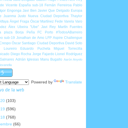
de Vicente
España sub-18
Fernán Ferreiroa
Pablo
Igor Engonga
Javi Ben
Javier Que Delgado
Europa
e
Juanma Justo
Nueva Ciudad Deportiva
Thaylor
Alfaya
Ángel Fraga
Óscar Martínez
Fede Varela
Varo
ndez
Álex Ubeira "Ube"
Javi Rey
Martín Fuentes
a plaza
Borja Peña
FC Porto
#TodosABarreiro
eo sub-19
Jonathan de Amo
LFP Aspire Challengue
 Crespo
Óscar Santiago
Ciudad Deportiva
David Soto
l Loureiro
Eduardo Pucheta
Miguel Torrecilla
icado
Diego Rocha
Jorge Fajardo
Lionel Rodríguez
 Galnares
Adrián Iglesias
Manu Bugallo
Aarón Anyelo
ovanella
Powered by
Translate
vo de la web
020
(103)
019
(596)
018
(768)
ciembre
(66)