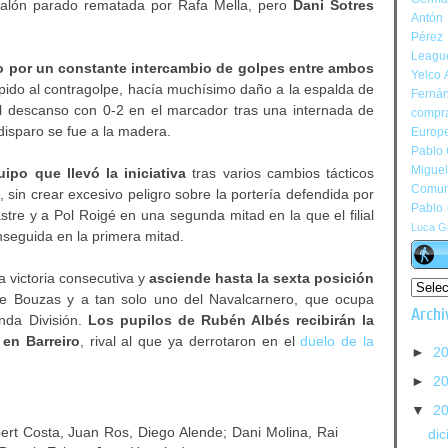
balón parado rematada por Rafa Mella, pero
Dani Sotres
Antón 
Pérez
Leagu
do por un constante intercambio de golpes entre ambos
Yelco 
rápido al contragolpe, hacía muchísimo daño a la espalda de
Ferná
al descanso con 0-2 en el marcador tras una internada de
compr
isparo se fue a la madera.
Europ
Pablo
Migue
ipo que llevó la iniciativa
tras varios cambios tácticos
Comun
 sin crear excesivo peligro sobre la portería defendida por
Pablo
stre y a Pol Roigé en una segunda mitad en la que el filial
Luca Gi
nseguida en la primera mitad.
a victoria consecutiva y
asciende hasta la sexta posición
de Bouzas y a tan solo uno del Navalcarnero, que ocupa
Archi
nda División.
Los pupilos de Rubén Albés recibirán la
en Barreiro
, rival al que ya derrotaron en el
duelo de la
►
2
►
2
▼
2
ert Costa, Juan Ros, Diego Alende; Dani Molina, Rai
di