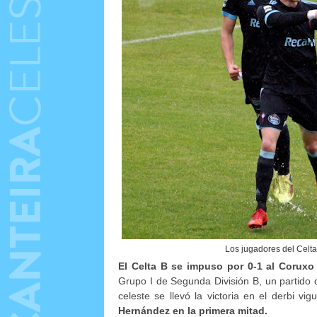
Los jugadores del Celt
El Celta B se impuso por 0-1 al Coruxo
Grupo I de Segunda División B, un partido 
celeste se llevó la victoria en el derbi vi
Hernández en la primera mitad.