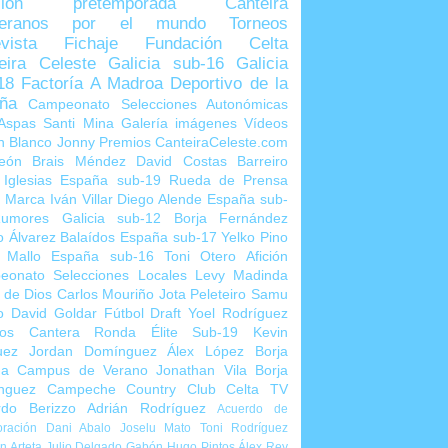
sión
pretemporada
Canteira
teranos por el mundo
Torneos
vista
Fichaje
Fundación Celta
eira Celeste
Galicia sub-16
Galicia
18
Factoría A Madroa
Deportivo de la
ña
Campeonato Selecciones Autonómicas
Aspas
Santi Mina
Galería imágenes
Vídeos
n Blanco
Jonny
Premios CanteiraCeleste.com
eón
Brais Méndez
David Costas
Barreiro
 Iglesias
España sub-19
Rueda de Prensa
o Marca
Iván Villar
Diego Alende
España sub-
umores
Galicia sub-12
Borja Fernández
o Álvarez
Balaídos
España sub-17
Yelko Pino
 Mallo
España sub-16
Toni Otero
Afición
eonato Selecciones Locales
Levy Madinda
 de Dios
Carlos Mouriño
Jota Peleteiro
Samu
o
David Goldar
Fútbol Draft
Yoel Rodríguez
ios Cantera
Ronda Élite Sub-19
Kevin
uez
Jordan Domínguez
Álex López
Borja
ña
Campus de Verano
Jonathan Vila
Borja
nguez
Campeche Country Club
Celta TV
rdo Berizzo
Adrián Rodríguez
Acuerdo de
ración
Dani Abalo
Joselu Mato
Toni Rodríguez
 Arteta
Julio Delgado
Gabón
Hugo Pintos
Álex Rey