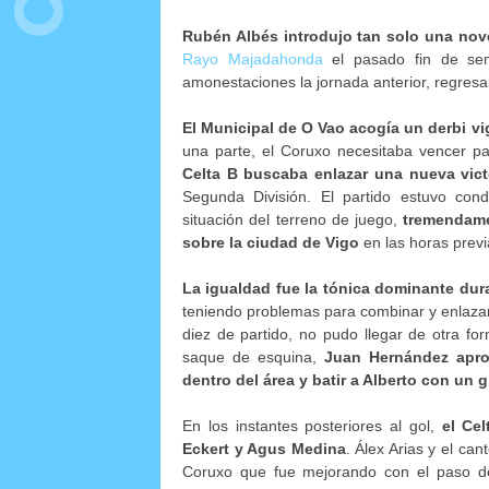
Rubén Albés introdujo tan solo una nove
Rayo Majadahonda
el pasado fin de se
amonestaciones la jornada anterior, regresa
El Municipal de O Vao acogía un derbi v
una parte, el Coruxo necesitaba vencer pa
Celta B buscaba enlazar una nueva victo
Segunda División. El partido estuvo con
situación del terreno de juego,
tremendame
sobre la ciudad de Vigo
en las horas previ
La igualdad fue la tónica dominante dur
teniendo problemas para combinar y enlazar
diez de partido, no pudo llegar de otra fo
saque de esquina,
Juan Hernández apro
dentro del área y batir a Alberto con un 
En los instantes posteriores al gol,
el Ce
Eckert y Agus Medina
. Álex Arias y el ca
Coruxo que fue mejorando con el paso de 