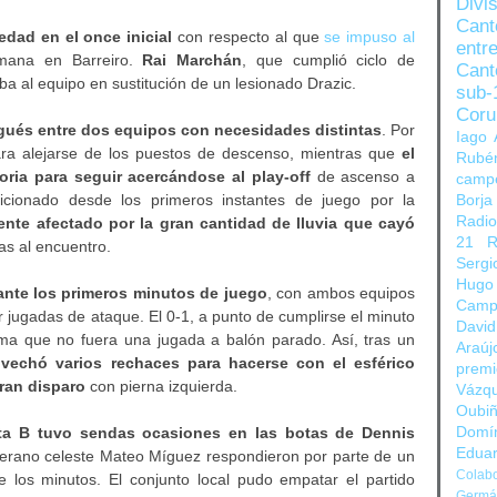
Divi
Can
dad en el once inicial
con respecto al que
se impuso al
entre
mana en Barreiro.
Rai Marchán
, que cumplió ciclo de
Cant
ba al equipo en sustitución de un lesionado Drazic.
sub-
Coru
igués entre dos equipos con necesidades distintas
. Por
Iago 
ra alejarse de los puestos de descenso, mientras que
el
Rubé
ria para seguir acercándose al play-off
de ascenso a
camp
dicionado desde los primeros instantes de juego por la
Borja
Radi
nte afectado por la gran cantidad de lluvia que cayó
21
R
as al encuentro.
Sergi
Hugo
ante los primeros minutos de juego
, con ambos equipos
Camp
 jugadas de ataque. El 0-1, a punto de cumplirse el minuto
David
rma que no fuera una jugada a balón parado. Así, tras un
Araúj
vechó varios rechaces para hacerse con el esférico
prem
gran disparo
con pierna izquierda.
Vázq
Oubi
lta B tuvo sendas ocasiones en las botas de Dennis
Domí
Edua
nterano celeste Mateo Míguez respondieron por parte de un
Colabo
los minutos. El conjunto local pudo empatar el partido
Germán