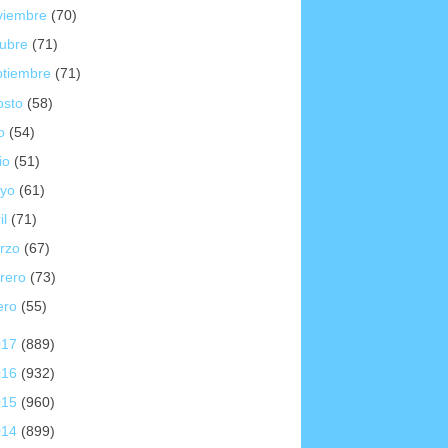
viembre
(70)
tubre
(71)
ptiembre
(71)
osto
(58)
io
(54)
io
(51)
yo
(61)
il
(71)
rzo
(67)
brero
(73)
ero
(55)
017
(889)
016
(932)
015
(960)
014
(899)