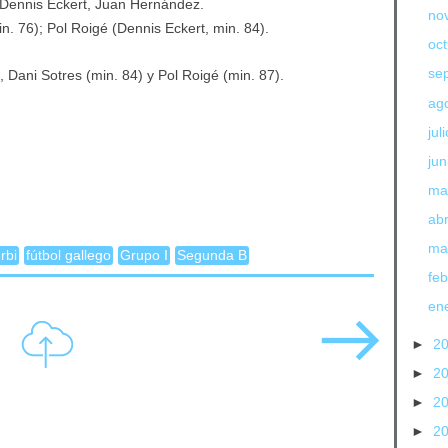
 Dennis Eckert, Juan Hernández.
no
n. 76); Pol Roigé (Dennis Eckert, min. 84).
oc
se
 Dani Sotres (min. 84) y Pol Roigé (min. 87).
ag
jul
jun
ma
abr
ma
rbi
fútbol gallego
Grupo I
Segunda B
fe
en
►
2
►
2
►
2
►
2