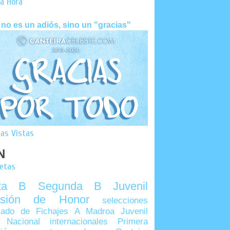
a Hora
 no es un adiós, sino un "gracias"
as Vistas
N
uetas
lta B
Segunda B
Juvenil
visión de Honor
selecciones
ado de Fichajes
A Madroa
Juvenil
 Nacional
internacionales
Primera