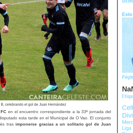
Últim
Esto
Págin
Na
Etiq
a B, celebrando el gol de Juan Hernández
Ce
 FC
en el encuentro correspondiente a la 33ª jornada del
Di
disputado esta tarde en el Municipal de O Vao. El conjunto
Merc
gués tras
imponerse gracias a un solitario gol de Juan
Liga