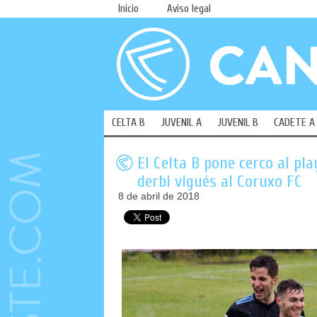
Inicio
Aviso legal
CELTA B
JUVENIL A
JUVENIL B
CADETE A
El Celta B pone cerco al pl
derbi vigués al Coruxo FC
8 de abril de 2018