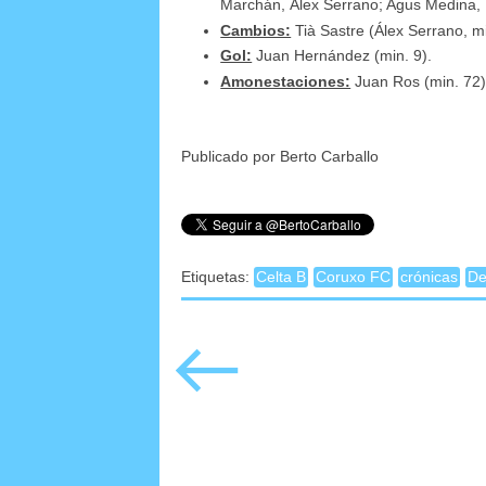
Marchán, Álex Serrano; Agus Medina,
Cambios:
Tià Sastre (Álex Serrano, mi
Gol:
Juan Hernández (min. 9).
Amonestaciones:
Juan Ros (min. 72),
Publicado por Berto Carballo
Etiquetas:
Celta B
Coruxo FC
crónicas
De