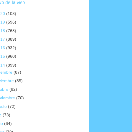
vo de la web
020
(103)
019
(596)
018
(768)
017
(889)
016
(932)
015
(960)
014
(899)
ciembre
(87)
viembre
(85)
tubre
(82)
ptiembre
(70)
osto
(72)
io
(73)
io
(64)