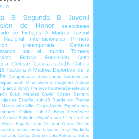
uetas
lta B
Segunda B
Juvenil
visión de Honor
selecciones
ado de Fichajes
A Madroa
Juvenil
 Nacional
internacionales
Primera
sión
pretemporada
Canteira
teranos por el mundo
Torneos
vista
Fichaje
Fundación Celta
eira Celeste
Galicia sub-16
Galicia
18
Factoría A Madroa
Deportivo de la
ña
Campeonato Selecciones Autonómicas
Aspas
Santi Mina
Galería imágenes
Vídeos
n Blanco
Jonny
Premios CanteiraCeleste.com
eón
Brais Méndez
David Costas
Barreiro
 Iglesias
España sub-19
Rueda de Prensa
o Marca
Iván Villar
Diego Alende
España sub-
umores
Galicia sub-12
Borja Fernández
o Álvarez
Balaídos
España sub-17
Yelko Pino
 Mallo
España sub-16
Toni Otero
Afición
eonato Selecciones Locales
Levy Madinda
 de Dios
Carlos Mouriño
Jota Peleteiro
Samu