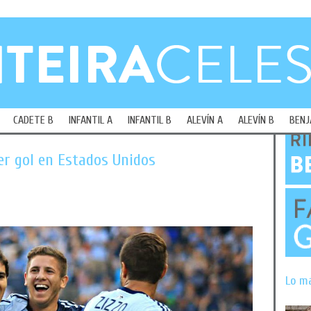
CADETE B
INFANTIL A
INFANTIL B
ALEVÍN A
ALEVÍN B
BENJ
er gol en Estados Unidos
Lo m