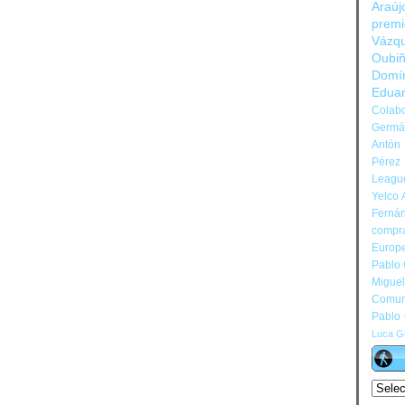
Araúj
prem
Vázq
Oubi
Domí
Edua
Colabo
Germán
Antón 
Pérez
Leagu
Yelco 
Ferná
compr
Europ
Pablo
Migue
Comun
Pablo
Luca Gi