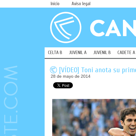
Inicio
Aviso legal
CELTA B
JUVENIL A
JUVENIL B
CADETE A
[VÍDEO] Toni anota su prim
28 de mayo de 2014