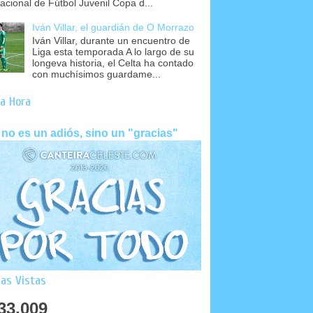
nacional de Fútbol Juvenil Copa d...
Iván Villar, el guardián de O Morrazo
Iván Villar, durante un encuentro de
Liga esta temporada A lo largo de su
longeva historia, el Celta ha contado
con muchísimos guardame...
a Hora
 no es un adiós, sino un "gracias"
as Vistas
33,009