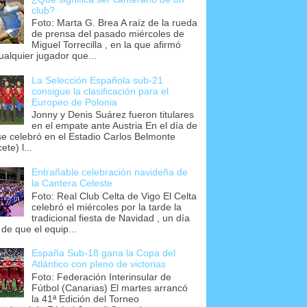
club?
Foto: Marta G. Brea A raíz de la rueda
de prensa del pasado miércoles de
Miguel Torrecilla , en la que afirmó
ualquier jugador que...
La Selección Española sub-21
consigue la clasificación para el
Europeo de Polonia
Jonny y Denis Suárez fueron titulares
en el empate ante Austria En el día de
se celebró en el Estadio Carlos Belmonte
ete) l...
Entrañable celebración navideña de
la Cantera Celeste
Foto: Real Club Celta de Vigo El Celta
celebró el miércoles por la tarde la
tradicional fiesta de Navidad , un día
 de que el equip...
España Sub-18 gana la Copa del
Atlántico con pleno de victorias
Foto: Federación Interinsular de
Fútbol (Canarias) El martes arrancó
la 41ª Edición del Torneo