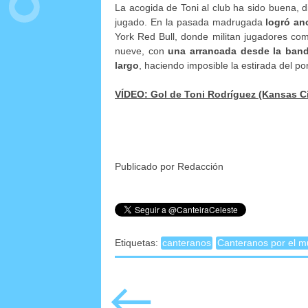
La acogida de Toni al club ha sido buena, 
jugado. En la pasada madrugada
logró an
York Red Bull, donde militan jugadores com
nueve, con
una arrancada desde la banda
largo
, haciendo imposible la estirada del po
VÍDEO: Gol de Toni Rodríguez (Kansas Ci
Publicado por Redacción
Etiquetas:
canteranos
Canteranos por el 