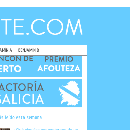
AMÍN A
BENJAMÍN B
ás leído esta semana
¿Qué significa ser canterano de un