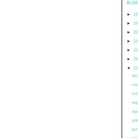
Archi
►
2
►
2
►
2
►
2
►
2
►
2
▼
2
di
no
oc
se
ag
jul
jun