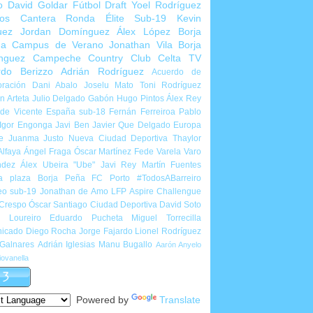
o
David Goldar
Fútbol Draft
Yoel Rodríguez
ios Cantera
Ronda Élite Sub-19
Kevin
uez
Jordan Domínguez
Álex López
Borja
ña
Campus de Verano
Jonathan Vila
Borja
nguez
Campeche Country Club
Celta TV
rdo Berizzo
Adrián Rodríguez
Acuerdo de
ración
Dani Abalo
Joselu Mato
Toni Rodríguez
 Arteta
Julio Delgado
Gabón
Hugo Pintos
Álex Rey
de Vicente
España sub-18
Fernán Ferreiroa
Pablo
Igor Engonga
Javi Ben
Javier Que Delgado
Europa
e
Juanma Justo
Nueva Ciudad Deportiva
Thaylor
Alfaya
Ángel Fraga
Óscar Martínez
Fede Varela
Varo
ndez
Álex Ubeira "Ube"
Javi Rey
Martín Fuentes
a plaza
Borja Peña
FC Porto
#TodosABarreiro
eo sub-19
Jonathan de Amo
LFP Aspire Challengue
 Crespo
Óscar Santiago
Ciudad Deportiva
David Soto
l Loureiro
Eduardo Pucheta
Miguel Torrecilla
icado
Diego Rocha
Jorge Fajardo
Lionel Rodríguez
 Galnares
Adrián Iglesias
Manu Bugallo
Aarón Anyelo
ovanella
Powered by
Translate