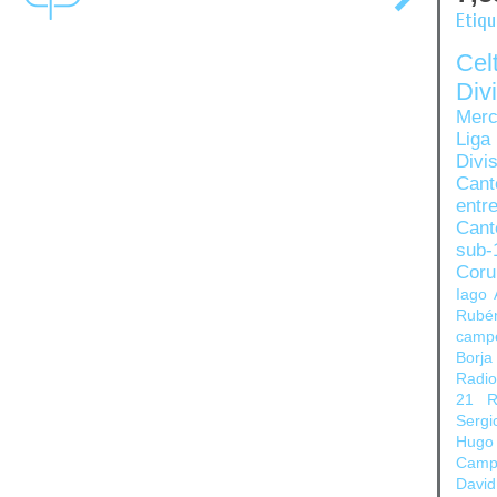
Etiq
Ce
Di
Merc
Liga
Divi
Can
entre
Cant
sub-
Coru
Iago 
Rubé
camp
Borja
Radi
21
R
Sergi
Hugo
Camp
David