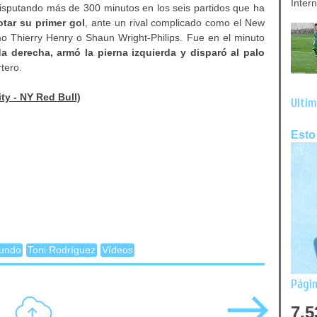
Inter
disputando más de 300 minutos en los seis partidos que ha
otar su primer gol
, ante un rival complicado como el New
o Thierry Henry o Shaun Wright-Philips. Fue en el minuto
 derecha, armó la pierna izquierda y disparó al palo
rtero.
ty - NY Red Bull)
Últim
Esto
mundo
Toni Rodríguez
Vídeos
Págin
7,5