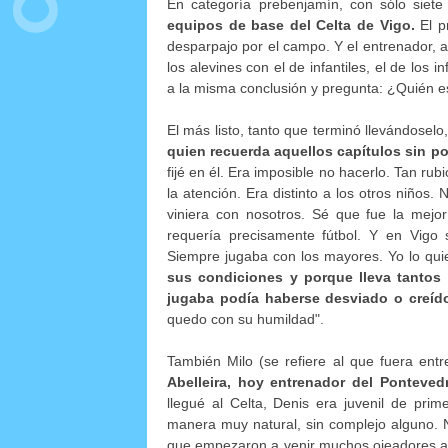
En categoría prebenjamín, con sólo siet
equipos de base del Celta de Vigo.
El pr
desparpajo por el campo. Y el entrenador, a 
los alevines con el de infantiles, el de los 
a la misma conclusión y pregunta: ¿Quién 
El más listo, tanto que terminó llevándoselo
quien recuerda aquellos capítulos sin pod
fijé en él. Era imposible no hacerlo. Tan r
la atención. Era distinto a los otros niño
viniera con nosotros. Sé que fue la mejor
requería precisamente fútbol. Y en Vigo
Siempre jugaba con los mayores. Yo lo qu
sus condiciones y porque lleva tantos
jugaba podía haberse desviado o creído
quedo con su humildad".
También Milo (se refiere al que fuera ent
Abelleira, hoy entrenador del Pontevedra
llegué al Celta, Denis era juvenil de pri
manera muy natural, sin complejo alguno. 
que empezaron a venir muchos ojeadores a ve