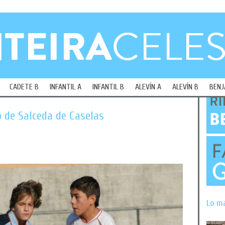
CADETE B
INFANTIL A
INFANTIL B
ALEVÍN A
ALEVÍN B
BENJ
o de Salceda de Caselas
Lo m