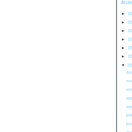
Archi
►
2
►
2
►
2
►
2
►
2
►
2
▼
2
di
no
oc
se
ag
jul
jun