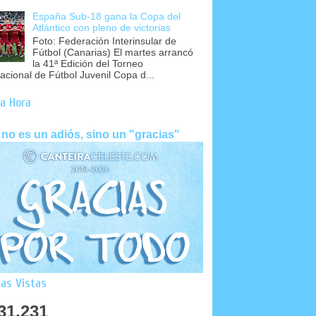
España Sub-18 gana la Copa del
Atlántico con pleno de victorias
Foto: Federación Interinsular de
Fútbol (Canarias) El martes arrancó
la 41ª Edición del Torneo
nacional de Fútbol Juvenil Copa d...
a Hora
 no es un adiós, sino un "gracias"
as Vistas
31,231