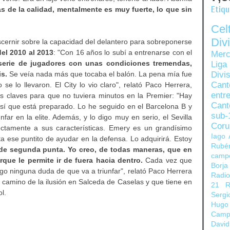
Etiq
 de la calidad, mentalmente es muy fuerte, lo que sin
Ce
Di
scernir sobre la capacidad del delantero para sobreponerse
del 2010 al 2013
: "Con 16 años lo subí a entrenarse con el
Merc
serie de jugadores con unas condiciones tremendas,
Liga
s.
Se veía nada más que tocaba el balón. La pena mía fue
Divi
Can
se lo llevaron. El City lo vio claro", relató Paco Herrera,
entre
las claves para que no tuviera minutos en la Premier: "Hay
Cant
sí que está preparado. Lo he seguido en el Barcelona B y
sub-
nfar en la elite. Además, y lo digo muy en serio, el Sevilla
Coru
ctamente a sus características. Emery es un grandísimo
Iago 
a ese puntito de ayudar en la defensa. Lo adquirirá. Estoy
Rubé
de segunda punta. Yo creo, de todas maneras, que en
camp
ue le permite ir de fuera hacia dentro.
Cada vez que
Borja
ngo ninguna duda de que va a triunfar", relató Paco Herrera
Radi
 camino de la ilusión en Salceda de Caselas y que tiene en
21
R
l.
Sergi
Hugo
Camp
David