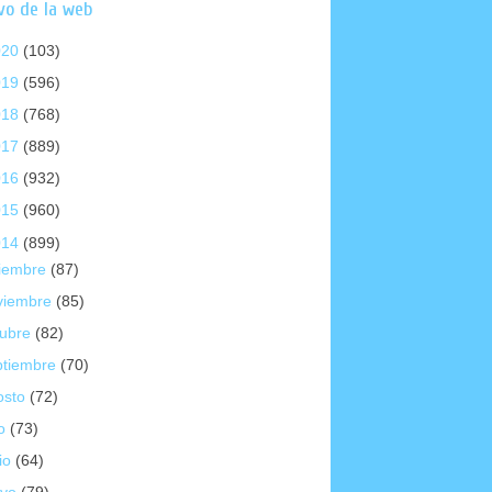
vo de la web
020
(103)
019
(596)
018
(768)
017
(889)
016
(932)
015
(960)
014
(899)
ciembre
(87)
viembre
(85)
tubre
(82)
ptiembre
(70)
osto
(72)
io
(73)
io
(64)