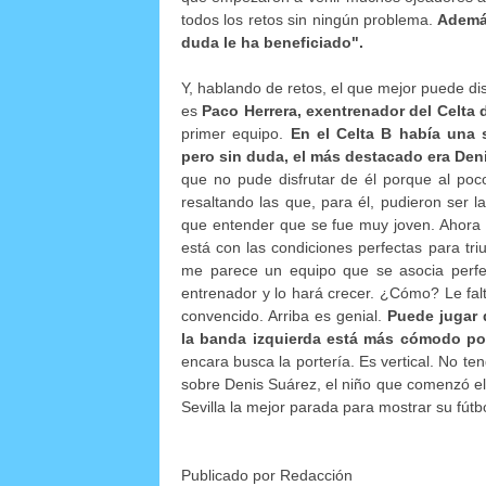
todos los retos sin ningún problema.
Además
duda le ha beneficiado".
Y, hablando de retos, el que mejor puede di
es
Paco Herrera, exentrenador del Celta 
primer equipo.
En el Celta B había una 
pero sin duda, el más destacado era Deni
que no pude disfrutar de él porque al poco 
resaltando las que, para él, pudieron ser 
que entender que se fue muy joven. Ahora 
está con las condiciones perfectas para triu
me parece un equipo que se asocia perfe
entrenador y lo hará crecer. ¿Cómo? Le falt
convencido. Arriba es genial.
Puede jugar 
la banda izquierda está más cómodo porq
encara busca la portería. Es vertical. No te
sobre Denis Suárez, el niño que comenzó el
Sevilla la mejor parada para mostrar su fútbo
Publicado por Redacción