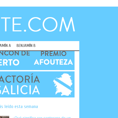
AMÍN A
BENJAMÍN B
ás leído esta semana
¿Qué significa ser canterano de un