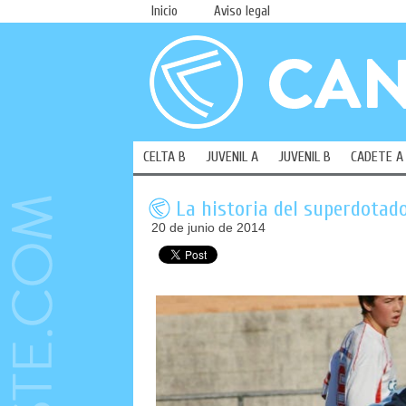
Inicio
Aviso legal
CELTA B
JUVENIL A
JUVENIL B
CADETE A
La historia del superdotad
20 de junio de 2014