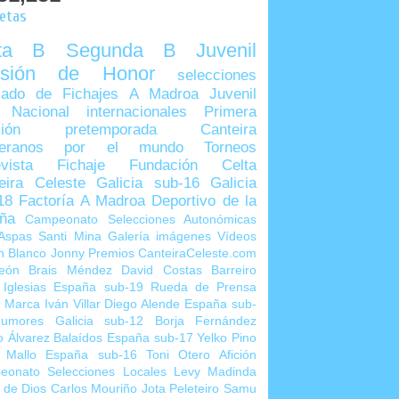
uetas
lta B
Segunda B
Juvenil
visión de Honor
selecciones
ado de Fichajes
A Madroa
Juvenil
 Nacional
internacionales
Primera
sión
pretemporada
Canteira
teranos por el mundo
Torneos
vista
Fichaje
Fundación Celta
eira Celeste
Galicia sub-16
Galicia
18
Factoría A Madroa
Deportivo de la
ña
Campeonato Selecciones Autonómicas
Aspas
Santi Mina
Galería imágenes
Vídeos
n Blanco
Jonny
Premios CanteiraCeleste.com
eón
Brais Méndez
David Costas
Barreiro
 Iglesias
España sub-19
Rueda de Prensa
o Marca
Iván Villar
Diego Alende
España sub-
umores
Galicia sub-12
Borja Fernández
o Álvarez
Balaídos
España sub-17
Yelko Pino
 Mallo
España sub-16
Toni Otero
Afición
eonato Selecciones Locales
Levy Madinda
 de Dios
Carlos Mouriño
Jota Peleteiro
Samu