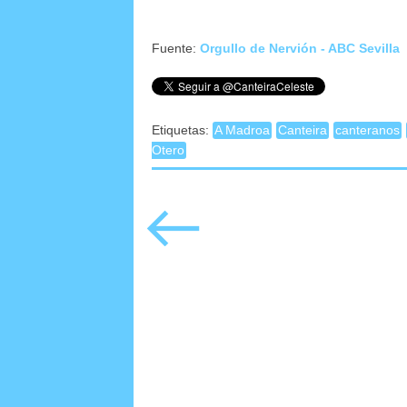
Fuente:
Orgullo de Nervión - ABC Sevilla
Etiquetas:
A Madroa
Canteira
canteranos
Otero