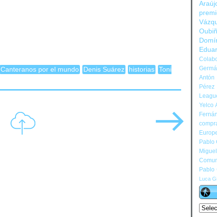
Araúj
prem
Vázq
Oubi
Domí
Edua
Colabo
Germán
Canteranos por el mundo
Denis Suárez
historias
Toni
Antón 
Pérez
Leagu
Yelco 
Ferná
compr
Europ
Pablo
Migue
Comun
Pablo
Luca Gi