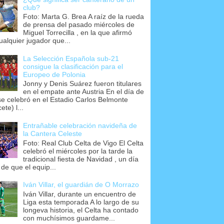
club?
Foto: Marta G. Brea A raíz de la rueda
de prensa del pasado miércoles de
Miguel Torrecilla , en la que afirmó
ualquier jugador que...
La Selección Española sub-21
consigue la clasificación para el
Europeo de Polonia
Jonny y Denis Suárez fueron titulares
en el empate ante Austria En el día de
se celebró en el Estadio Carlos Belmonte
ete) l...
Entrañable celebración navideña de
la Cantera Celeste
Foto: Real Club Celta de Vigo El Celta
celebró el miércoles por la tarde la
tradicional fiesta de Navidad , un día
 de que el equip...
Iván Villar, el guardián de O Morrazo
Iván Villar, durante un encuentro de
Liga esta temporada A lo largo de su
longeva historia, el Celta ha contado
con muchísimos guardame...