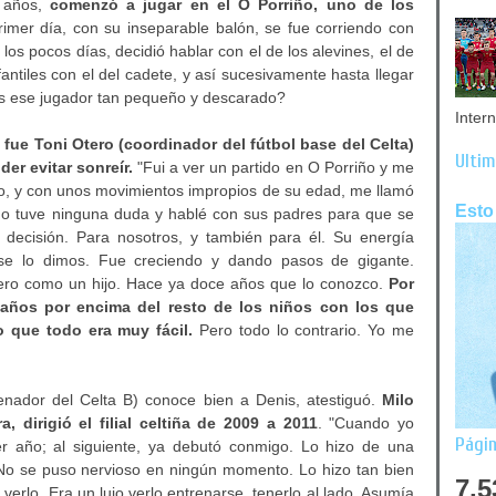
e años,
comenzó a jugar en el O Porriño, uno de los
imer día, con su inseparable balón, se fue corriendo con
los pocos días, decidió hablar con el de los alevines, el de
infantiles con el del cadete, y así sucesivamente hasta llegar
es ese jugador tan pequeño y descarado?
Inter
,
fue Toni Otero (coordinador del fútbol base del Celta)
Últim
er evitar sonreír.
"Fui a ver un partido en O Porriño y me
ubio, y con unos movimientos impropios de su edad, me llamó
Esto
s. No tuve ninguna duda y hablé con sus padres para que se
 decisión. Para nosotros, y también para él. Su energía
 se lo dimos. Fue creciendo y dando pasos de gigante.
iero como un hijo. Hace ya doce años que lo conozco.
Por
 años por encima del resto de los niños con los que
 que todo era muy fácil.
Pero todo lo contrario. Yo me
renador del Celta B) conoce bien a Denis, atestiguó.
Milo
, dirigió el filial celtiña de 2009 a 2011
. "Cuando yo
Págin
mer año; al siguiente, ya debutó conmigo. Lo hizo de una
No se puso nervioso en ningún momento. Lo hizo tan bien
7,5
rlo. Era un lujo verlo entrenarse, tenerlo al lado. Asumía