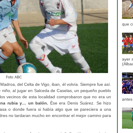
que c
ayer 
(Albac
Foto: ABC
droa, del Celta de Vigo, iban, él volvía. Siempre fue así.
 niño, al jugar en Salceda de Caselas, un pequeño pueblo
los vecinos de esta localidad comprobaron que no era un
antes
ena rubia y… un balón.
Ése era Denis Suárez. Se hizo
 casa o donde fuera si había algo que se pareciera a una
padres no tardaran mucho en encontrar el mejor camino para