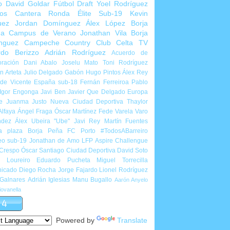
o
David Goldar
Fútbol Draft
Yoel Rodríguez
ios Cantera
Ronda Élite Sub-19
Kevin
uez
Jordan Domínguez
Álex López
Borja
ña
Campus de Verano
Jonathan Vila
Borja
nguez
Campeche Country Club
Celta TV
rdo Berizzo
Adrián Rodríguez
Acuerdo de
ración
Dani Abalo
Joselu Mato
Toni Rodríguez
 Arteta
Julio Delgado
Gabón
Hugo Pintos
Álex Rey
de Vicente
España sub-18
Fernán Ferreiroa
Pablo
Igor Engonga
Javi Ben
Javier Que Delgado
Europa
e
Juanma Justo
Nueva Ciudad Deportiva
Thaylor
Alfaya
Ángel Fraga
Óscar Martínez
Fede Varela
Varo
ndez
Álex Ubeira "Ube"
Javi Rey
Martín Fuentes
a plaza
Borja Peña
FC Porto
#TodosABarreiro
eo sub-19
Jonathan de Amo
LFP Aspire Challengue
 Crespo
Óscar Santiago
Ciudad Deportiva
David Soto
l Loureiro
Eduardo Pucheta
Miguel Torrecilla
icado
Diego Rocha
Jorge Fajardo
Lionel Rodríguez
 Galnares
Adrián Iglesias
Manu Bugallo
Aarón Anyelo
ovanella
Powered by
Translate