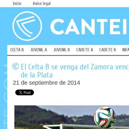
Inicio
Aviso legal
CELTA B
JUVENIL A
JUVENIL B
CADETE A
CADETE B
INF
El Celta B se venga del Zamora ven
de la Plata
21 de septiembre de 2014