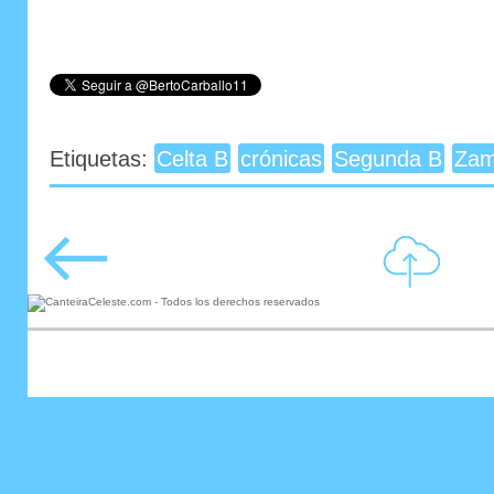
Etiquetas:
Celta B
crónicas
Segunda B
Zam