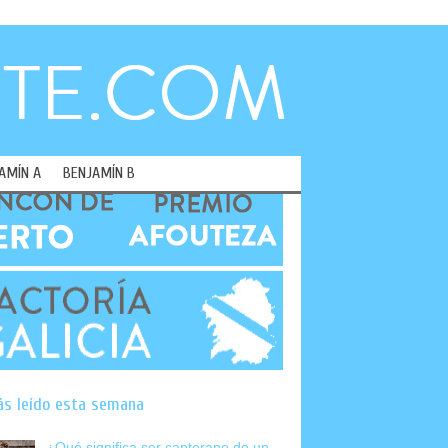
AMÍN A
BENJAMÍN B
ás leído esta semana
¿Qué significa ser canterano de un