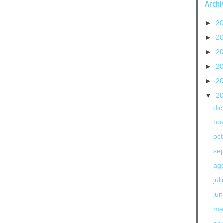
Archi
►
2
►
2
►
2
►
2
►
2
▼
2
di
no
oc
se
ag
jul
jun
ma