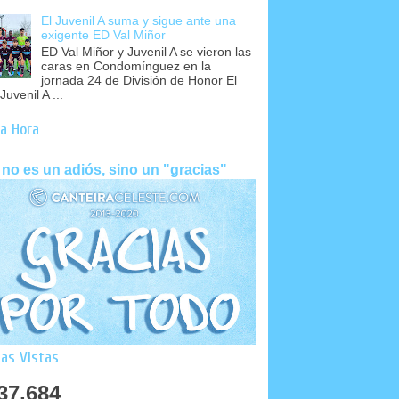
El Juvenil A suma y sigue ante una
exigente ED Val Miñor
ED Val Miñor y Juvenil A se vieron las
caras en Condomínguez en la
jornada 24 de División de Honor El
Juvenil A ...
a Hora
 no es un adiós, sino un "gracias"
as Vistas
37,684