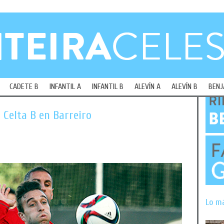
CADETE B
INFANTIL A
INFANTIL B
ALEVÍN A
ALEVÍN B
BENJ
 Celta B en Barreiro
Lo m