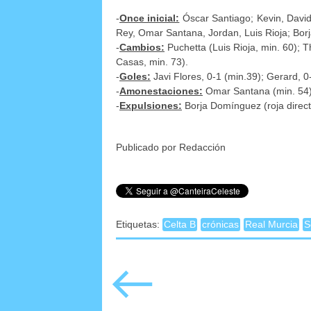
-
Once inicial:
Óscar Santiago; Kevin, David
Rey, Omar Santana, Jordan, Luis Rioja; Borja
-
Cambios:
Puchetta (Luis Rioja, min. 60); T
Casas, min. 73).
-
Goles:
Javi Flores, 0-1 (min.39); Gerard, 0
-
Amonestaciones:
Omar Santana (min. 54),
-
Expulsiones:
Borja Domínguez (roja direct
Publicado por Redacción
Etiquetas:
Celta B
crónicas
Real Murcia
S