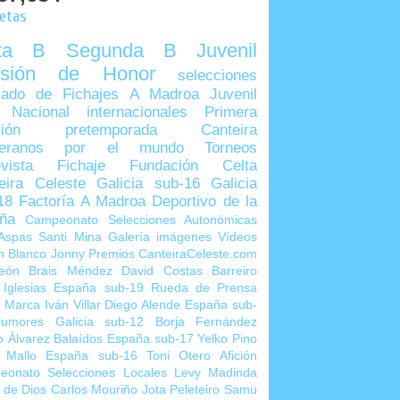
uetas
lta B
Segunda B
Juvenil
visión de Honor
selecciones
ado de Fichajes
A Madroa
Juvenil
 Nacional
internacionales
Primera
sión
pretemporada
Canteira
teranos por el mundo
Torneos
vista
Fichaje
Fundación Celta
eira Celeste
Galicia sub-16
Galicia
18
Factoría A Madroa
Deportivo de la
ña
Campeonato Selecciones Autonómicas
Aspas
Santi Mina
Galería imágenes
Vídeos
n Blanco
Jonny
Premios CanteiraCeleste.com
eón
Brais Méndez
David Costas
Barreiro
 Iglesias
España sub-19
Rueda de Prensa
o Marca
Iván Villar
Diego Alende
España sub-
umores
Galicia sub-12
Borja Fernández
o Álvarez
Balaídos
España sub-17
Yelko Pino
 Mallo
España sub-16
Toni Otero
Afición
eonato Selecciones Locales
Levy Madinda
 de Dios
Carlos Mouriño
Jota Peleteiro
Samu