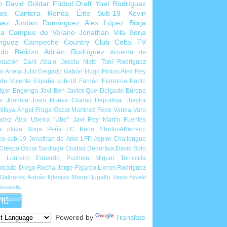
o
David Goldar
Fútbol Draft
Yoel Rodríguez
ios Cantera
Ronda Élite Sub-19
Kevin
uez
Jordan Domínguez
Álex López
Borja
ña
Campus de Verano
Jonathan Vila
Borja
nguez
Campeche Country Club
Celta TV
rdo Berizzo
Adrián Rodríguez
Acuerdo de
ración
Dani Abalo
Joselu Mato
Toni Rodríguez
 Arteta
Julio Delgado
Gabón
Hugo Pintos
Álex Rey
de Vicente
España sub-18
Fernán Ferreiroa
Pablo
Igor Engonga
Javi Ben
Javier Que Delgado
Europa
e
Juanma Justo
Nueva Ciudad Deportiva
Thaylor
Alfaya
Ángel Fraga
Óscar Martínez
Fede Varela
Varo
ndez
Álex Ubeira "Ube"
Javi Rey
Martín Fuentes
a plaza
Borja Peña
FC Porto
#TodosABarreiro
eo sub-19
Jonathan de Amo
LFP Aspire Challengue
 Crespo
Óscar Santiago
Ciudad Deportiva
David Soto
l Loureiro
Eduardo Pucheta
Miguel Torrecilla
icado
Diego Rocha
Jorge Fajardo
Lionel Rodríguez
 Galnares
Adrián Iglesias
Manu Bugallo
Aarón Anyelo
ovanella
Powered by
Translate