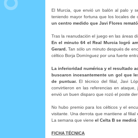
El Murcia, que envió un balón al palo y
teniendo mayor fortuna que los locales de 
un centro medido que Javi Flores remató a
Tras la reanudación el juego en las áreas 
En el minuto 64 el Real Murcia logró am
Gerard.
Tan sólo un minuto después de enca
céltico Borja Domínguez por una fuerte en
La inferioridad numérica y el resultado a
buscaron incesantemente un gol que les 
de puntuar.
El técnico del filial, Javi L
convirtieron en las referencias en ataqu
envió un buen disparo que rozó el poste der
No hubo premio para los célticos y el encue
visitante. Una derrota que mantiene al filia
La semana que viene
el Celta B se medirá 
FICHA TÉCNICA