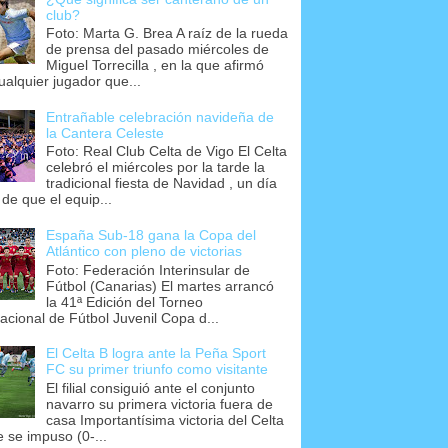
club?
Foto: Marta G. Brea A raíz de la rueda
de prensa del pasado miércoles de
Miguel Torrecilla , en la que afirmó
ualquier jugador que...
Entrañable celebración navideña de
la Cantera Celeste
Foto: Real Club Celta de Vigo El Celta
celebró el miércoles por la tarde la
tradicional fiesta de Navidad , un día
 de que el equip...
España Sub-18 gana la Copa del
Atlántico con pleno de victorias
Foto: Federación Interinsular de
Fútbol (Canarias) El martes arrancó
la 41ª Edición del Torneo
nacional de Fútbol Juvenil Copa d...
El Celta B logra ante la Peña Sport
FC su primer triunfo como visitante
El filial consiguió ante el conjunto
navarro su primera victoria fuera de
casa Importantísima victoria del Celta
e se impuso (0-...