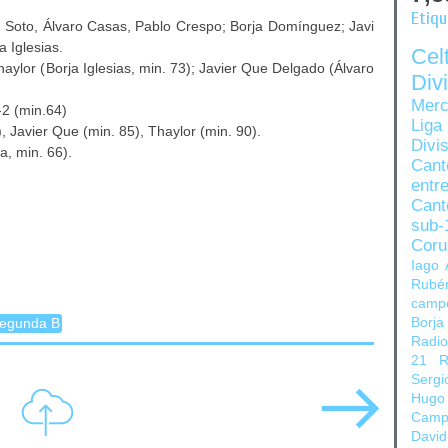
Etiq
 Soto, Álvaro Casas, Pablo Crespo; Borja Domínguez; Javi
 Iglesias.
Ce
haylor (Borja Iglesias, min. 73); Javier Que Delgado (Álvaro
Di
Merc
-2 (min.64)
Liga
 Javier Que (min. 85), Thaylor (min. 90).
Divi
a, min. 66).
Can
entre
Cant
sub-
Coru
Iago 
Rubé
camp
Borja
egunda B
Radi
21
R
Sergi
Hugo
Camp
David