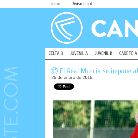
Inicio
Aviso legal
CELTA B
JUVENIL A
JUVENIL B
CADETE A
El Real Murcia se impone al
25 de enero de 2015