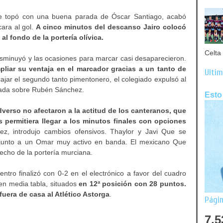
 se topó con una buena parada de Óscar Santiago, acabó
cara al gol.
A cinco minutos del descanso Jairo colocó
l fondo de la portería olívica.
Celta 
disminuyó y las ocasiones para marcar casi desaparecieron.
pliar su ventaja en el marcador gracias a un tanto de
Últim
jar el segundo tanto pimentonero, el colegiado expulsó al
trada sobre Rubén Sánchez.
Esto
dverso no afectaron a la actitud de los canteranos, que
permitiera llegar a los minutos finales con opciones
ópez, introdujo cambios ofensivos. Thaylor y Javi Que se
e, junto a un Omar muy activo en banda. El mexicano Que
echo de la portería murciana.
ntro finalizó con 0-2 en el electrónico a favor del cuadro
l en media tabla, situados
en 12ª posición con 28 puntos.
fuera de casa al Atlético Astorga
.
Págin
7,5