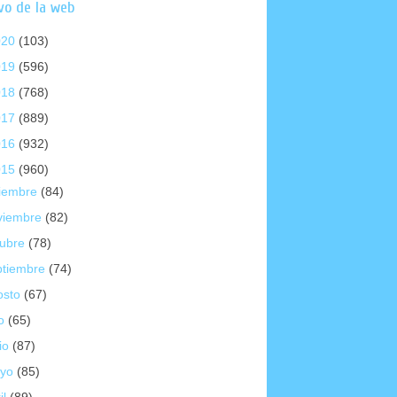
vo de la web
020
(103)
019
(596)
018
(768)
017
(889)
016
(932)
015
(960)
ciembre
(84)
viembre
(82)
tubre
(78)
ptiembre
(74)
osto
(67)
io
(65)
io
(87)
yo
(85)