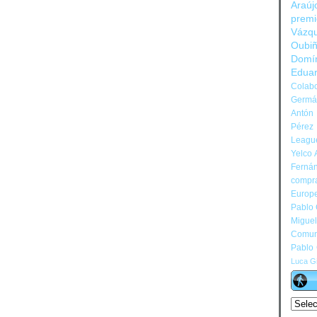
Araúj
prem
Vázq
Oubi
Domí
Edua
Colabo
Germán
Antón 
Pérez
Leagu
Yelco 
Ferná
compr
Europ
Pablo
Migue
Comun
Pablo
Luca Gi