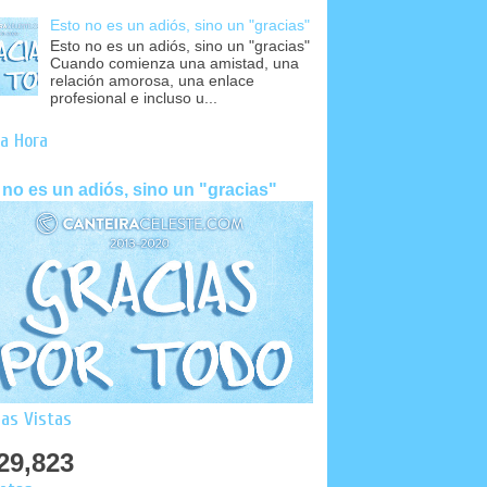
Esto no es un adiós, sino un "gracias"
Esto no es un adiós, sino un "gracias"
Cuando comienza una amistad, una
relación amorosa, una enlace
profesional e incluso u...
a Hora
 no es un adiós, sino un "gracias"
as Vistas
29,823