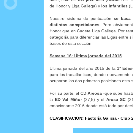
de Honor y Liga Gallega) y
los infantiles
(L
Nuestro sistema de puntuación
se basa 
distintas competiciones
. Pero obviamen
Honor que en Cadete Liga Gallega. Por tan
categoría
para diferenciar las Ligas entre s
bases de esta sección.
Semana 16: Última jornada del 2015
Última jornada del año 2015 de la
1ª Edic
para los trasatlánticos, donde nuevamente 
ocuparon las dos primeras posiciones esta
Por su parte, el
CD Areosa
-que sube hasta 
la
ED Val Miñor
(27,5) y el
Arosa SC
(21
emocionante 2016 donde está todo por decidir
CLASIFICACIÓN: Factoría Galicia - Club 