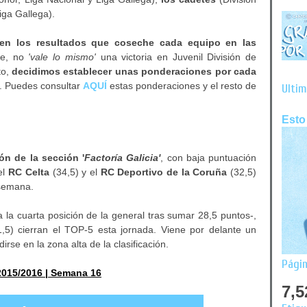
iga Gallega).
en los resultados que coseche cada equipo en las
te, no
'vale lo mismo'
una victoria en Juvenil División de
to,
decidimos establecer unas ponderaciones por cada
í. Puedes consultar
AQUÍ
estas ponderaciones y el resto de
Últim
Esto
ión de la sección '
Factoría Galicia'
, con baja puntuación
el
RC Celta
(34,5) y el
RC Deportivo de la Coruña
(32,5)
 semana.
la cuarta posición de la general tras sumar 28,5 puntos-,
,5) cierran el TOP-5 esta jornada. Viene por delante un
se en la zona alta de la clasificación.
Págin
2015/2016 | Semana 16
7,5