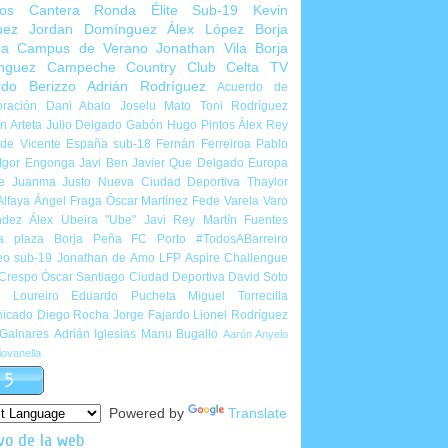
ios Cantera
Ronda Élite Sub-19
Kevin
uez
Jordan Domínguez
Álex López
Borja
ña
Campus de Verano
Jonathan Vila
Borja
nguez
Campeche Country Club
Celta TV
rdo Berizzo
Adrián Rodríguez
Acuerdo de
ración
Dani Abalo
Joselu Mato
Toni Rodríguez
 Arteta
Julio Delgado
Gabón
Hugo Pintos
Álex Rey
de Vicente
España sub-18
Fernán Ferreiroa
Pablo
Igor Engonga
Javi Ben
Javier Que Delgado
Europa
e
Juanma Justo
Nueva Ciudad Deportiva
Thaylor
Alfaya
Ángel Fraga
Óscar Martínez
Fede Varela
Varo
ndez
Álex Ubeira "Ube"
Javi Rey
Martín Fuentes
a plaza
Borja Peña
FC Porto
#TodosABarreiro
eo sub-19
Jonathan de Amo
LFP Aspire Challengue
 Crespo
Óscar Santiago
Ciudad Deportiva
David Soto
l Loureiro
Eduardo Pucheta
Miguel Torrecilla
icado
Diego Rocha
Jorge Fajardo
Lionel Rodríguez
 Galnares
Adrián Iglesias
Manu Bugallo
Aarón Anyelo
ovanella
Powered by
Translate
vo de la web