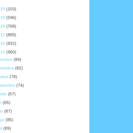
020
(103)
019
(596)
018
(768)
017
(889)
016
(932)
015
(960)
ciembre
(84)
viembre
(82)
tubre
(78)
ptiembre
(74)
osto
(67)
io
(65)
io
(87)
yo
(85)
il
(89)