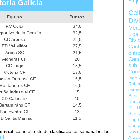
Etiq
toría Galicia
Ce
Equipo
Puntos
Di
RC Celta
34,5
Merc
portivo de la Coruña
32,5
Liga
CD Areosa
28,5
Divi
ED Val Miñor
27,5
Can
Arosa SC
21,5
entre
Cant
Alondras CF
20
sub-
CD Lugo
18,5
Coru
Victoria CF
17,5
Iago 
ellón Ourense CF
16,5
Rubé
Montañeros CF
16,5
camp
riño Industrial CF
15
Borja
CD Calasanz
15
Radi
Bertamiráns CF
14,5
21
R
Pontevedra CF
13
Sergi
D Santa Mariña
11,5
Hugo
Camp
general
, como el resto de clasificaciones semanales, las
David
Araúj
UÍ
.