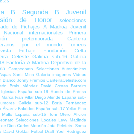
uetas
lta B
Segunda B
Juvenil
visión de Honor
selecciones
ado de Fichajes
A Madroa
Juvenil
 Nacional
internacionales
Primera
sión
pretemporada
Canteira
teranos por el mundo
Torneos
vista
Fichaje
Fundación Celta
eira Celeste
Galicia sub-16
Galicia
18
Factoría A Madroa
Deportivo de la
ña
Campeonato Selecciones Autonómicas
Aspas
Santi Mina
Galería imágenes
Vídeos
n Blanco
Jonny
Premios CanteiraCeleste.com
eón
Brais Méndez
David Costas
Barreiro
 Iglesias
España sub-19
Rueda de Prensa
o Marca
Iván Villar
Diego Alende
España sub-
umores
Galicia sub-12
Borja Fernández
o Álvarez
Balaídos
España sub-17
Yelko Pino
 Mallo
España sub-16
Toni Otero
Afición
eonato Selecciones Locales
Levy Madinda
 de Dios
Carlos Mouriño
Jota Peleteiro
Samu
o
David Goldar
Fútbol Draft
Yoel Rodríguez