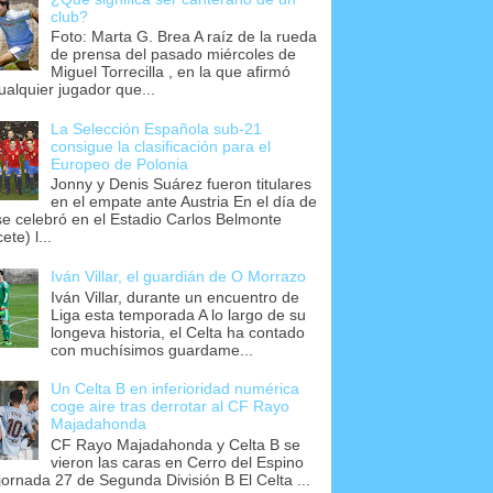
club?
Foto: Marta G. Brea A raíz de la rueda
de prensa del pasado miércoles de
Miguel Torrecilla , en la que afirmó
ualquier jugador que...
La Selección Española sub-21
consigue la clasificación para el
Europeo de Polonia
Jonny y Denis Suárez fueron titulares
en el empate ante Austria En el día de
se celebró en el Estadio Carlos Belmonte
ete) l...
Iván Villar, el guardián de O Morrazo
Iván Villar, durante un encuentro de
Liga esta temporada A lo largo de su
longeva historia, el Celta ha contado
con muchísimos guardame...
Un Celta B en inferioridad numérica
coge aire tras derrotar al CF Rayo
Majadahonda
CF Rayo Majadahonda y Celta B se
vieron las caras en Cerro del Espino
 jornada 27 de Segunda División B El Celta ...