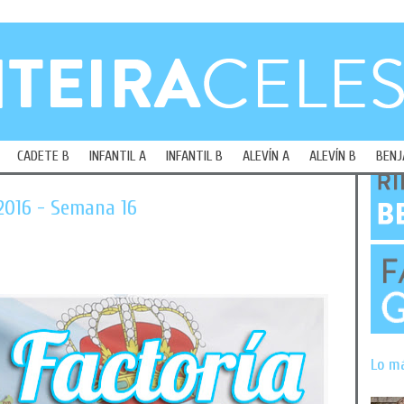
CADETE B
INFANTIL A
INFANTIL B
ALEVÍN A
ALEVÍN B
BENJ
/2016 - Semana 16
Lo m