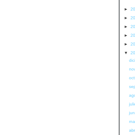
►
2
►
2
►
2
►
2
►
2
▼
2
di
no
oc
se
ag
jul
jun
ma
abr