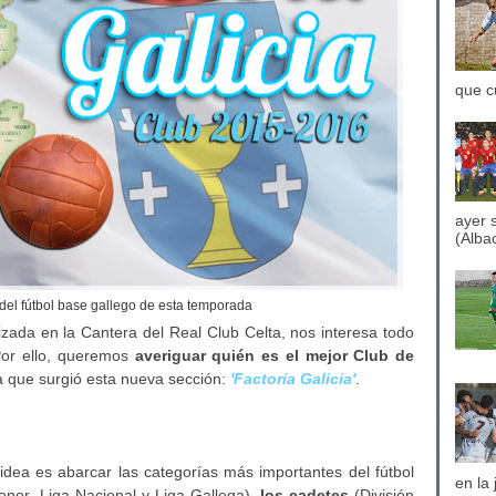
que c
ayer 
(Albac
del fútbol base gallego de esta temporada
ada en la Cantera del Real Club Celta, nos interesa todo
 Por ello, queremos
averiguar quién es el mejor Club de
la que surgió esta nueva sección:
'Factoría Galicia'
.
 idea es abarcar las categorías más importantes del fútbol
en la
onor, Liga Nacional y Liga Gallega),
los cadetes
(División