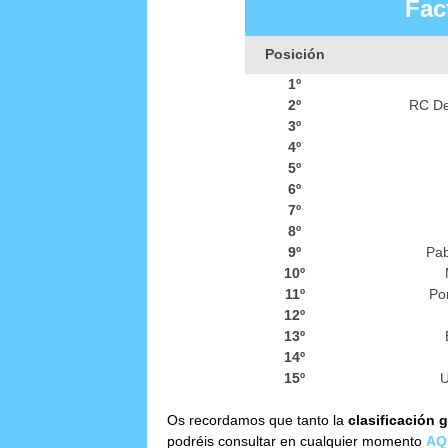
Fac
Posición
1º
2º
RC De
3º
4º
5º
6º
7º
8º
9º
Pab
10º
11º
Por
12º
13º
14º
15º
U
Os recordamos que tanto la
clasificación 
podréis consultar en cualquier momento
AQ