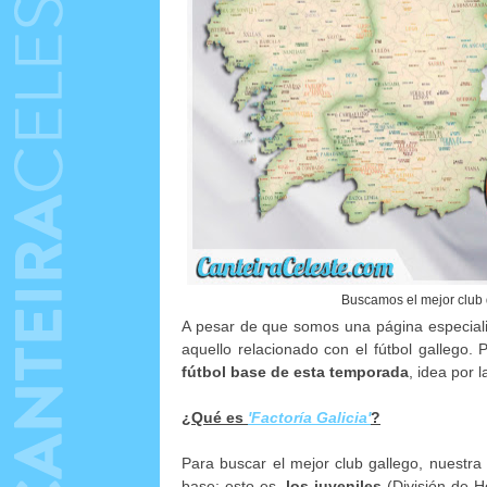
Buscamos el mejor club 
A pesar de que somos una página especializ
aquello relacionado con el fútbol gallego.
fútbol base de esta temporada
, idea por 
¿Qué es
'Factoría Galicia'
?
Para buscar el mejor club gallego, nuestra
base; esto es,
los juveniles
(División de H