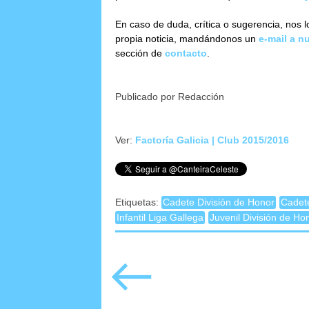
En caso de duda, crítica o sugerencia, nos 
propia noticia, mandándonos un
e-mail a n
sección de
contacto
.
Publicado por Redacción
Ver:
Factoría Galicia | Club 2015/2016
Etiquetas:
Cadete División de Honor
Cadet
Infantil Liga Gallega
Juvenil División de Ho