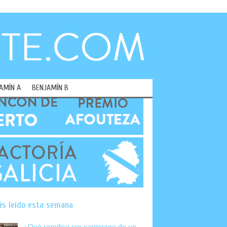
AMÍN A
BENJAMÍN B
ás leído esta semana
¿Qué significa ser canterano de un