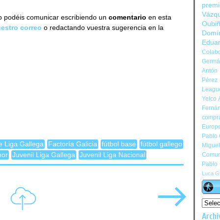
prem
Vázq
lo podéis comunicar escribiendo un
comentario
en esta
Oubi
uestro correo
o redactando vuestra sugerencia en la
Domí
Edua
Colabo
Germán
Antón 
Pérez
Leagu
Yelco 
Ferná
compr
Europ
Pablo
e Liga Gallega
Factoría Galicia
fútbol base
fútbol gallego
Migue
nor
Juvenil Liga Gallega
Juvenil Liga Nacional
Comun
Pablo
Luca Gi
Archi