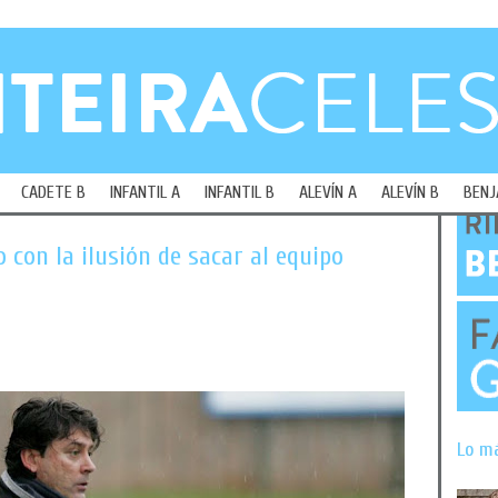
CADETE B
INFANTIL A
INFANTIL B
ALEVÍN A
ALEVÍN B
BENJ
con la ilusión de sacar al equipo
Lo m