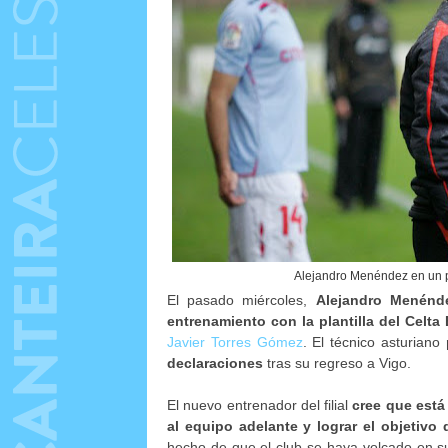
Alejandro Menéndez en un pa
El pasado miércoles,
Alejandro Menénd
entrenamiento
con la plantilla del Celta
Javier Torres Gómez
. El técnico asturiano
declaraciones
tras su regreso a Vigo.
El nuevo entrenador del filial
cree que está 
al equipo adelante y lograr el objetivo 
hecho de que el club se haya volcado en su