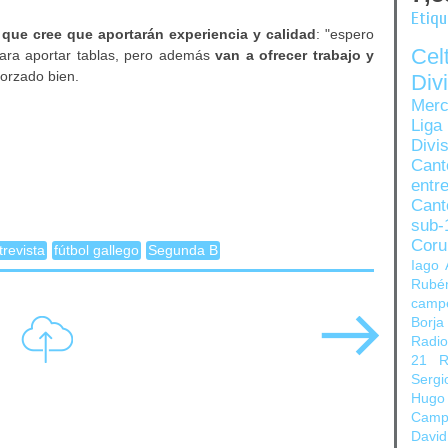
Etiq
, que cree que aportarán experiencia y calidad
: "espero
Ce
ara aportar tablas, pero además
van a ofrecer trabajo y
forzado bien.
Di
Merc
Liga
Divi
Can
entre
Cant
sub-
Coru
trevista
fútbol gallego
Segunda B
Iago 
Rubé
camp
Borja
Radi
21
R
Sergi
Hugo
Camp
David