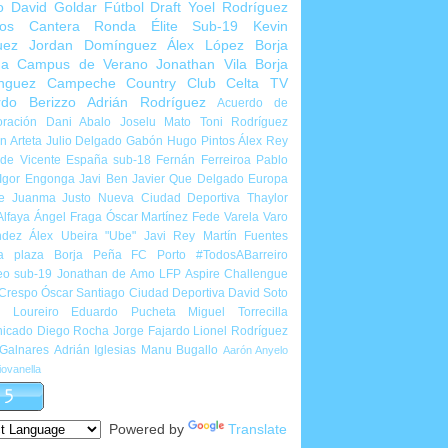
o
David Goldar
Fútbol Draft
Yoel Rodríguez
ios Cantera
Ronda Élite Sub-19
Kevin
uez
Jordan Domínguez
Álex López
Borja
ña
Campus de Verano
Jonathan Vila
Borja
nguez
Campeche Country Club
Celta TV
rdo Berizzo
Adrián Rodríguez
Acuerdo de
ración
Dani Abalo
Joselu Mato
Toni Rodríguez
 Arteta
Julio Delgado
Gabón
Hugo Pintos
Álex Rey
de Vicente
España sub-18
Fernán Ferreiroa
Pablo
Igor Engonga
Javi Ben
Javier Que Delgado
Europa
e
Juanma Justo
Nueva Ciudad Deportiva
Thaylor
Alfaya
Ángel Fraga
Óscar Martínez
Fede Varela
Varo
ndez
Álex Ubeira "Ube"
Javi Rey
Martín Fuentes
a plaza
Borja Peña
FC Porto
#TodosABarreiro
eo sub-19
Jonathan de Amo
LFP Aspire Challengue
 Crespo
Óscar Santiago
Ciudad Deportiva
David Soto
l Loureiro
Eduardo Pucheta
Miguel Torrecilla
icado
Diego Rocha
Jorge Fajardo
Lionel Rodríguez
 Galnares
Adrián Iglesias
Manu Bugallo
Aarón Anyelo
ovanella
Powered by
Translate