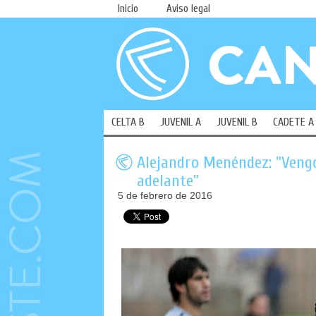
Inicio
Aviso legal
CELTA B
JUVENIL A
JUVENIL B
CADETE A
Alejandro Menéndez: "Vengo 
adelante"
5 de febrero de 2016