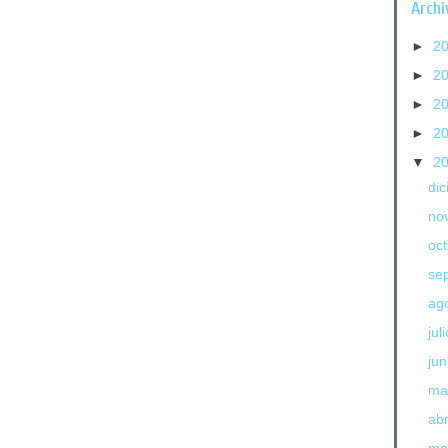
Archi
►
2
►
2
►
2
►
2
▼
2
di
no
oc
se
ag
jul
jun
ma
abr