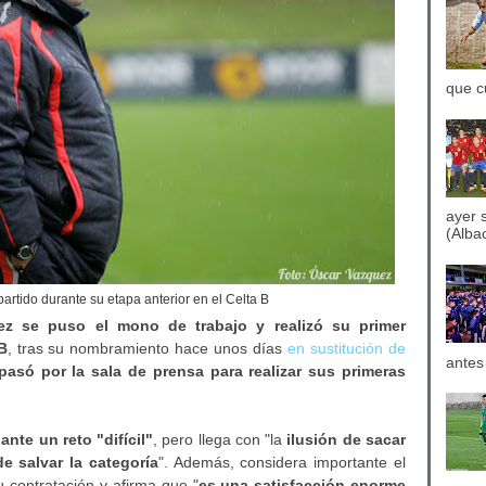
que c
ayer 
(Albac
rtido durante su etapa anterior en el Celta B
ez se puso el mono de trabajo y realizó su primer
 B
, tras su nombramiento hace unos días
en sustitución de
antes
pasó por la sala de prensa para realizar sus primeras
ante un reto "difícil"
, pero llega con "la
ilusión de sacar
de salvar la categoría
". Además, considera importante el
 contratación y afirma que "
es una satisfacción enorme