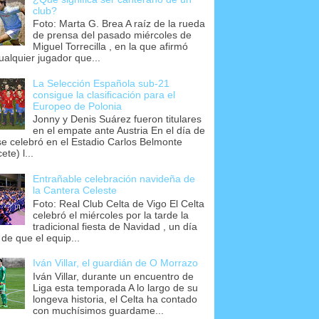
club?
Foto: Marta G. Brea A raíz de la rueda
de prensa del pasado miércoles de
Miguel Torrecilla , en la que afirmó
ualquier jugador que...
La Selección Española sub-21
consigue la clasificación para el
Europeo de Polonia
Jonny y Denis Suárez fueron titulares
en el empate ante Austria En el día de
se celebró en el Estadio Carlos Belmonte
ete) l...
Entrañable celebración navideña de
la Cantera Celeste
Foto: Real Club Celta de Vigo El Celta
celebró el miércoles por la tarde la
tradicional fiesta de Navidad , un día
 de que el equip...
Iván Villar, el guardián de O Morrazo
Iván Villar, durante un encuentro de
Liga esta temporada A lo largo de su
longeva historia, el Celta ha contado
con muchísimos guardame...