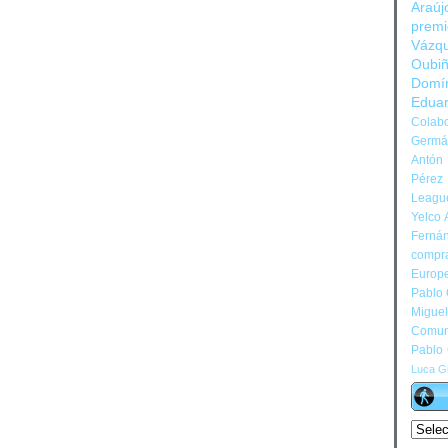
Araúj
prem
Vázq
Oubi
Domí
Edua
Colabo
Germán
Antón 
Pérez
Leagu
Yelco 
Ferná
compr
Europ
Pablo
Migue
Comun
Pablo
Luca Gi