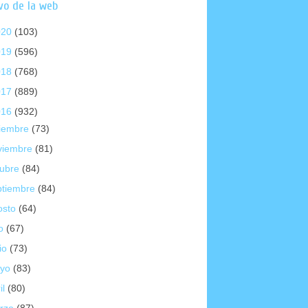
vo de la web
020
(103)
019
(596)
018
(768)
017
(889)
016
(932)
ciembre
(73)
viembre
(81)
tubre
(84)
ptiembre
(84)
osto
(64)
io
(67)
io
(73)
yo
(83)
il
(80)