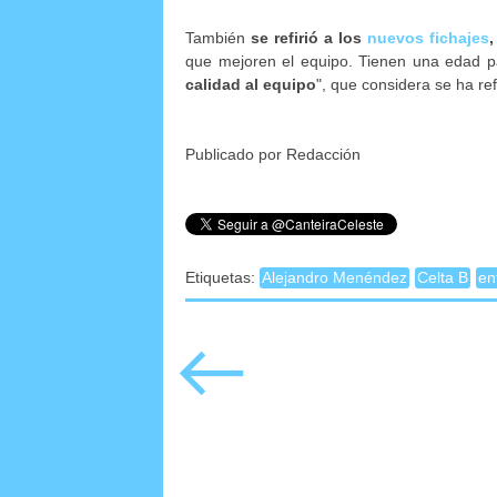
También
se refirió a los
nuevos fichajes
que mejoren el equipo. Tienen una edad p
calidad al equipo
", que considera se ha re
Publicado por Redacción
Etiquetas:
Alejandro Menéndez
Celta B
en