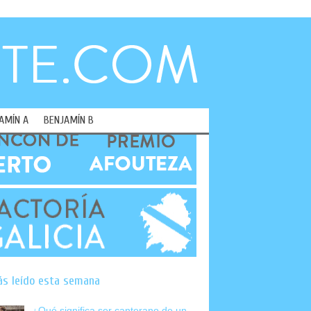
AMÍN A
BENJAMÍN B
ás leído esta semana
¿Qué significa ser canterano de un