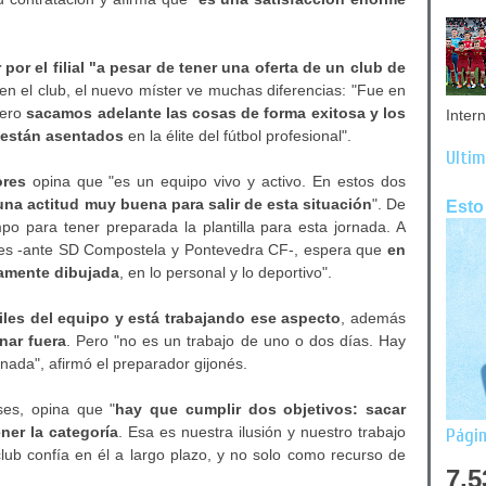
por el filial "a pesar de tener una oferta de un club de
 en el club, el nuevo míster ve muchas diferencias: "Fue en
Pero
sacamos adelante las cosas de forma exitosa y los
Inter
 están asentados
en la élite del fútbol profesional".
Últim
ores
opina que "es un equipo vivo y activo. En estos dos
 una actitud muy buena para salir de esta situación
". De
Esto
mpo para tener preparada la plantilla para esta jornada. A
iones -ante SD Compostela y Pontevedra CF-, espera que
en
tamente dibujada
, en lo personal y lo deportivo".
les del equipo y está trabajando ese aspecto
, además
nar fuera
. Pero "no es un trabajo de uno o dos días. Hay
rnada", afirmó el preparador gijonés.
ses, opina que "
hay que cumplir dos objetivos: sacar
ner la categoría
. Esa es nuestra ilusión y nuestro trabajo
Págin
lub confía en él a largo plazo, y no solo como recurso de
7,5