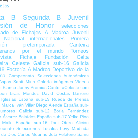
uetas
lta B
Segunda B
Juvenil
visión de Honor
selecciones
ado de Fichajes
A Madroa
Juvenil
 Nacional
internacionales
Primera
sión
pretemporada
Canteira
teranos por el mundo
Torneos
vista
Fichaje
Fundación Celta
eira Celeste
Galicia sub-16
Galicia
18
Factoría A Madroa
Deportivo de la
ña
Campeonato Selecciones Autonómicas
Aspas
Santi Mina
Galería imágenes
Vídeos
n Blanco
Jonny
Premios CanteiraCeleste.com
eón
Brais Méndez
David Costas
Barreiro
 Iglesias
España sub-19
Rueda de Prensa
o Marca
Iván Villar
Diego Alende
España sub-
umores
Galicia sub-12
Borja Fernández
o Álvarez
Balaídos
España sub-17
Yelko Pino
 Mallo
España sub-16
Toni Otero
Afición
eonato Selecciones Locales
Levy Madinda
 de Dios
Carlos Mouriño
Jota Peleteiro
Samu