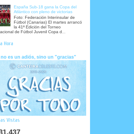
España Sub-18 gana la Copa del
Atlántico con pleno de victorias
Foto: Federación Interinsular de
Fútbol (Canarias) El martes arrancó
la 41ª Edición del Torneo
nacional de Fútbol Juvenil Copa d...
a Hora
 no es un adiós, sino un "gracias"
as Vistas
31,437