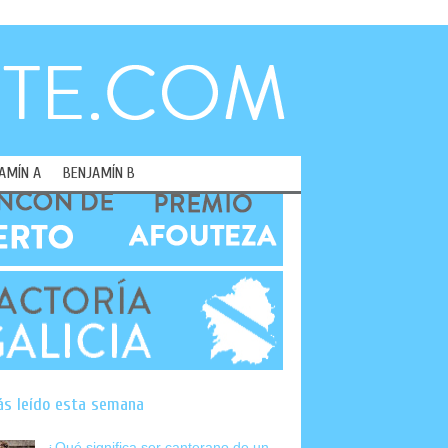
AMÍN A
BENJAMÍN B
ás leído esta semana
¿Qué significa ser canterano de un