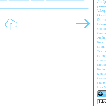
Araúj
prem
Vázq
Oubi
Domí
Edua
Colabo
Germán
Antón 
Pérez
Leagu
Yelco 
Ferná
compr
Europ
Pablo
Migue
Comun
Pablo
Luca Gi