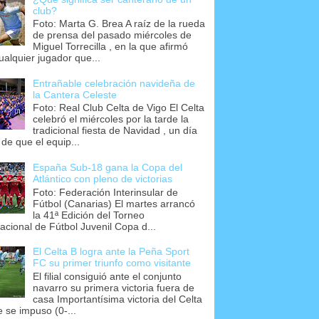
club?
Foto: Marta G. Brea A raíz de la rueda
de prensa del pasado miércoles de
Miguel Torrecilla , en la que afirmó
ualquier jugador que...
Entrañable celebración navideña de
la Cantera Celeste
Foto: Real Club Celta de Vigo El Celta
celebró el miércoles por la tarde la
tradicional fiesta de Navidad , un día
 de que el equip...
España Sub-18 gana la Copa del
Atlántico con pleno de victorias
Foto: Federación Interinsular de
Fútbol (Canarias) El martes arrancó
la 41ª Edición del Torneo
nacional de Fútbol Juvenil Copa d...
El Celta B logra ante la Peña Sport
FC su primer triunfo como visitante
El filial consiguió ante el conjunto
navarro su primera victoria fuera de
casa Importantísima victoria del Celta
e se impuso (0-...