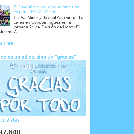
El Juvenil A suma y sigue ante una
exigente ED Val Miñor
ED Val Miñor y Juvenil A se vieron las
caras en Condomínguez en la
jornada 24 de División de Honor El
Juvenil A ...
a Hora
 no es un adiós, sino un "gracias"
as Vistas
37,640