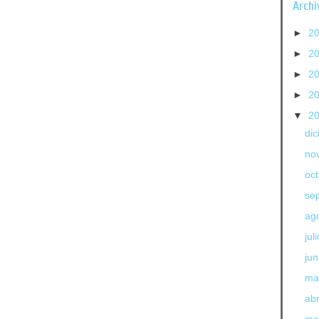
Archi
►
2
►
2
►
2
►
2
▼
2
di
no
oc
se
ag
jul
jun
ma
abr