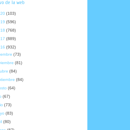
vo de la web
020
(103)
019
(596)
018
(768)
017
(889)
016
(932)
ciembre
(73)
viembre
(81)
tubre
(84)
ptiembre
(84)
osto
(64)
io
(67)
io
(73)
yo
(83)
il
(80)