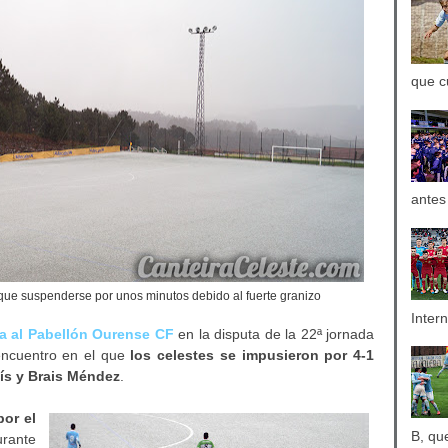
que c
antes
o que suspenderse por unos minutos debido al fuerte granizo
Inter
oa al Pabellón Ourense CF
en la disputa de la 22ª jornada
 encuentro en el que
los celestes se impusieron por 4-1
lís y Brais Méndez
.
por el
B, qu
rante