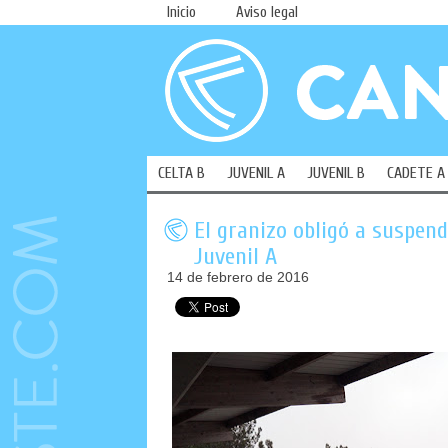
Inicio
Aviso legal
CELTA B
JUVENIL A
JUVENIL B
CADETE A
El granizo obligó a suspen
Juvenil A
14 de febrero de 2016