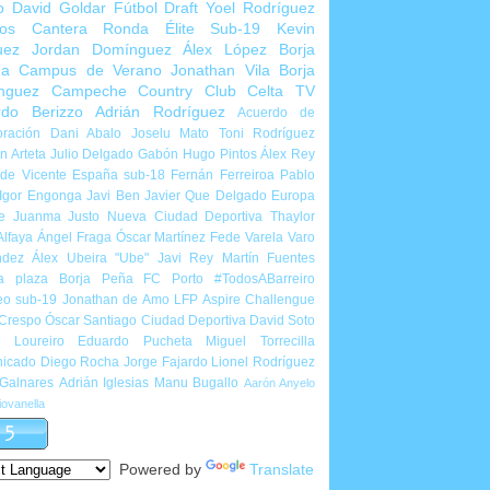
o
David Goldar
Fútbol Draft
Yoel Rodríguez
ios Cantera
Ronda Élite Sub-19
Kevin
uez
Jordan Domínguez
Álex López
Borja
ña
Campus de Verano
Jonathan Vila
Borja
nguez
Campeche Country Club
Celta TV
rdo Berizzo
Adrián Rodríguez
Acuerdo de
ración
Dani Abalo
Joselu Mato
Toni Rodríguez
 Arteta
Julio Delgado
Gabón
Hugo Pintos
Álex Rey
de Vicente
España sub-18
Fernán Ferreiroa
Pablo
Igor Engonga
Javi Ben
Javier Que Delgado
Europa
e
Juanma Justo
Nueva Ciudad Deportiva
Thaylor
Alfaya
Ángel Fraga
Óscar Martínez
Fede Varela
Varo
ndez
Álex Ubeira "Ube"
Javi Rey
Martín Fuentes
a plaza
Borja Peña
FC Porto
#TodosABarreiro
eo sub-19
Jonathan de Amo
LFP Aspire Challengue
 Crespo
Óscar Santiago
Ciudad Deportiva
David Soto
l Loureiro
Eduardo Pucheta
Miguel Torrecilla
icado
Diego Rocha
Jorge Fajardo
Lionel Rodríguez
 Galnares
Adrián Iglesias
Manu Bugallo
Aarón Anyelo
ovanella
Powered by
Translate