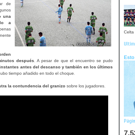
ar de
lgunos
o una
ado a
apenas
Celta 
mente
Últim
 orden
Esto
minutos después
. A pesar de que el encuentro se pudo
 instantes antes del descanso y también en los últimos
 hubo tiempo añadido en todo el choque.
stra la contundencia del granizo
sobre los jugadores.
Págin
7,5