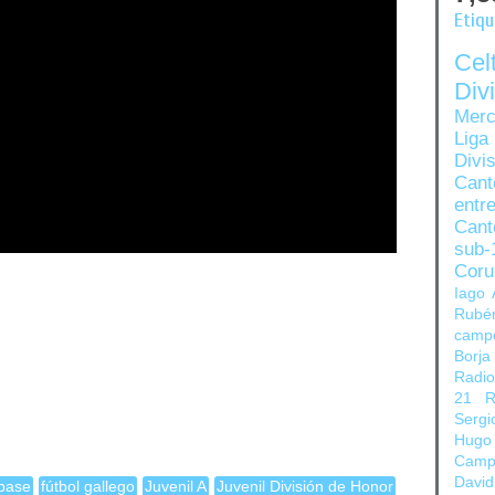
Etiq
Ce
Di
Merc
Liga
Divi
Can
entre
Cant
sub-
Coru
Iago 
Rubé
camp
Borja
Radi
21
R
Sergi
Hugo
Camp
David
 base
fútbol gallego
Juvenil A
Juvenil División de Honor