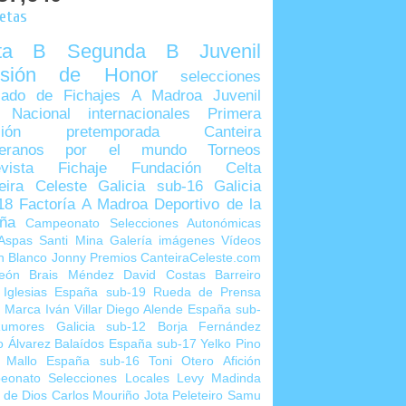
uetas
lta B
Segunda B
Juvenil
visión de Honor
selecciones
ado de Fichajes
A Madroa
Juvenil
 Nacional
internacionales
Primera
sión
pretemporada
Canteira
teranos por el mundo
Torneos
vista
Fichaje
Fundación Celta
eira Celeste
Galicia sub-16
Galicia
18
Factoría A Madroa
Deportivo de la
ña
Campeonato Selecciones Autonómicas
Aspas
Santi Mina
Galería imágenes
Vídeos
n Blanco
Jonny
Premios CanteiraCeleste.com
eón
Brais Méndez
David Costas
Barreiro
 Iglesias
España sub-19
Rueda de Prensa
o Marca
Iván Villar
Diego Alende
España sub-
umores
Galicia sub-12
Borja Fernández
o Álvarez
Balaídos
España sub-17
Yelko Pino
 Mallo
España sub-16
Toni Otero
Afición
eonato Selecciones Locales
Levy Madinda
 de Dios
Carlos Mouriño
Jota Peleteiro
Samu