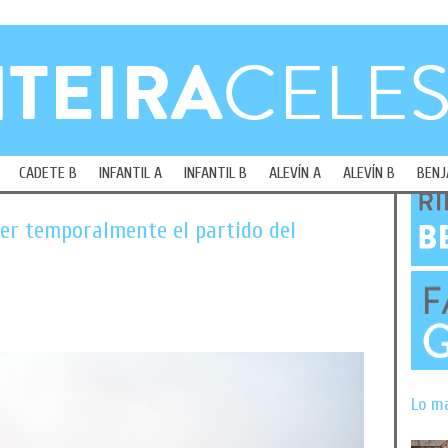
CADETE B
INFANTIL A
INFANTIL B
ALEVÍN A
ALEVÍN B
BENJ
der temporalmente el partido del
Lo m