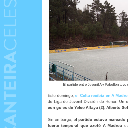
El partido entre Juvenil A y Pabellón tuv
Este domingo,
el Celta recibía en A Madr
de Liga de Juvenil División de Honor. Un
con goles de Yelco Alfaya (2), Alberto So
Sin embargo, e
l partido estuvo marcado 
fuerte temporal que azotó A Madroa
du