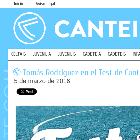
Inicio
Aviso legal
CELTA B
JUVENIL A
JUVENIL B
CADETE A
CADETE B
INF
Tomás Rodríguez en el Test de Cant
5 de marzo de 2016