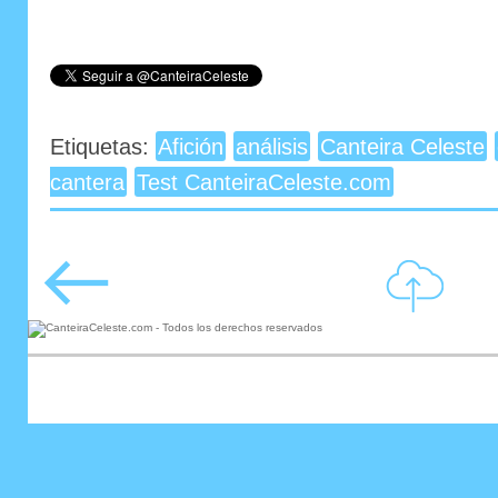
Etiquetas:
Afición
análisis
Canteira Celeste
cantera
Test CanteiraCeleste.com