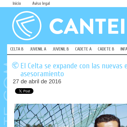
Inicio
Aviso legal
CELTA B
JUVENIL A
JUVENIL B
CADETE A
CADETE B
INF
El Celta se expande con las nuevas 
asesoramiento
27 de abril de 2016