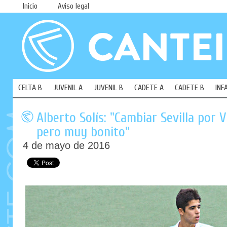
Inicio
Aviso legal
CELTA B
JUVENIL A
JUVENIL B
CADETE A
CADETE B
INF
Alberto Solís: "Cambiar Sevilla por 
pero muy bonito"
4 de mayo de 2016