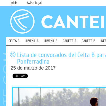
Inicio
Aviso legal
CELTA B
JUVENIL A
JUVENIL B
CADETE A
CADETE B
INF
Lista de convocados del Celta B para
Ponferradina
25 de marzo de 2017